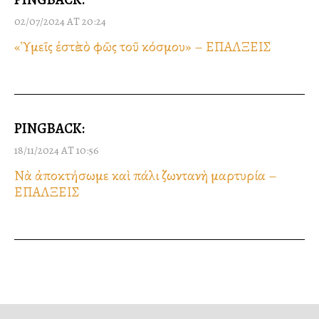
02/07/2024 AT 20:24
«Ὑμεῖς ἐστὲ τὸ φῶς τοῦ κόσμου» – ΕΠΑΛΞΕΙΣ
PINGBACK:
18/11/2024 AT 10:56
Νὰ ἀποκτήσωμε καὶ πάλι ζωντανὴ μαρτυρία –
ΕΠΑΛΞΕΙΣ