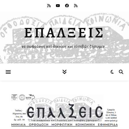
ΕΠΑΛΞΕΙΣ
Ἵνα σωφρόνως καὶ δικαίως καὶ εὐσεβῶς ζήσωμεν…