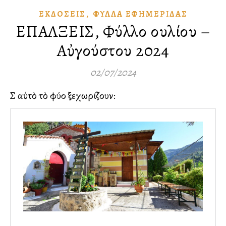
,
ἘΚΔΌΣΕΙΣ
ΦΎΛΛΑ ἘΦΗΜΕΡΊΔΑΣ
ΕΠΑΛΞΕΙΣ, Φύλλο Ἰουλίου –
Αὐγούστου 2024
02/07/2024
Σὲ αὐτὸ τὸ φύλλο ξεχωρίζουν: