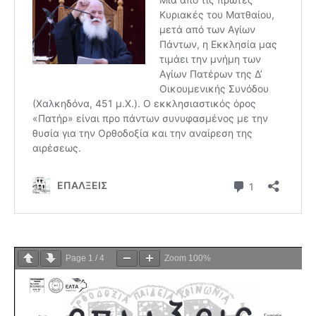
Page
1
/
4
Zoom
100%