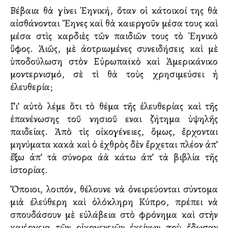
Βέβαια θὰ γίνει Ἑλληνική, ὅταν οἱ κάτοικοί της θὰ
αἰσθάνονται Ἕλληνες καὶ θὰ καλλιεργοῦν μέσα τους καὶ
μέσα στὶς καρδιὲς τῶν παιδιῶν τους τὸ Ἑλληνικὸ
ὕφος. Ἀλλιῶς, μὲ ἀλλοτριωμένες συνειδήσεις καὶ μὲ
ὑποδούλωση στὸν Εὐρωπαϊκὸ καὶ Ἀμερικάνικο
μοντερνισμό, σὲ τὶ θὰ τοὺς χρησιμεύσει ἡ
ἐλευθερία;
Γι’ αὐτὸ λέμε ὅτι τὸ θέμα τῆς ἐλευθερίας καὶ τῆς
ἐπανένωσης τοῦ νησιοῦ εἶναι ζήτημα ὑψηλῆς
παιδείας. Ἀπὸ τὶς οἰκογένειες, ὅμως, ἔρχονται
μηνύματα κακὰ καὶ ὁ ἐχθρὸς δὲν ἔρχεται πλέον ἀπ’
ἔξω ἀπ’ τὰ σύνορα ἀλλὰ κάτω ἀπ’ τὰ βιβλία τῆς
ἱστορίας.
Ὅποιοι, λοιπόν, θέλουνε νὰ ὀνειρεύονται σύντομα
μιὰ ἐλεύθερη καὶ ὁλόκληρη Κύπρο, πρέπει νὰ
σπουδάσουν μὲ εὐλάβεια στὸ φρόνημα καὶ στὴν
καλλιέργεια τῶν οἰκογενειῶν ἐκείνων ποὺ ἔδωσαν