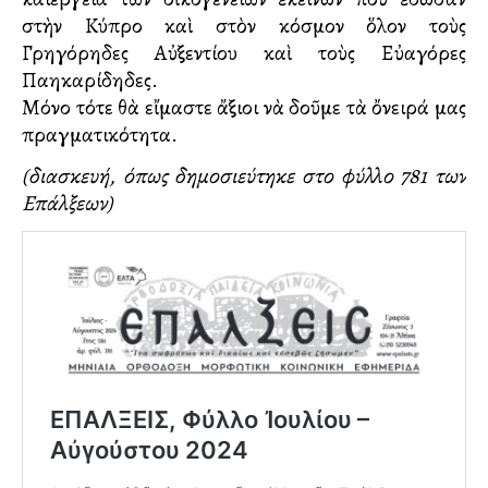
στὴν Κύπρο καὶ στὸν κόσμον ὅλον τοὺς
Γρηγόρηδες Αὐξεντίου καὶ τοὺς Εὐαγόρες
Παλληκαρίδηδες.
Μόνο τότε θὰ εἴμαστε ἄξιοι νὰ δοῦμε τὰ ὄνειρά μας
πραγματικότητα.
(διασκευή, όπως δημοσιεύτηκε στο φύλλο 781 των
Επάλξεων)