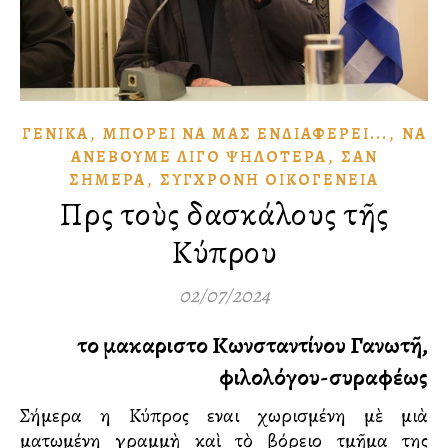
,
,
ΓΕΝΙΚΆ
ΜΠΟΡΕΙ͂ ΝᾺ ΜΑ͂Σ ἘΝΔΙΑΦΈΡΕΙ...
ΝᾺ
,
ἈΝΕΒΟΥ͂ΜΕ ΛΊΓΟ ΨΗΛΌΤΕΡΑ
ΣᾺΝ
,
ΣΉΜΕΡΑ
ΣΎΓΧΡΟΝΗ ΟἸΚΟΓΈΝΕΙΑ
Πρὸς τοὺς δασκάλους τῆς
Κύπρου
02/07/2024
τοῦ μακαριστοῦ Κωνσταντίνου Γανωτῆ,
φιλολόγου-συγγραφέως
Σήμερα η Κύπρος εἶναι χωρισμένη μὲ μιὰ
ματωμένη γραμμὴ καὶ τὸ βόρειο τμῆμα της