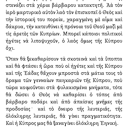
στενάζει στὰ χέρια βάρβαρου κατακτητῆ. Ἀλλὰ τὸν
ἱερὸ μαρτυρικὸ αὐτὸν λαὸ τὸν ἐπισκοπεῖ ὁ Θεὸς καὶ
τὴν ἱστορική του πορεία, χαραγμένη μὲ αἷμα καὶ
δάκρυα, τὴν κατευθύνει ἡ πρόνοια τοῦ Θεοῦ μαζὶ μὲ
τὶς ἀρετὲς τῶν Κυπρίων. Μπορεῖ κάποιοι πολιτικοὶ
ἡγέτες νὰ λιποψυχοῦν, ὁ λαὸς ὅμως τῆς Κύπρου
ὄχι.
Ὅταν θὰ ξεκαθαρίσουν τὰ σκοτεινὰ καὶ τὰ ὓποπτα
καὶ θὰ φτάσει ἡ ὣρα ποὺ οἱ ἡγέτες καὶ τῆς Κύπρου
καὶ τῆς Ἑλλάδας θἄχουν μπροστὰ στὰ μάτια τους τὸ
ὅραμα τῶν γενναίων παλληκαριῶν τῆς Κύπρου, ποὺ
τώρα κοιμοῦνται στὰ φυλακισμένα μνήματα, τότε
θὰ δώσει ὁ Θεὸς νὰ καθαρίσει ὁ τόπος ἀπὸ
βάρβαρο ποδάρι καὶ ἀπὸ ἀπαίσιες μνῆμες τῆς
προδοσίας﮲ καὶ τὸ ὂνειρο τῆς λευτεριᾶς, τῆς
ὁλόκληρης λευτεριᾶς, θὰ γίνει πραγματικότητα.
Καὶ ἡ Κύπρος μας θὰ ξαναγίνει ὁλόκληρη Ἑλληνική.