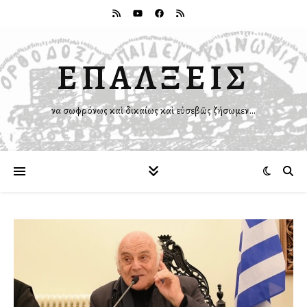
ΕΠΑΛΞΕΙΣ
Ἵνα σωφρόνως καὶ δικαίως καὶ εὐσεβῶς ζήσωμεν…