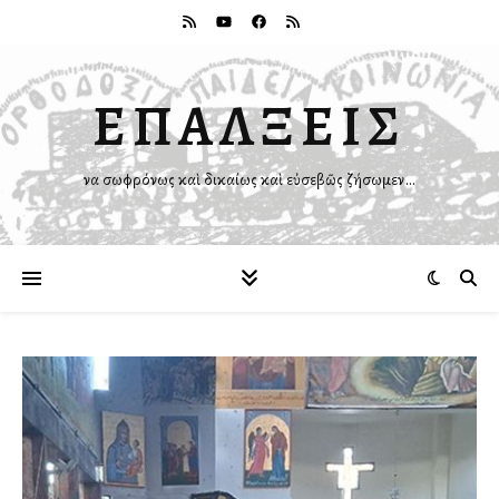
ΕΠΑΛΞΕΙΣ
Ἵνα σωφρόνως καὶ δικαίως καὶ εὐσεβῶς ζήσωμεν…