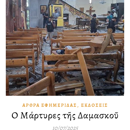
,
ἌΡΘΡΑ ἘΦΗΜΕΡΊΔΑΣ
ἘΚΔΌΣΕΙΣ
Οἱ Μάρτυρες τῆς Δαμασκοῦ
10/07/2025