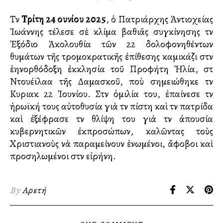
Τὴν
Τρίτη 24 Ἰουνίου 2025
, ὁ Πατριάρχης Ἀντιοχείας
Ἰωάννης τέλεσε σὲ κλίμα βαθιᾶς συγκίνησης τὴν
Ἐξόδιο Ἀκολουθία τῶν 22 δολοφονηθέντων
θυμάτων τῆς τρομοκρατικῆς ἐπίθεσης καμικάζι στὴν
ἑλληνορθόδοξη ἐκκλησία τοῦ Προφήτη Ἠλία, στὴ
Ντουέϊλαα τῆς Δαμασκοῦ, ποὺ σημειώθηκε τὴν
Κυριακὴ 22 Ἰουνίου. Στὴν ὁμιλία του, ἐπαίνεσε τὴν
ἡρωϊκή τους αὐτοθυσία γιὰ τὴν πίστη καὶ τὴν πατρίδα
καὶ ἐξέφρασε τὴν θλίψη του γιὰ τὴν ἀπουσία
κυβερνητικῶν ἐκπροσώπων, καλῶντας τοὺς
Χριστιανοὺς νὰ παραμείνουν ἑνωμένοι, ἄφοβοι καὶ
προσηλωμένοι στὴν εἰρήνη.
By
Αρετή