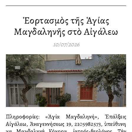
Ἑορτασμὸς τῆς Ἁγίας
Μαγδαληνῆς στὸ Αἰγάλεω
10/07/2026
Πληροφορίες: «Ἁγία Μαγδαληνή», Ἐπάλξεις
Αἰγάλεω, Ἀναγεννήσεως 19, 2105982573, ὑπεύθυνη
κα Μαγδαληνὴ Κόκορη, ἰατρός-θεολόγος. Τὴν