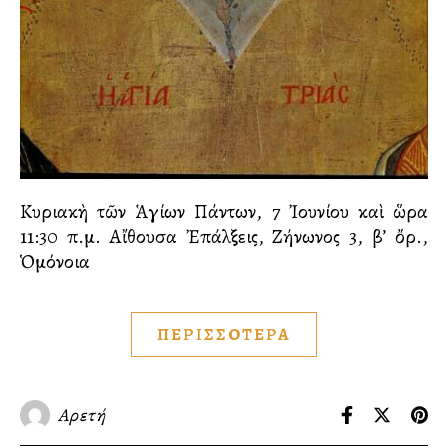
Κυριακὴ τῶν Ἁγίων Πάντων, 7 Ἰουνίου καὶ ὥρα
11:30 π.μ. Αἴθουσα Ἐπάλξεις, Ζήνωνος 3, β’ ὄρ.,
Ὁμόνοια
ΠΕΡΙΣΣΟΤΕΡΑ
Αρετή