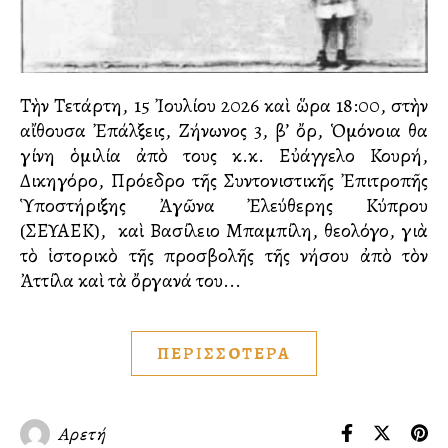
Τὴν Τετάρτη, 15 Ἰουλίου 2026 καὶ ὥρα 18:00, στὴν
αἴθουσα Ἐπάλξεις, Ζήνωνος 3, β’ ὄρ, Ὁμόνοια θα
γίνη ὁμιλία ἀπὸ τους κ.κ. Εὐάγγελο Κουρή,
Δικηγόρο, Πρόεδρο τῆς Συντονιστικῆς Ἐπιτροπῆς
Ὑποστήριξης Ἀγῶνα Ἐλεύθερης Κύπρου
(ΣΕΥΑΕΚ), καὶ Βασίλειο Μπαμπίλη, θεολόγο, γιὰ
τὸ ἱστορικὸ τῆς προσβολῆς τῆς νήσου ἀπὸ τὸν
Ἀττίλα καὶ τὰ ὄργανά του...
ΠΕΡΙΣΣΟΤΕΡΑ
Αρετή