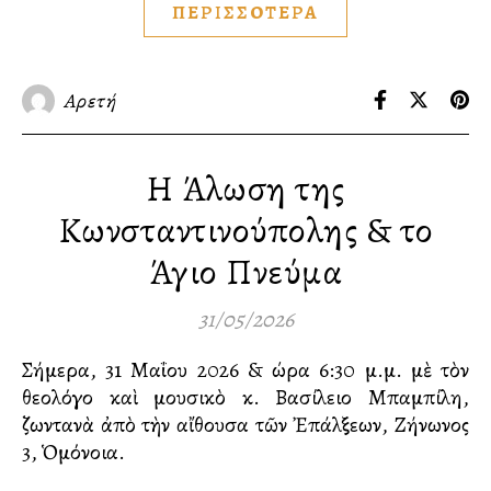
ΠΕΡΙΣΣΟΤΕΡΑ
Αρετή
Η Άλωση της
Κωνσταντινούπολης & το
Άγιο Πνεύμα
31/05/2026
Σήμερα, 31 Μαΐου 2026 & ώρα 6:30 μ.μ. μὲ τὸν
θεολόγο καὶ μουσικὸ κ. Βασίλειο Μπαμπίλη,
ζωντανὰ ἀπὸ τὴν αἴθουσα τῶν Ἐπάλξεων, Ζήνωνος
3, Ὁμόνοια.