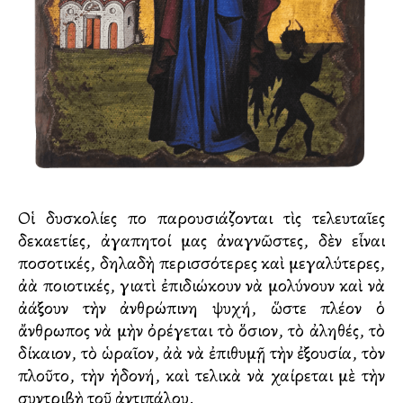
Οἱ δυσκολίες ποὺ παρουσιάζονται τὶς τελευταῖες
δεκαετίες, ἀγαπητοί μας ἀναγνῶστες, δὲν εἶναι
ποσοτικές, δηλαδὴ περισσότερες καὶ μεγαλύτερες,
ἀλλὰ ποιοτικές, γιατὶ ἐπιδιώκουν νὰ μολύνουν καὶ νὰ
ἀλλάξουν τὴν ἀνθρώπινη ψυχή, ὥστε πλέον ὁ
ἄνθρωπος νὰ μὴν ὀρέγεται τὸ ὅσιον, τὸ ἀληθές, τὸ
δίκαιον, τὸ ὡραῖον, ἀλλὰ νὰ ἐπιθυμῇ τὴν ἐξουσία, τὸν
πλοῦτο, τὴν ἡδονή, καὶ τελικὰ νὰ χαίρεται μὲ τὴν
συντριβὴ τοῦ ἀντιπάλου.