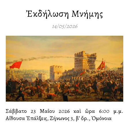
Ἐκδήλωση Μνήμης
14/05/2026
Σάββατο 23 Μαΐου 2026 καὶ ὥρα 6:00 μ.μ.
Αἴθουσα Ἐπάλξεις, Ζήνωνος 3, β’ ὄρ., Ὁμόνοια