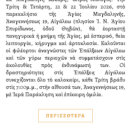
Τρίτη & Τετάρτη, 21 & 22 Ἰουλίου 2026, στὸ
παρεκκλήσιο τῆς Ἁγίας Μαγδαληνῆς,
Ἀναγεννήσεως 19, Αἰγάλεω (πλησίον Ἱ. Ν. Ἁγίου
Σπυρίδωνος, ὁδοῦ Θηβῶν), θὰ ἑορταστῇ
πανηγυρικὰ ἡ μνήμη τῆς Ἁγίας, μὲ ἑσπερινό, θεία
λειτουργία, κήρυγμα καὶ ἀρτοκλασία. Καλοῦνται
οἱ φιλέορτοι ἀναγνῶστες τῶν Ἐπάλξεων Αἰγάλεω
καὶ τῶν γύρω περιοχῶν νὰ συμμετάσχουν στὶς
ἀκολουθίες πρὸς ἐνδυνάμωσή των. Οἱ
δραστηριότητες στὶς Ἐπάλξεις Αἰγάλεω
συνεχίζονται ὅλο τὸ καλοκαίρι, κάθε Τρίτη βράδυ
στὶς 7:00μ.μ., στὴν αἴθουσά των, Ἀναγεννήσεως 19,
μὲ Ἱερὰ Παράκληση καὶ ἐπίκαιρη ὁμιλία.
ΠΕΡΙΣΣΟΤΕΡΑ