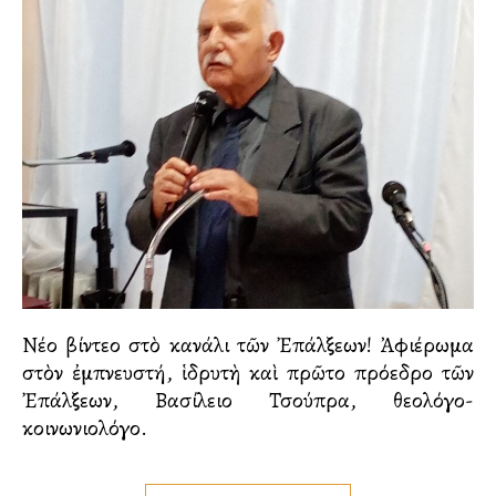
Νέο βίντεο στὸ κανάλι τῶν Ἐπάλξεων! Ἀφιέρωμα
στὸν ἐμπνευστή, ἱδρυτὴ καὶ πρῶτο πρόεδρο τῶν
Ἐπάλξεων, Βασίλειο Τσούπρα, θεολόγο-
κοινωνιολόγο.