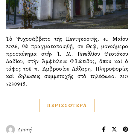
Τὸ Ψυχοσάββατο τῆς Πεντηκοστῆς, 30 Μαΐου
2026, θὰ πραγματοποιηθῇ, σὺν Θεῷ, μονοήμερο
προσκύνημα στὴν Ἱ. Μ. Γενεθλίου Θεοτόκου
Δαδίου, στὴν Ἀμφίκλεια Φθιώτιδος, ὅπου καὶ ὁ
τάφος τοῦ π. Ἀμβροσίου Λάζαρη. Πληροφορίες
καὶ δηλώσεις συμμετοχῆς στὸ τηλέφωνο: 210
5230948.
ΠΕΡΙΣΣΟΤΕΡΑ
Αρετή