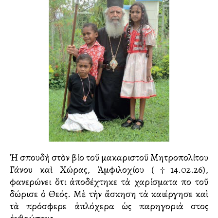
Ἡ σπουδὴ στὸν βίο τοῦ μακαριστοῦ Μητροπολίτου
Γάνου καὶ Χώρας, Ἀμφιλοχίου (†14.02.26),
φανερώνει ὅτι ἀποδέχτηκε τὰ χαρίσματα ποὺ τοῦ
δώρισε ὁ Θεός. Μὲ τὴν ἄσκηση τὰ καλλιέργησε καὶ
τὰ πρόσφερε ἁπλόχερα ὡς παρηγοριὰ στοὺς