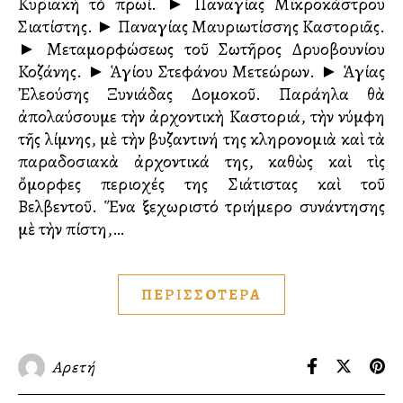
Κυριακὴ τὸ πρωί. ► Παναγίας Μικροκάστρου
Σιατίστης. ► Παναγίας Μαυριωτίσσης Καστοριᾶς.
► Μεταμορφώσεως τοῦ Σωτῆρος Δρυοβουνίου
Κοζάνης. ► Ἁγίου Στεφάνου Μετεώρων. ► Ἁγίας
Ἐλεούσης Ξυνιάδας Δομοκοῦ. Παράλληλα θὰ
ἀπολαύσουμε τὴν ἀρχοντικὴ Καστοριά, τὴν νύμφη
τῆς λίμνης, μὲ τὴν βυζαντινή της κληρονομιὰ καὶ τὰ
παραδοσιακὰ ἀρχοντικά της, καθὼς καὶ τὶς
ὄμορφες περιοχές της Σιάτιστας καὶ τοῦ
Βελβεντοῦ. Ἕνα ξεχωριστό τριήμερο συνάντησης
μὲ τὴν πίστη,…
ΠΕΡΙΣΣΟΤΕΡΑ
Αρετή