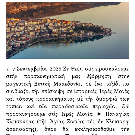
5–7 Σεπτεμβρίου 2026 Σὺν Θεῷ, σᾶς προσκαλοῦμε
στὴν προσκυνηματικὴ μας ἐξόρμηση στὴν
μαγευτικὴ Δυτικὴ Μακεδονία, σὲ ἕνα ταξίδι ποὺ
συνδυάζει τὴν ἐπίσκεψη σὲ ἱστορικὲς Ἱερὲς Μονὲς
καὶ τόπους προσκυνήματος μὲ τὴν ὀμορφιὰ τῶν
τοπίων καὶ τῶν παραδοσιακῶν περιοχῶν. Θὰ
προσκυνήσουμε στὶς Ἱερὲς Μονές: ► Παναγίας
Κλεισούρας (τῆς Ἁγίας Σοφίας τῆς ἐν Κλεισοὺρᾳ
ἀσκησάσης), ὅπου θὰ ἐκκλησιασθοῦμε τὴν