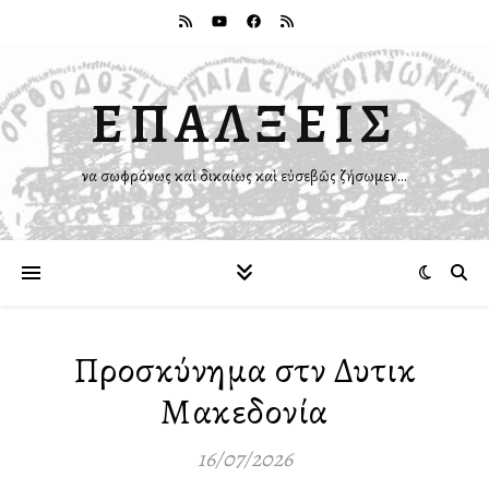
ΕΠΑΛΞΕΙΣ
Ἵνα σωφρόνως καὶ δικαίως καὶ εὐσεβῶς ζήσωμεν…
Προσκύνημα στὴν Δυτικὴ
Μακεδονία
16/07/2026