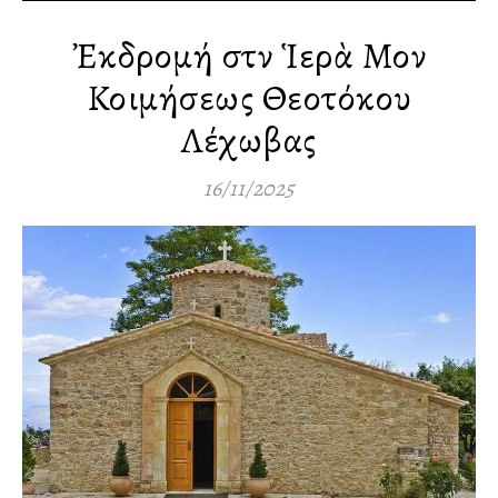
Ἐκδρομή στὴν Ἱερὰ Μονὴ
Κοιμήσεως Θεοτόκου
Λέχωβας
16/11/2025