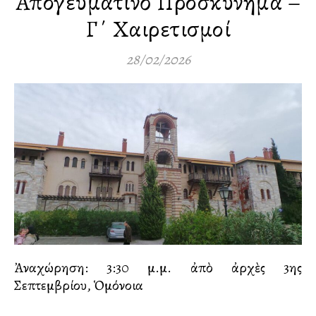
Ἀπογευματινὸ Προσκύνημα –
Γ΄ Χαιρετισμοί
28/02/2026
Ἀναχώρηση: 3:30 μ.μ. ἀπὸ ἀρχὲς 3ης
Σεπτεμβρίου, Ὁμόνοια