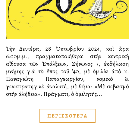
Τὴν Δευτέρα, 28 Ὀκτωβρίου 2024, καὶ ὥρα
6:00μ.μ., πραγματοποιήθηκε στὴν κεντρικὴ
αἴθουσα τῶν Ἐπάλξεων, Ζήνωνος 3, ἐκδήλωση
μνήμης γιὰ τὸ ἔπος τοῦ ’40, μὲ ὁμιλία ἀπὸ κ.
Παναγιώτη Παπαγεωργίου, νομικό &
γεωστρατηγικὸ ἀναλυτή, μὲ θέμα: «Μὲ σεβασμὸ
στὴν ἀλήθεια». Πράγματι, ὁ ὁμιλητὴς...
ΠΕΡΙΣΣΟΤΕΡΑ