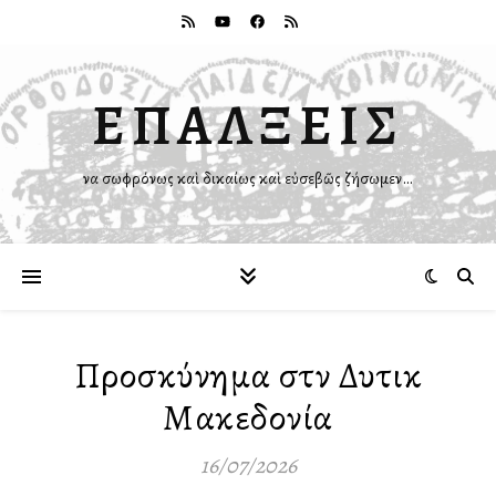
ΕΠΑΛΞΕΙΣ
Ἵνα σωφρόνως καὶ δικαίως καὶ εὐσεβῶς ζήσωμεν…
Προσκύνημα στὴν Δυτικὴ
Μακεδονία
16/07/2026