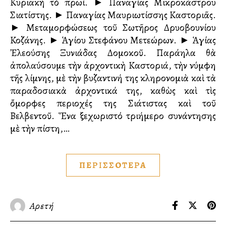
Κυριακὴ τὸ πρωί. ► Παναγίας Μικροκάστρου
Σιατίστης. ► Παναγίας Μαυριωτίσσης Καστοριᾶς.
► Μεταμορφώσεως τοῦ Σωτῆρος Δρυοβουνίου
Κοζάνης. ► Ἁγίου Στεφάνου Μετεώρων. ► Ἁγίας
Ἐλεούσης Ξυνιάδας Δομοκοῦ. Παράλληλα θὰ
ἀπολαύσουμε τὴν ἀρχοντικὴ Καστοριά, τὴν νύμφη
τῆς λίμνης, μὲ τὴν βυζαντινή της κληρονομιὰ καὶ τὰ
παραδοσιακὰ ἀρχοντικά της, καθὼς καὶ τὶς
ὄμορφες περιοχές της Σιάτιστας καὶ τοῦ
Βελβεντοῦ. Ἕνα ξεχωριστό τριήμερο συνάντησης
μὲ τὴν πίστη,…
ΠΕΡΙΣΣΟΤΕΡΑ
Αρετή