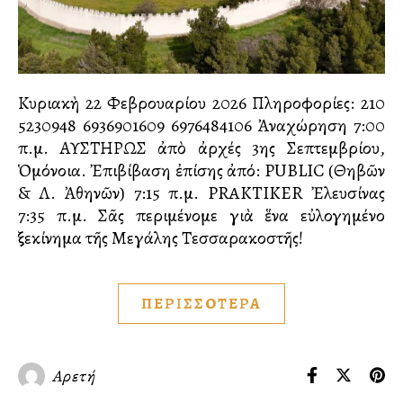
Κυριακὴ 22 Φεβρουαρίου 2026 Πληροφορίες: 210
5230948 6936901609 6976484106 Ἀναχώρηση 7:00
π.μ. ΑΥΣΤΗΡΩΣ ἀπὸ ἀρχές 3ης Σεπτεμβρίου,
Ὁμόνοια. Ἐπιβίβαση ἐπίσης ἀπό: PUBLIC (Θηβῶν
& Λ. Ἀθηνῶν) 7:15 π.μ. PRAKTIKER Ἐλευσίνας
7:35 π.μ. Σᾶς περιμένομε γιὰ ἕνα εὐλογημένο
ξεκίνημα τῆς Μεγάλης Τεσσαρακοστῆς!
ΠΕΡΙΣΣΟΤΕΡΑ
Αρετή