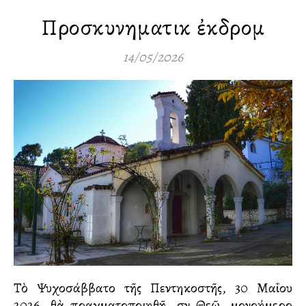
Προσκυνηματικὴ ἐκδρομὴ
14/05/2026
Τὸ Ψυχοσάββατο τῆς Πεντηκοστῆς, 30 Μαΐου
2026, θὰ πραγματοποιηθῇ, σὺν Θεῷ, μονοήμερο