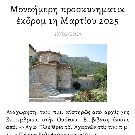
Μονοήμερη προσκυνηματικὴ
ἐκδρομὴ 1η Μαρτίου 2025
18/02/2025
Ἀναχώρηση: 7:00 π.μ. αὐστηρῶς ἀπὸ ἀρχὲς 3ης
Σεπτεμβρίου, στὴν Ὁμόνοια. Ἐπιβίβαση ἐπίσης
ἀπό: ~>Ἅγιο Ἐλευθέριο ὁδ. Ἀχαρνῶν στὶς 7:10 π.μ.
& ~> Γέφυρα Καλυφτάκη στὶς 7:20 π.μ.