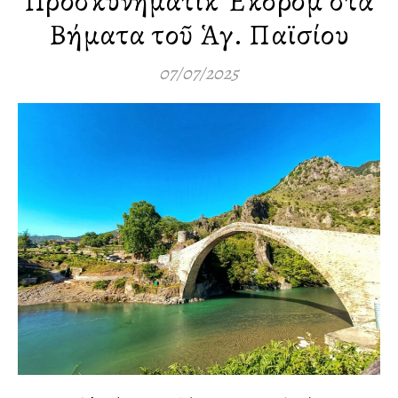
Προσκυνηματικὴ Ἐκδρομὴ στὰ
Βήματα τοῦ Ἁγ. Παϊσίου
07/07/2025