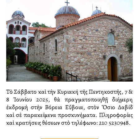
Τὸ Σάββατο καὶ τὴν Κυριακή τῆς Πεντηκοστῆς, 7 &
8 Ἰουνίου 2025, θὰ πραγματοποιηθῇ διήμερη
ἐκδρομὴ στὴν Βόρεια Εὔβοια, στὸν Ὅσιο Δαβίδ
καὶ σὲ παρακείμενα προσκυνήματα. Πληροφορίες
καὶ κρατήσεις θέσεων στὸ τηλέφωνο: 210 5230948.