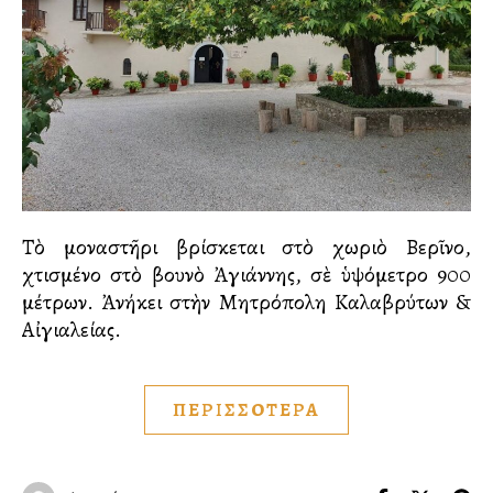
Τὸ μοναστῆρι βρίσκεται στὸ χωριὸ Βερῖνο,
χτισμένο στὸ βουνὸ Ἀγιάννης, σὲ ὑψόμετρο 900
μέτρων. Ἀνήκει στὴν Μητρόπολη Καλαβρύτων &
Αἰγιαλείας.
ΠΕΡΙΣΣΟΤΕΡΑ