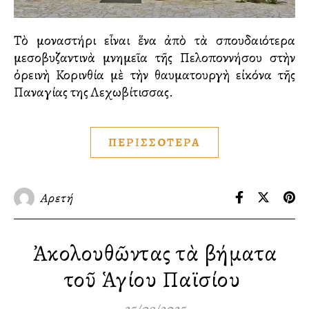
Τὸ μοναστήρι εἶναι ἕνα ἀπὸ τὰ σπουδαιότερα
μεσοβυζαντινὰ μνημεῖα τῆς Πελοποννήσου στὴν
ὀρεινὴ Κορινθία μὲ τὴν θαυματουργὴ εἰκόνα τῆς
Παναγίας της Λεχωβίτισσας.
ΠΕΡΙΣΣΟΤΕΡΑ
Αρετή
Ἀκολουθῶντας τὰ βήματα
τοῦ Ἁγίου Παϊσίου