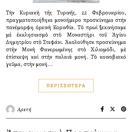
Τὴν Κυριακὴ τῆς Τυρινῆς, 22 Φεβρουαρίου,
πραγματοποιήθηκε μονοήμερο προσκύνημα στὴν
πανέμορφη ὀρεινὴ Κορινθία. Τὸ πρωὶ ξεκινήσαμε
μὲ ἐκκλησιασμὸ στὸ Μοναστήρι τοῦ Ἁγίου
Δημητρίου στὸ Στεφάνι. Ἀκολούθησε προσκύνημα
στὴν Μονὴ Φανερωμένης στὸ Χιλιομόδι, μὲ
ἐπίσκεψη καὶ στὴν παλαιὰ μονή. Τὸ κοινοβιακό
γεῦμα, στὴν μονή...
ΠΕΡΙΣΣΟΤΕΡΑ
Αρετή