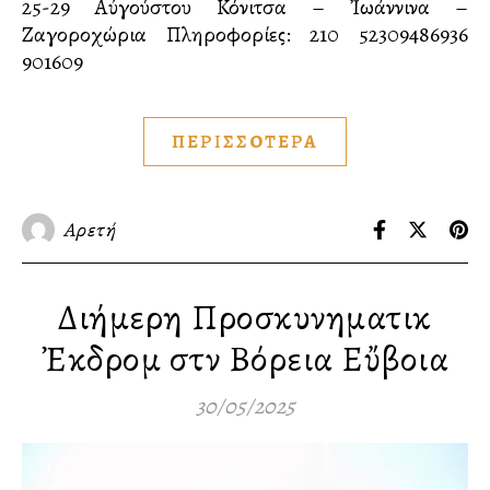
25-29 Αὐγούστου Κόνιτσα – Ἰωάννινα –
Ζαγοροχώρια Πληροφορίες: 210 52309486936
901609
ΠΕΡΙΣΣΟΤΕΡΑ
Αρετή
Διήμερη Προσκυνηματικὴ
Ἐκδρομὴ στὴν Βόρεια Εὔβοια
30/05/2025