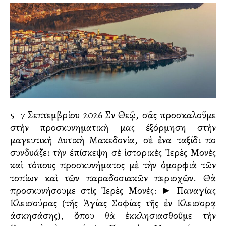
5–7 Σεπτεμβρίου 2026 Σὺν Θεῷ, σᾶς προσκαλοῦμε
στὴν προσκυνηματικὴ μας ἐξόρμηση στὴν
μαγευτικὴ Δυτικὴ Μακεδονία, σὲ ἕνα ταξίδι ποὺ
συνδυάζει τὴν ἐπίσκεψη σὲ ἱστορικὲς Ἱερὲς Μονὲς
καὶ τόπους προσκυνήματος μὲ τὴν ὀμορφιὰ τῶν
τοπίων καὶ τῶν παραδοσιακῶν περιοχῶν. Θὰ
προσκυνήσουμε στὶς Ἱερὲς Μονές: ► Παναγίας
Κλεισούρας (τῆς Ἁγίας Σοφίας τῆς ἐν Κλεισοὺρᾳ
ἀσκησάσης), ὅπου θὰ ἐκκλησιασθοῦμε τὴν