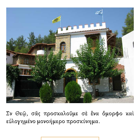
Σὺν Θεῷ, σᾶς προσκαλοῦμε σὲ ἕνα ὄμορφο καὶ
εὐλογημένο μονοήμερο προσκύνημα.