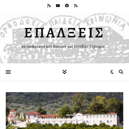
ΕΠΑΛΞΕΙΣ
Ἵνα σωφρόνως καὶ δικαίως καὶ εὐσεβῶς ζήσωμεν…