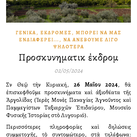
,
,
ΓΕΝΙΚΆ
ἘΚΔΡΟΜΈΣ
ΜΠΟΡΕΙ͂ ΝᾺ ΜΑ͂Σ
,
ἘΝΔΙΑΦΈΡΕΙ...
ΝᾺ ἈΝΕΒΟΥ͂ΜΕ ΛΊΓΟ
ΨΗΛΌΤΕΡΑ
Προσκυνηματικὴ ἐκδρομὴ
02/05/2024
Σὺν Θεῷ τὴν Κυριακή,
26 Μαΐου 2024
, θὰ
ἐπισκεφθοῦμε προσκυνήματα καὶ ἀξιοθέατα τῆς
Ἀργολίδας (Ἱερὲς Μονὲς Παναγίας Ἀγνοῦντος καὶ
Παμμεγίστων Ταξιαρχῶν Ἐπιδαύρου, Μουσεῖο
Φυσικῆς Ἱστορίας στὸ Λυγουριό).
Περισσότερες πληροφορίες καὶ δηλώσεις
συμμετοχῆς, τὸ συντομώτερο, στὰ τηλέφωνα: