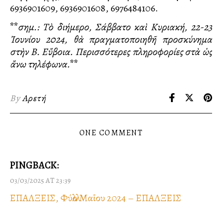
6936901609, 6936901608, 6976484106.
**
σημ.: Τὸ διήμερο, Σάββατο καὶ Κυριακή, 22-23
Ἰουνίου 2024, θὰ πραγματοποιηθῆ προσκύνημα
στὴν Β. Εὔβοια. Περισσότερες πληροφορίες στὰ ὡς
ἄνω τηλέφωνα.
**
By
Αρετή
ONE COMMENT
PINGBACK:
03/03/2025 AT 23:39
ΕΠΑΛΞΕΙΣ, Φύλλο Μαΐου 2024 – ΕΠΑΛΞΕΙΣ