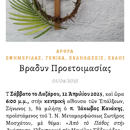
ἌΡΘΡΑ
,
,
,
ἘΦΗΜΕΡΊΔΑΣ
ΓΕΝΙΚΆ
ἘΚΔΗΛΏΣΕΙΣ
ἘΚΔΌΣΕ
Βραδυνὸ Προετοιμασίας
01/04/2025
Τὸ
Σάββατο τοῦ Λαζάρου, 12 Ἀπριλίου 2025
, καὶ ὥρα
6
:00 μ.μ.,
στὴν
κεντρικὴ
αἴθουσα τῶν Ἐπάλξεων,
Ζήνωνος 3, θὰ μιλήσῃ ὁ
π. Ἰάκωβος Κανάκης
,
προΐστάμενος τοῦ Ἱ. Ν. Μεταμορφώσεως Σωτῆρος
Μοσχάτου, μὲ θέμα: «
Ἀπὸ τὸ Πάθος στὴν