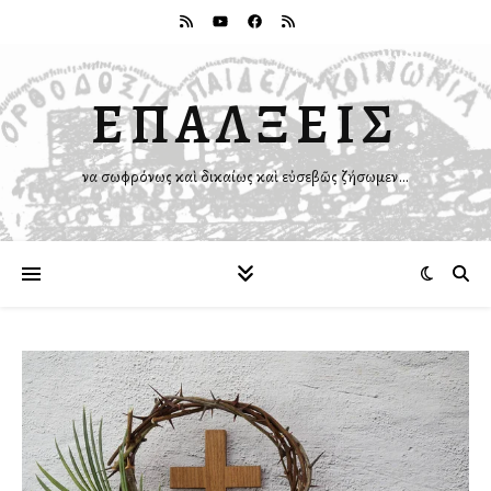
ΕΠΑΛΞΕΙΣ
Ἵνα σωφρόνως καὶ δικαίως καὶ εὐσεβῶς ζήσωμεν…