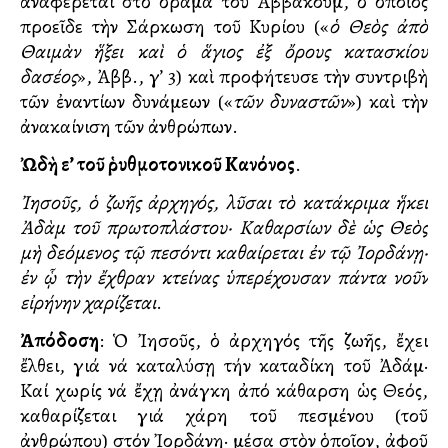
ἀναφέρεται στὸ ὅραμα τοῦ Ἀββακούμ, ὁ ὁποῖος
προεῖδε τὴν Σάρκωση τοῦ Κυρίου («
ὁ Θεὸς ἀπὸ
Θαιμὰν ἥξει καὶ ὁ ἅγιος ἐξ ὄρους κατασκίου
δασέος
», Ἀββ., γ’ 3) καὶ προφήτευσε τὴν συντριβὴ
τῶν ἐναντίων δυνάμεων («
τῶν δυναστῶν
») καὶ τὴν
ἀνακαίνιση τῶν ἀνθρώπων.
Ὠδὴ ε’ τοῦ ῥυθμοτονικοῦ Κανόνος
.
Ἰησοῦς, ὁ ζωῆς ἀρχηγός, λῦσαι τὸ κατάκριμα ἥκει
Ἀδὰμ τοῦ πρωτοπλάστου· Καθαρσίων δὲ ὡς Θεὸς
μὴ δεόμενος τῷ πεσόντι καθαίρεται ἐν τῷ Ἰορδάνῃ·
ἐν ᾧ τὴν ἔχθραν κτείνας ὑπερέχουσαν πάντα νοῦν
εἰρήνην χαρίζεται
.
Ἀπόδοση
: Ὁ Ἰησοῦς, ὁ ἀρχηγός τῆς ζωῆς, ἔχει
ἔλθει, γιά νά καταλύσῃ τήν καταδίκη τοῦ Ἀδάμ·
Καί χωρίς νά ἔχῃ ἀνάγκη ἀπό κάθαρση ὡς Θεός,
καθαρίζεται γιά χάρη τοῦ πεσμένου (τοῦ
ἀνθρώπου) στόν Ἰορδάνη· μέσα στὸν ὁποῖον, ἀφοῦ