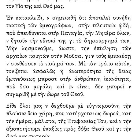
τὸν Υἱό της καὶ Θεό μας.
Ἐν κατακλείδι, νὰ σημειωθῆ ὅτι ἀποτελεῖ συνήθη
τακτικὴ τῶν ὑμνογράφων, στὴν τελευταία ᾠδή,
ποὺ ἀπευθύνεται στὴν Παναγία, τὴν Μητέρα ὅλων,
νὰ ζητοῦν τὴν εὔνοιά της γιὰ τὸ δημιούργημά των.
Μὴν λησμονοῦμε, ἄλλωστε, τὴν ἐπίκληση τῶν
ἀρχαίων ποιητῶν στὴν Μοῦσα, γιὰ νὰ τοὺς ἐμπνεύσῃ
νὰ συνθέσουν τὸ ποίημά των. Μὲ τὸν τρόπο αὐτόν,
τονίζεται ἀσφαλῶς ἡ ἀνωτερότητα τῆς θείας
ἐμπνεύσεως μπροστὰ στὴν ἀνθρώπινη ἱκανότητα,
ποὺ ὅσο μεγάλη καὶ ἐὰν εἶναι, δὲν μπορεῖ νὰ
συγκριθῆ μὲ τὴν δωρεὰ τοῦ Θεοῦ.
Εἴθε ὅλοι μας νὰ δεχθοῦμε μὲ εὐγνωμοσύνη τὴν
πλούσια θεία χάρη, ποὺ κατέρχεται ὡς δωρεά, κατὰ
τὴν ἡμέρα, μάλιστα, τῆς Ἐπιφανείας Του, καὶ νὰ τὴν
ἀξιοποιήσωμε ἐπαξίως πρὸς δόξα Θεοῦ καὶ γιὰ τὴν
δική μας σωτηρία.