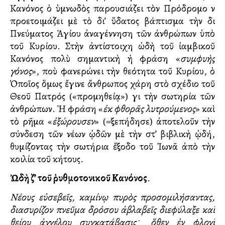
Κανόνος ὁ ὑμνωδὸς παρουσιάζει τὸν Πρόδρομο νὰ
προετοιμάζει μὲ τὸ δι’ ὕδατος βάπτισμα τὴν διὰ
Πνεύματος Ἁγίου ἀναγέννηση τῶν ἀνθρώπων ὑπὸ
τοῦ Κυρίου. Στὴν ἀντίστοιχη ὠδὴ τοῦ ἰαμβικοῦ
Κανόνος πολὺ σημαντικὴ ἡ φράση «
συμφυὴς
γόνος
», ποὺ φανερώνει τὴν θεότητα τοῦ Κυρίου, ὁ
Ὁποῖος ὅμως ἔγινε ἄνθρωπος χάρη στὸ σχέδιο τοῦ
Θεοῦ Πατρός («προμηθείᾳ») γιὰ τὴν σωτηρία τῶν
ἀνθρώπων. Ἡ φράση «
ἐκ φθορᾶς λυτρούμενος
» καὶ
τὸ ρῆμα «
ἐξώρουσεν
» (=ξεπήδησε) ἀποτελοῦν τὴν
σύνδεση τῶν νέων ᾠδῶν μὲ τὴν στ’ βιβλικὴ ᾠδή,
θυμίζοντας τὴν σωτήρια ἔξοδο τοῦ Ἰωνᾶ ἀπὸ τὴν
κοιλία τοῦ κήτους.
Ὠδὴ ζ’ τοῦ ῥυθμοτονικοῦ Κανόνος
.
Νέους εὐσεβεῖς, καμίνῳ πυρὸς προσομιλήσαντας,
διασυρίζον πνεῦμα δρόσου ἀβλαβεῖς διεφύλαξε καὶ
θείου ἀγγέλου συγκατάβασις
﮲
ὅθεν ἐν φλογὶ