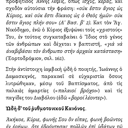
προφήτιδος Ἄννης λέξεις, ὅπως
ἰσχύς
,
κέρας
, καὶ
σχεδὸν αὐτούσια τὴν φράση:
«οὐκ ἔστιν ἅγιος ὡς
Κύριος, καὶ οὐκ ἔστι δίκαιος ὡς ὁ Θεὸς ἡμῶν· οὐκ
ἔστιν ἅγιος πλήν σου» (Α’ Βασ. β’ 2).
Κατὰ τὸν Ἅγ.
Νικόδημο, ἐνῶ ὁ Κύριος ἐξυψώνει τοὺς «χριστούς»
Του, ἐν τούτοις συγκαταβαίνει ὁ Ἴδιος στὸ γένος
τῶν ἀνθρώπων καὶ δέχεται νὰ βαπτιστῆ, «
γιὰ νὰ
ἀναβιβάσει τὸν ἄνθρωπο στὴν ἀρχαία κατάσταση
»
(Ἑορτοδρόμιον, σελ. 162).
Στὴν ἀντίστοιχη ἰαμβικὴ ᾠδὴ ὁ ποιητής, Ἰωάννης ὁ
Δαμασκηνός, παρακινεῖ σὲ εὐχαριστία ὅσους
λυτρώθηκαν, μέσῳ τοῦ Βαπτίσματος, ἀπὸ τὶς
παλαιὲς ἁμαρτίες («
παλαιοί βρόχοι
») καὶ τὶς
παγίδες του Διαβόλου (ἐδῶ «
βοροί λέοντες
»).
Ὠδὴ δ’ τοῦ ῥυθμοτονικοῦ Κανόνος
.
Ἀκήκοε, Κύριε, φωνῆς Σου ὃν εἶπας, φωνὴ βοῶντος
ἐν ἐρήμῳ, ὅτε ἐβρόντησας πολλῶν ἐπὶ ὑδάτων τῷ