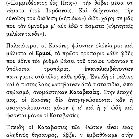
(«Παμμεδέοντος ἐῢς Παϊς») τὴν θάβει μέσα στὰ
νάματα (τοῦ Ἰορδάνου). Καὶ δείχνοντας τὴν
εὐνοϊκή του διάθεση («ἠπιόων») δίδει χάρη σὲ μᾶς
ποὺ τὸν ὑμνοῦμε μ’ αὐτὰ ἐδῶ τὰ ἄσματα («ὑμνηταῖς
μελέων τῶνδε»).
Παλαιότερα, οἱ Κανόνες ψάλλονταν ὁλόκληροι καὶ
μάλιστα οἱ
Εἱρμοί
, τὸ πρῶτο τροπάριο κάθε ᾠδῆς
ποὺ ἔδινε τὸν ῥυθμὸ βάσει τοῦ ὁποίου ψάλλονταν τὰ
ὑπόλοιπα τροπάρια,
ἐπαναλαμβάνονταν
πανηγυρικὰ στὸ τέλος κάθε ᾠδῆς. Ἐπειδὴ οἱ ψάλτες
καὶ ὁ πιστὸς λαὸς κατέβαιναν ἀπὸ τὰ στασίδια, ἀπὸ
σεβασμό, ὀνομάστηκαν
Καταβασίες
. Στὴν ἐποχή
μας, οἱ Κανόνες δὲν ἀναγιγνώσκονται κἂν ἢ
ἀναγιγνώσκονται μόνον ἡ α’ καὶ ἡ γ’ ὠδὴ καὶ
ψάλλονται μόνον οἱ Καταβασίες.
Ἐπειδὴ οἱ Καταβασίες τῶν Φώτων εἶναι ἕνας
ἀληθινὸς θησαυρός, ἀξίζει νὰ ἐμβαθύνωμε στὴν