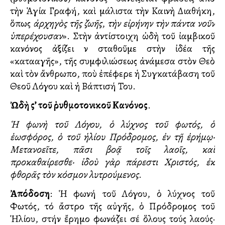
τὴν Ἁγία Γραφή, καὶ μάλιστα τὴν Καινὴ Διαθήκη,
ὅπως
ἀρχηγὸς τῆς ζωῆς
,
τὴν εἰρήνην τὴν πάντα νοῦν
ὑπερέχουσαν
». Στὴν ἀντίστοιχη ὠδὴ τοῦ ἰαμβικοῦ
κανόνος ἀξίζει νὰ σταθοῦμε στὴν ἰδέα τῆς
«καταλλαγῆς», τῆς συμφιλιώσεως ἀνάμεσα στὸν Θεὸ
καὶ τὸν ἄνθρωπο, ποὺ ἐπέφερε ἡ Συγκατάβαση τοῦ
Θεοῦ Λόγου καὶ ἡ Βάπτισή Του.
Ὠδὴ ς’ τοῦ ῥυθμοτονικοῦ Κανόνος
.
Ἡ φωνὴ τοῦ Λόγου, ὁ λύχνος τοῦ φωτός, ὁ
ἑωσφόρος, ὁ τοῦ ἡλίου Πρόδρομος, ἐν τῇ ἐρήμῳ·
Μετανοεῖτε, πᾶσι βοᾷ τοῖς λαοῖς, καὶ
προκαθαίρεσθε· ἰδοὺ γὰρ πάρεστι Χριστός, ἐκ
φθορᾶς τὸν κόσμον λυτρούμενος
.
Ἀπόδοση
: Ἡ φωνή τοῦ Λόγου, ὁ λύχνος τοῦ
Φωτός, τό ἄστρο τῆς αὐγῆς, ὁ Πρόδρομος τοῦ
Ἡλίου, στήν ἔρημο φωνάζει σέ ὅλους τούς λαούς·