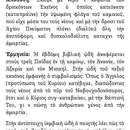
δρακόντων Ἐκεῖνος ὁ ὁποῖος κατεύνασε
(καταπράϋνε) τὴν ὑψωμένη φλόγα τοῦ καμινιοῦ,
πού εἶχε μέσα του τοὺς νέους· καὶ μὲ τὴν δροσιὰ τοῦ
Ἁγίου Πνεύματος πλένει (διαλύει) ὅλη τὴν
ἀνυπόφορη καὶ δυσκολοδιάλυτη καταχνιὰ τῆς
ἁμαρτίας.
Ἑρμηνεία:
Ἡ ἑβδόμη βιβλικὴ ᾠδὴ ἀναφέρεται
στοὺς τρεῖς Παῖδας ἐν τῇ καμίνῳ, τὸν Ἀνανία, τὸν
Ἀζαρία καὶ τὸν Μισαήλ. Στὴν ὠδὴ τοῦ πεζοῦ
κανόνος ἐμφανὴς ὁ συμβολισμός: Ὅπως ὁ Ἄγγελος
(προτύπωση τοῦ Κυρίου) κατέβηκε, διασώζοντας
τοὺς νέους ἀπὸ τὸ πῦρ τοῦ Ναβουχοδονόσορος,
ἔτσι καὶ ὁ Κύριος συγ-καταβαίνει, μὲ τὴν Βάπτισή
Του, γιὰ νὰ σώσῃ τὸ ἀνθρώπινο γένος ἀπὸ τὴν
ἁμαρτία.
Στὴν ἀντίστοιχη ἰαμβικὴ ὠδὴ ὁ ποιητὴς λέει πὼς τὸ