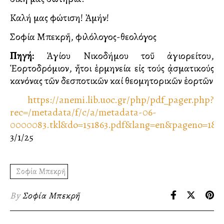
Καλή μας φώτιση! Ἀμήν!
Σοφία Μπεκρῆ, φιλόλογος-θεολόγος
Πηγή:
Ἁγίου Νικοδήμου τοῦ ἁγιορείτου,
Ἑορτοδρόμιον, ἤτοι ἑρμηνεία εἰς τούς ᾀσματικούς
κανόνας τῶν δεσποτικῶν καί θεομητορικῶν ἑορτῶν
https://anemi.lib.uoc.gr/php/pdf_pager.php?
rec=/metadata/f/c/a/metadata-06-
0000083.tkl&do=151863.pdf&lang=en&pageno=1&p
3/1/25
Σοφία Μπεκρῆ
By
Σοφία Μπεκρῆ