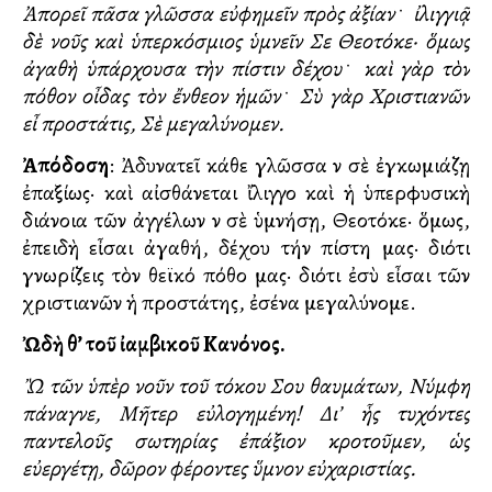
Ἀπορεῖ πᾶσα γλῶσσα εὐφημεῖν πρὸς ἀξίαν
﮲
ἰλιγγιᾷ
δὲ νοῦς καὶ ὑπερκόσμιος ὑμνεῖν Σε Θεοτόκε· ὅμως
ἀγαθὴ ὑπάρχουσα τὴν πίστιν δέχου
﮲
καὶ γὰρ τὸν
πόθον οἶδας τὸν ἔνθεον ἡμῶν
﮲
Σὺ γὰρ Χριστιανῶν
εἶ προστάτις, Σὲ μεγαλύνομεν.
Ἀπόδοση
: Ἀδυνατεῖ κάθε γλῶσσα νὰ σὲ ἐγκωμιάζῃ
ἐπαξίως· καὶ αἰσθάνεται ἴλιγγο καὶ ἡ ὑπερφυσικὴ
διάνοια τῶν ἀγγέλων νὰ σὲ ὑμνήσῃ, Θεοτόκε· ὅμως,
ἐπειδὴ εἶσαι ἀγαθή, δέχου τήν πίστη μας· διότι
γνωρίζεις τὸν θεϊκό πόθο μας· διότι ἐσὺ εἶσαι τῶν
χριστιανῶν ἡ προστάτης, ἐσένα μεγαλύνομε.
Ὠδὴ θ’ τοῦ ἰαμβικοῦ Κανόνος.
Ὢ τῶν ὑπὲρ νοῦν τοῦ τόκου Σου θαυμάτων, Νύμφη
πάναγνε, Μῆτερ εὐλογημένη! Δι’ ἧς τυχόντες
παντελοῦς σωτηρίας ἐπάξιον κροτοῦμεν, ὡς
εὐεργέτῃ, δῶρον φέροντες ὕμνον εὐχαριστίας.