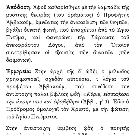
Ἀπόδοση
: Ἀφοῦ καθαρίσθηκε μὲ τὴν λαμπάδα τῆς
μυστικῆς θεωρίας (τοῦ ὁράματος) ὁ Προφήτης
Ἀββακούμ, ὑμνῶντας τὴν ἀνακαίνιση τῶν θνητῶν,
βγάζει δυνατὴ φωνή, ποὺ ἐνισχύεται ἀπὸ τὸ Ἅγιο
Πνεῦμα, καὶ φανερώνει τὴν Σάρκωση τοῦ
ἀνεκφράστου Λόγου, ἀπὸ τὸν Ὁποῖον
συνετρίβησαν οἱ ἐξουσίες τῶν δυνατῶν (τῶν
δαιμόνων).
Ἑρμηνεία:
Στὴν ἀρχὴ τῆς δ’ ὠδῆς ὁ μελωδὸς
χρησιμοποιεῖ, σχεδὸν αὐτούσια, τὰ λόγια τοῦ
προφήτου Ἀββακούμ, ποὺ συνέθεσε τὴν
ἀντίστοιχη παλαιὰ βιβλικὴ ᾠδή: «
Κύριε, εἰσακήκοα
τὴν ἀκοήν σου καὶ ἐφοβήθην
» (Ἀββ., γ’ 1). Ἐδῶ ὁ
Πρόδρομος ὁμολογεῖ τὸν Χριστό, μὲ τὴν φώτιση
τοῦ Ἁγίου Πνεύματος.
Στὴν ἀντίστοιχη ἰαμβικὴ ᾠδὴ ὁ ποιητὴς