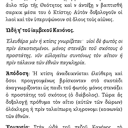
ἄυλο πῦρ τῆς Θεότητος καὶ νὰ ἀντέξῃ νὰ βαπτισθῆ
σαρκικὰ μέσα του ὁ Κτίστης· Αὐτὸν δοξολογοῦν οἱ
λαοὶ καὶ τὸν ὑπερυψώνουν σὲ ὅλους τοὺς αἰῶνες.
Ὠδὴ η’ τοῦ ἰαμβικοῦ Κανόνος.
Ἐλευθέρα μὲν ἡ κτίσις γνωρίζεται
﮲
υἱοὶ δὲ φωτὸς οἱ
πρὶν ἐσκοτισμένοι. μόνος στενάζει τοῦ σκότους ὁ
προστάτης. νῦν εὐλογείτω συντόνως τὸν αἴτιον ἡ
πρὶν τάλαινα τῶν ἐθνῶν παγκληρία.
Ἀπόδοση
: Ἡ κτίση ἀναδεικνύεται ἐλεύθερη καὶ
ὅσοι προηγουμένως βρίσκονταν στὸ σκοτάδι
ἀναγνωρίζονται ὡς παιδιὰ τοῦ φωτός· μόνος στενάζει
ὁ προστάτης τοῦ σκότους (ὁ διάβολος). Τώρα ἂς
δοξολογῇ πρόθυμα τὸν αἴτιο (αὐτῶν τῶν δώρων)
ὁλόκληρη ἡ πρὶν ταλαίπωρη κληρονομιὰ (κοινωνία)
τῶν ἐθνῶν.
Ἑρμηνεία:
Στὴν ὠδὴ τοῦ πεζοῦ Κανόνος, τὸ