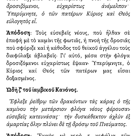
δροσιζόμενοι, εὐχαρίστως ἀνέμελπον
﮲
Ὑπερύμνητε, ὁ τῶν πατέρων Κύριος καὶ Θεὸς
εὐλογητὸς εἶ.
Ἀπόδοση
: Τοὺς εὐσεβεῖς νέους, ποὺ ἦλθαν σὲ
ἐπαφὴ μὲ τὸ καμίνι τῆς φωτιᾶς, ἡ πνοὴ τῆς δροσιᾶς
ποὺ σφύριζε καὶ ἡ κάθοδος τοῦ θεϊκοῦ ἀγγέλου τοὺς
διαφύλαξε ἀβλαβεῖς· Γι’ αὐτό, μέσα στὴν φλόγα
δροσιζόμενοι εὐχαρίστως ἔψαλλαν· Ὑπερύμνητε, ὁ
Κύριος καί Θεός τῶν πατέρων μας εἶσαι
δοξασμένος.
Ὠδὴ ζ’ τοῦ ἰαμβικοῦ Κανόνος.
Ἔφλεξε ῥείθρῳ τῶν δρακόντων τὰς κάρας ὁ τῆς
καμίνου τὴν μετάρσιον φλόγα νέους φέρουσαν
εὐσεβεῖς κατευνάσας
﮲
τὴν δυσκάθεκτον ἀχλὺν ἐξ
ἁμαρτίας ὅλην πλύνει δὲ τῇ δρόσῳ τοῦ Πνεύματος.
Ἀπόδοση
: Ἔκαψε μὲ νερὸ τὰ κεφάλια τῶν