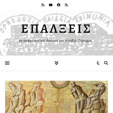
ΕΠΑΛΞΕΙΣ
Ἵνα σωφρόνως καὶ δικαίως καὶ εὐσεβῶς ζήσωμεν…