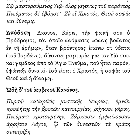
Σῷ μαρτυρούμενος Υἱῷ· ὅλος γεγονὼς τοῦ παρόντος
Πνεύματος δὲ ἐβόησε
﮲
Σὺ εἶ Χριστός, Θεοῦ σοφία
καὶ δύναμις
.
Ἀπόδοση
: Ἄκουσε, Κύριε, τὴν φωνή σου ὁ
Πρόδρομος, τόν ὁποῖο ὠνόμασες «φωνὴ βοῶντος
ἐν τῇ ἐρήμῳ», ὅταν βρόντησες ἐπάνω στὰ ὕδατα
(τοῦ Ἰορδάνη), δίνοντας μαρτυρία γιά τόν Υἱό σου·
καὶ γεμᾶτος ἀπὸ τὸ Ἅγιο Πνεῦμα, ποὺ ἦταν παρόν,
ἐφώναξε δυνατά· ἐσὺ εἶσαι ὁ Χριστός, ἡ σοφία τοῦ
Θεοῦ καὶ ἡ δύναμη.
Ὠδὴ δ’ τοῦ ἰαμβικοῦ Κανόνος
.
Πυρσῷ καθαρθεὶς μυστικῆς θεωρίας, ὑμνῶν
προφήτης τὴν βροτῶν καινουργίαν, ῥήγνυσι γῆρυν,
Πνεύματι κροτουμένην, Σάρκωσιν ἐμφαίνουσαν
ἀρρήτου Λόγου, ᾯ τῶν δυναστῶν τὰ κράτη
συνετρίβη
.