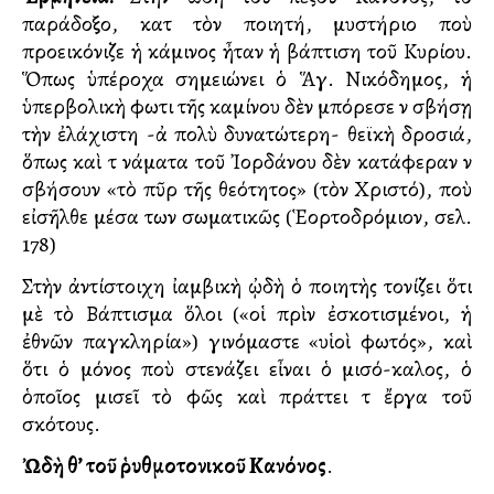
παράδοξο, κατὰ τὸν ποιητή, μυστήριο ποὺ
προεικόνιζε ἡ κάμινος ἦταν ἡ βάπτιση τοῦ Κυρίου.
Ὅπως ὑπέροχα σημειώνει ὁ Ἅγ. Νικόδημος, ἡ
ὑπερβολικὴ φωτιὰ τῆς καμίνου δὲν μπόρεσε νὰ σβήσῃ
τὴν ἐλάχιστη -ἀλλὰ πολὺ δυνατώτερη- θεϊκὴ δροσιά,
ὅπως καὶ τὰ νάματα τοῦ Ἰορδάνου δὲν κατάφεραν νὰ
σβήσουν «τὸ πῦρ τῆς θεότητος» (τὸν Χριστό), ποὺ
εἰσῆλθε μέσα των σωματικῶς (Ἑορτοδρόμιον, σελ.
178)
Στὴν ἀντίστοιχη ἰαμβικὴ ᾠδὴ ὁ ποιητὴς τονίζει ὅτι
μὲ τὸ Βάπτισμα ὅλοι («οἱ πρὶν ἐσκοτισμένοι, ἡ
ἐθνῶν παγκληρία») γινόμαστε «υἱοὶ φωτός», καὶ
ὅτι ὁ μόνος ποὺ στενάζει εἶναι ὁ μισό-καλος, ὁ
ὁποῖος μισεῖ τὸ φῶς καὶ πράττει τὰ ἔργα τοῦ
σκότους.
Ὠδὴ θ’ τοῦ ῥυθμοτονικοῦ Κανόνος
.