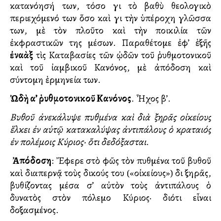
κατανόησή των, τόσο γιὰ τὸ βαθὺ θεολογικὸ
περιεχόμενό των ὅσο καὶ γιὰ τὴν ὑπέροχη γλῶσσα
των, μὲ τὸν πλοῦτο καὶ τὴν ποικιλία τῶν
ἐκφραστικῶν της μέσων. Παραθέτομε ἐφ’ ἑξῆς
ἐναλλὰξ
τὶς Καταβασίες τῶν ᾠδῶν τοῦ ῥυθμοτονικοῦ
καὶ τοῦ ἰαμβικοῦ Κανόνος, μὲ ἀπόδοση καὶ
σύντομη ἑρμηνεία των.
Ὠδὴ α’ ῥυθμοτονικοῦ Κανόνος
. Ἦχος β’.
Βυθοῦ ἀνεκάλυψε πυθμένα καὶ διὰ ξηρᾶς οἰκείους
ἕλκει ἐν αὐτῷ κατακαλύψας ἀντιπάλους ὁ κραταιός
ἐν πολέμοις Κύριος· ὅτι δεδόξασται
.
Ἀπόδοση
: Ἔφερε στὸ φῶς τὸν πυθμένα τοῦ βυθοῦ
καὶ διαπερνᾷ τοὺς δικούς του («οἰκείους») διὰ ξηρᾶς,
βυθίζοντας μέσα σ’ αὐτὸν τοὺς ἀντιπάλους ὁ
δυνατὸς στὸν πόλεμο Κύριος· διότι εἶναι
δοξασμένος.