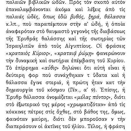
παλαιῶν βιβλικῶν ὠδῶν. Πρὸς τὸν σκοπὸ αὐτὸν
ἐπαναλαμβάνονται ἀκόμα καὶ λέξεις ἀπὸ τὶς
παλαιές ὠδές, ὅπως ἐδῶ
βυθός
,
ξηρά
,
θάλασσα
κ.λπ., ποὺ παραπέμπουν στὴν α’ ὠδή, ἡ ὁποία
ἀναφερόταν στὸ θαυμαστὸ γεγονὸς τῆς διαβάσεως
τῆς Ἐρυθρᾶς θαλάσσης καὶ τῆς σωτηρίας τῶν
Ἰσραηλιτῶν ἀπὸ τοὺς Αἰγυπτίους. Οἱ φράσεις
«
κραταιὸς Κύριος
», «
κραταιᾷ ῥώμῃ
» φανερώνουν
τὴν δυναμικὴ καὶ σωτήρια ἐπέμβαση τοῦ Κυρίου.
Τὸ ἐπίρρημα «
αὖθις
» δηλώνει ὅτι αὐτὴ εἶναι ἡ
δεύτερη φορὰ ποὺ συνάχθηκαν τὰ ὕδατα καὶ ἡ
θάλασσα ἔγινε στεριά, ἡ πρώτη ἦταν κατὰ τὴν
δημιουργία τοῦ κόσμου (Γέν., α’ 9). Ἐπίσης, ἡ
Ἐρυθρὰ θάλασσα ὀνομάζεται «
μέλας πόντος
», διότι
στὸ ἐξωτερικό της μέρος «χρωματιζόταν» ἀπὸ τὶς
κόκκινες πέτρες στὶς ὄχθες, στὸ βάθος της, ὅμως,
φαινόταν μαύρη, διότι δὲν μποροῦσαν νὰ τὴν
διαπεράσουν οἱ ἀκτῖνες τοῦ ἡλίου. Τέλος, ἡ φράση