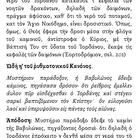
νερὸ τοῦ Ἰορδάνου κατέκαυσε τὰ κεφάλια τῶν
νοητῶν δρακόντων, δηλαδὴ τῶν δαιμόνων,
πράγμα ἀφύσικο, καθ’ ὅτι τὸ νερὸ τοῦ ποταμοῦ,
κατὰ τὸν Ἅγιο Νικόδημο, εἶναι δροσιστικό. Ὅπως,
ὅμως, ὁ Θεὸς ἔφερε τὴν δροσιὰ μέσα στὴν φλόγα
τοῦ καμινιοῦ, ἀντίστροφα ὁ Κύριος, μὲ τὴν
Βάπτισή Του στὰ ὕδατα τοῦ Ἰορδάνου, ἔκαψε τὶς
κεφαλὲς τῶν δαιμόνων (Ἑορτοδρόμιον, σελ. 201)
Ὠδὴ η’ τοῦ ῥυθμοτονικοῦ Κανόνος
.
Μυστήριον παράδοξον, ἡ Βαβυλῶνος ἔδειξε
κάμινος, πηγάσασα δρόσον· ὅτι ῥείθροις ἔμελλεν
ἄυλον πῦρ εἰσδέχεσθαι ὁ Ἰορδάνης καὶ στέγειν
σαρκὶ
βαπτιζόμενον τὸν Κτίστην
﮲
ὃν εὐλογοῦσι
λαοὶ καὶ ὑπερυψοῦσιν εἰς πάντας τοὺς αἰῶνας.
Ἀπόδοση:
Μυστήριο παράδοξο ἔδειξε τὸ καμίνι
τῆς Βαβυλώνας, πηγάζοντας δροσιά· ὅτι δηλαδὴ ὁ
Ἰορδάνης ἐπρόκειτο νὰ δεχθῆ μέσα στὰ νερά του τὸ