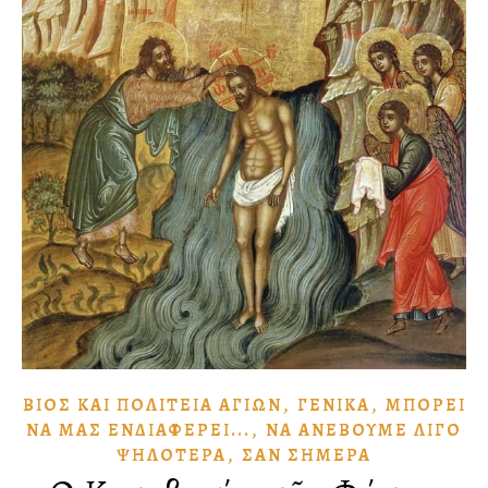
,
,
ΒΊΟΣ ΚΑῚ ΠΟΛΙΤΕΊΑ ἉΓΊΩΝ
ΓΕΝΙΚΆ
ΜΠΟΡΕΙ͂
,
ΝᾺ ΜΑ͂Σ ἘΝΔΙΑΦΈΡΕΙ...
ΝᾺ ἈΝΕΒΟΥ͂ΜΕ ΛΊΓΟ
,
ΨΗΛΌΤΕΡΑ
ΣᾺΝ ΣΉΜΕΡΑ