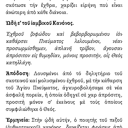
σκότωσε τήν ἔχθρα, χαρίζει εἰρήνη ποὺ εἶναι
ἀνώτερη ἀπὸ κάθε διάνοια.
Ὠδὴ ε’ τοῦ ἰαμβικοῦ Κανόνος.
Ἐχθροῦ ζοφώδου καὶ βεβορβορωμένου ἰὸν
καθάρσει Πνεύματος λελουμένοι, νέαν
προσωρμίσθημεν, ἀπλανῆ τρίβον, ἄγουσαν
ἀπρόσιτον εἰς θυμηδίαν, μόνοις προσιτήν, οἷς Θεὸς
κατηλλάγη
.
Ἀπόδοση
: Λουσμένοι ἀπό τό δηλητήριο τοῦ
σκοτεινοῦ καί μολυσμένου ἐχθροῦ, μὲ τὴν κάθαρση
τοῦ Ἁγίου Πνεύματος, ἀγκυροβολήσαμε σὲ νέα
ἀσφαλῆ πορεία, ἡ ὁποία ὁδηγεῖ σὲ χαρὰ ἀπρόσιτη,
προσιτὴ μόνον σ’ ἐκείνους μὲ τοὺς ὁποίους
συμφιλιώθηκε ὁ Θεός.
Ἑρμηνεία:
Στὴν ᾠδὴ αὐτήν, ὁ ποιητὴς τοῦ πεζοῦ
(ῥυθμοτονικοῦ) κανόνος δανείζεται φράσεις ἀπὸ