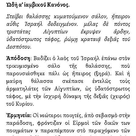
Ὠδὴ α’ ἰαμβικοῦ Κανόνος.
Στείβει θαλάσσης κυματούμενον σάλον, ἤπειρον
αὖθις Ἰσραήλ δεδειγμένον. μέλας δὲ πόντος
τριστάτας Αἰγυπτίων ἔκρυψεν ἄρδην,
ὑδατόστρωτος τάφος, ῥώμῃ κραταιᾷ δεξιᾶς τοῦ
Δεσπότου
.
Ἀπόδοση
: Βαδίζει ὁ λαὸς τοῦ Ἰσραήλ ἐπάνω στὸν
τρικυμισμένο σάλο τῆς θαλάσσης, ποὺ
παρουσιάσθηκε πάλι ὡς ἤπειρος (ξηρά). Καὶ ἡ
μαύρη θάλασσα σκέπασε ἐντελῶς τοὺς
ἁρματηλάτες τῶν Αἰγυπτίων, ὡς ὑδατόστρωτος
τάφος, μὲ τὴν ἰσχυρή δύναμη τῆς δεξιᾶς (χειρός)
τοῦ Κυρίου.
Ἑρμηνεία:
Οἱ νεώτεροι ποιητές, ἀπὸ σεβασμὸ στὴν
παράδοση, φρόντιζαν οἱ Εἱρμοὶ τῶν δικῶν των
ποιημάτων νὰ παραπέμπουν στὸ περιεχόμενο τῶν