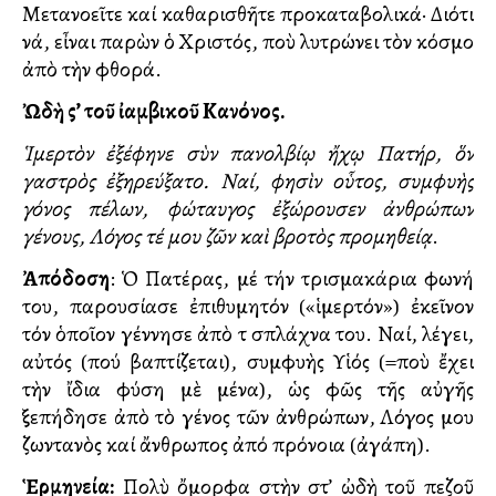
Μετανοεῖτε καί καθαρισθῆτε προκαταβολικά· Διότι
νά, εἶναι παρὼν ὁ Χριστός, ποὺ λυτρώνει τὸν κόσμο
ἀπὸ τὴν φθορά.
Ὠδὴ ς’ τοῦ ἰαμβικοῦ Κανόνος.
Ἱμερτὸν ἐξέφηνε σὺν πανολβίῳ ἤχῳ Πατήρ, ὅν
γαστρὸς ἐξηρεύξατο. Ναί, φησὶν οὗτος, συμφυὴς
γόνος πέλων, φώταυγος ἐξώρουσεν ἀνθρώπων
γένους, Λόγος τέ μου ζῶν καὶ βροτὸς προμηθείᾳ
.
Ἀπόδοση
: Ὁ Πατέρας, μέ τήν τρισμακάρια φωνή
του, παρουσίασε ἐπιθυμητόν («ἱμερτόν») ἐκεῖνον
τόν ὁποῖον γέννησε ἀπὸ τὰ σπλάχνα του. Ναί, λέγει,
αὐτός (πού βαπτίζεται), συμφυὴς Υἱός (=ποὺ ἔχει
τὴν ἴδια φύση μὲ μένα), ὡς φῶς τῆς αὐγῆς
ξεπήδησε ἀπὸ τὸ γένος τῶν ἀνθρώπων, Λόγος μου
ζωντανὸς καί ἄνθρωπος ἀπό πρόνοια (ἀγάπη).
Ἑρμηνεία:
Πολὺ ὄμορφα στὴν στ’ ὠδὴ τοῦ πεζοῦ