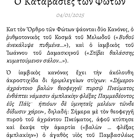
Οἱ Καταβασίες τῶν Φώτων
04/01/2025
Κατὰ τὸν Ὄρθρο τῶν Φώτων ψάλλονται δύο Κανόνες, ὁ
ῥυθμοτονικὸς τοῦ Κοσμᾶ τοῦ Μελωδοῦ («
Βυθοῦ
ἀνεκάλυψε πυθμένα
…»), καὶ ὁ ἰαμβικὸς τοῦ
Ἰωάννου τοῦ Δαμασκηνοῦ («
Στίβει θαλάσσης
κυματούμενον σάλον
…»).
Ὁ ἰαμβικὸς κανόνας ἔχει τὴν ἀκόλουθη
ἀκροστιχίδα διὰ ἡρῳελεγείων στίχων: «
Σήμερον
ἀχράντοιο βαλὼν θεοφεγγέϊ πυρσῷ Πνεύματος
ἐνθάπτει νάμασιν ἀμπλακίην φλέξας Παμμεδέοντος
ἐῢς Πάϊς
﮲
ἠπιόων δὲ ὑμνηταῖς μελέων τῶνδε
δίδωσιν χάριν
», δηλαδή: Σήμερα μὲ τὸν θεοφεγγῆ
πυρσὸ τοῦ ἀχράντου Πνεύματος, ἀφοῦ κτύπησε
καὶ ἔκαψε τὴν ἁμαρτία («βαλὼν … φλέξας
ἀμπλακίην») ὁ ἀγαθὸς υἱὸς τοῦ Παμβασιλέως