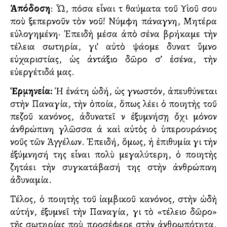
Ἀπόδοση
: Ὦ, πόσα εἶναι τὰ θαύματα τοῦ Υἱοῦ σου
ποὺ ξεπερνοῦν τὸν νοῦ! Νύμφη πάναγνη, Μητέρα
εὐλογημένη· Ἐπειδὴ μέσα ἀπὸ σένα βρήκαμε τὴν
τέλεια σωτηρία, γι’ αὐτὸ ψάλλομε δυνατὰ ὕμνο
εὐχαριστίας, ὡς ἀντάξιο δῶρο σ’ ἐσένα, τὴν
εὐεργέτιδά μας.
Ἑρμηνεία:
Ἡ ἐνάτη ὠδή, ὡς γνωστόν, ἀπευθύνεται
στὴν Παναγία, τὴν ὁποία, ὅπως λέει ὁ ποιητὴς τοῦ
πεζοῦ κανόνος, ἀδυνατεῖ νὰ ἐξυμνήσῃ ὄχι μόνον
ἀνθρώπινη γλῶσσα ἀλλὰ καὶ αὐτὸς ὁ ὑπερουράνιος
νοῦς τῶν Ἀγγέλων. Ἐπειδή, ὅμως, ἡ ἐπιθυμία γιὰ τὴν
ἐξύμνησή της εἶναι πολὺ μεγαλύτερη, ὁ ποιητὴς
ζητάει τὴν συγκατάβασή της στὴν ἀνθρώπινη
ἀδυναμία.
Τέλος, ὁ ποιητὴς τοῦ ἰαμβικοῦ κανόνος, στὴν ὠδὴ
αὐτήν, ἐξυμνεῖ τὴν Παναγία, γιὰ τὸ «τέλειο δῶρο»
τῆς σωτηρίας ποὺ προσέφερε στὴν ἀνθρωπότητα,