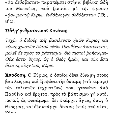
«
ὅτι δεδόξασται
» παραπέμπει στὴν α’ βιβλικὴ ὠδὴ
τοῦ Μωϋσέως, ποὺ ξεκινάει μὲ τὴν φράση:
«
ᾄσωμεν τῷ Κυρίῳ, ἐνδόξως γὰρ δεδόξασται
» (Ἔξ.,
ιε’ 1).
Ὠδὴ γ’ ῥυθμοτονικοῦ Κανόνος
.
Ἰσχὺν ὁ διδοὺς τοῖς βασιλεῦσιν ἡμῶν Κύριος καὶ
κέρας χριστῶν Αὐτοῦ ὑψῶν Παρθένου ἀποτίκτεται,
μολεῖ δὲ πρὸς τὸ βάπτισμα· διὸ πιστοὶ βοήσωμεν·
Οὐκ ἔστιν Ἅγιος, ὡς ὁ Θεὸς ἡμῶν, καὶ οὐκ ἔστι
δίκαιος πλὴν Σοῦ, Κύριε
.
Ἀπόδοση
: Ὁ Κύριος, ὁ ὁποῖος δίνει δύναμη στοὺς
βασιλεῖς μας καὶ ἐξυψώνει τὴν δύναμη («τὸ κέρας»)
τῶν ἐκλεκτῶν («χριστῶν») του, γεννιέται ἀπὸ
Παρθένο καὶ ἔρχεται πρὸς τὸ βάπτισμα· γι’ αὐτό,
πιστοί, ἂς φωνάξωμε· δὲν ὑπάρχει ἅγιος, ὅπως ὁ
Θεός μας, καὶ δὲν ὑπάρχει δίκαιος ἐκτὸς ἀπὸ σένα,
Κύριε.