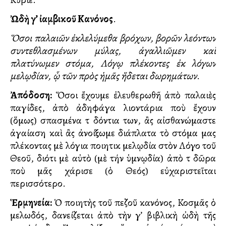
Ὠδὴ γ’ ἰαμβικοῦ Κανόνος
.
Ὅσοι παλαιῶν ἐκλελύμεθα βρόχων, βορῶν λεόντων
συντεθλασμένων μύλας, ἀγαλλιῶμεν καὶ
πλατύνωμεν στόμα, Λόγῳ πλέκοντες ἐκ λόγων
μελῳδίαν, ᾧ τῶν πρὸς ἡμᾶς ἥδεται δωρημάτων
.
Ἀπόδοση:
Ὅσοι ἔχουμε ἐλευθερωθῆ ἀπὸ παλαιὲς
παγίδες, ἀπὸ ἀδηφάγα λιοντάρια ποὺ ἔχουν
(ὅμως) σπασμένα τὰ δόντια των, ἂς αἰσθανώμαστε
ἀγαλλίαση καὶ ἂς ἀνοίξωμε διάπλατα τὸ στόμα μας
πλέκοντας μὲ λόγια ποιητικὰ μελῳδία στὸν Λόγο τοῦ
Θεοῦ, διότι μὲ αὐτὸ (μὲ τήν ὑμνῳδία) ἀπὸ τὰ δῶρα
ποὺ μᾶς χάρισε (ὁ Θεός) εὐχαριστεῖται
περισσότερο.
Ἑρμηνεία:
Ὁ ποιητὴς τοῦ πεζοῦ κανόνος, Κοσμᾶς ὁ
μελωδός, δανείζεται ἀπὸ τὴν γ’ βιβλικὴ ὠδὴ τῆς