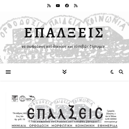
ΕΠΑΛΞΕΙΣ
Ἵνα σωφρόνως καὶ δικαίως καὶ εὐσεβῶς ζήσωμεν…