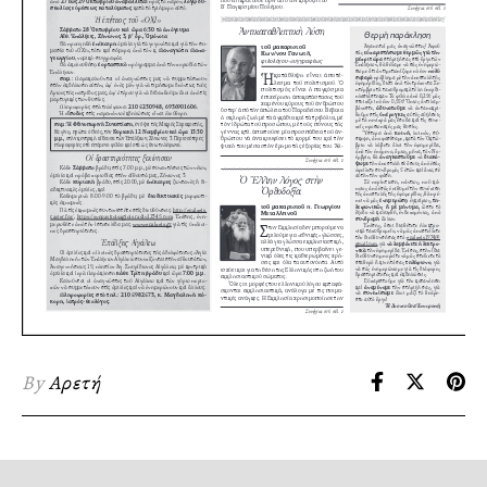
By
Αρετή