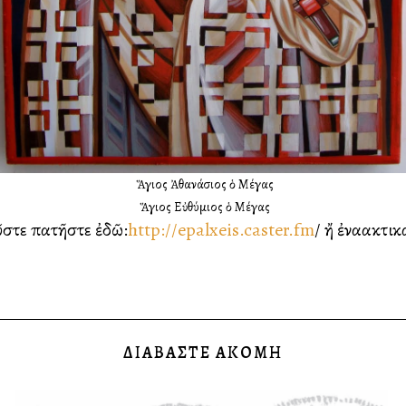
Ὁ Ἅγιος Ἀθανάσιος ὁ Μέγας
Ὁ Ἅγιος Εὐθύμιος ὁ Μέγας
ῦστε πατῆστε ἐδῶ:
http://epalxeis.caster.fm
/ ἤ ἐναλλακτι
ΔΙΑΒΑΣΤΕ ΑΚΟΜΗ