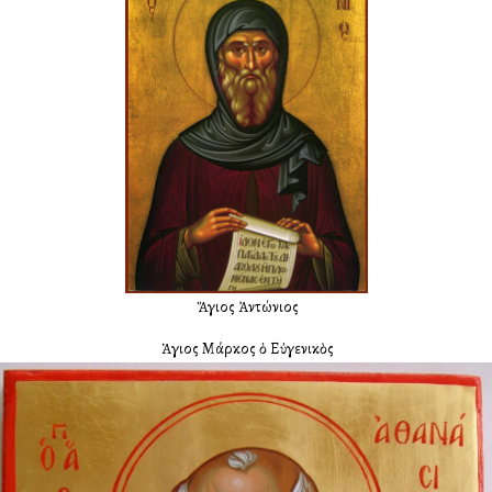
Ὁ Ἅγιος Ἀντώνιος
Ὁ Ἁγιος Μάρκος ὁ Εὐγενικὸς