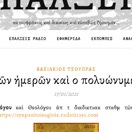
Ἵνα σωφρόνως καὶ δικαίως καὶ εὐσεβῶς ζήσωμεν…
ΕΠΑΛΞΕΙΣ ΡΑΔΙΟ
ΕΦΗΜΕΡΙΔΑ
ΕΚΠΟΜΠΕΣ
ΑΝΑ
ΒΑΣΊΛΕΙΟΣ ΤΣΟΎΠΡΑΣ
τῶν ἡμερῶν καὶ οἱ πολυώνυμε
17/01/2021
ολόγου
καὶ Θεολόγου ἀπὸ τὸ διαδικτυακὸ σταθμὸ
https://synpasitoisagiois.radio12345.com