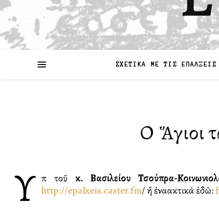
ΣΧΕΤΙΚΑ ΜΕ ΤΙΣ ΕΠΑΛΞΕΙΣ
Οἱ Ἅγιοι 
Ὑ
πὸ τοῦ
κ. Βασιλείου Τσούπρα-Κοινωνι
http://epalxeis.caster.fm
/ ἤ ἐναλλακτικά ἐδῶ: