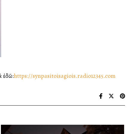
κά ἐδῶ:
https://synpasitoisagiois.radio12345.com