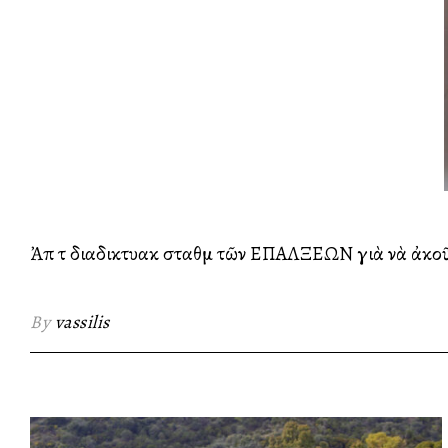
Ἀπὸ τὸ διαδικτυακὸ σταθμὸ τῶν ΕΠΑΛΞΕΩΝ γιὰ νὰ ἀκο
By
vassilis