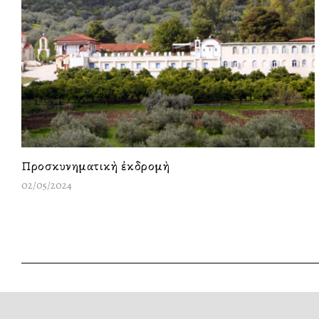
Προσκυνηματικὴ ἐκδρομὴ
02/05/2024