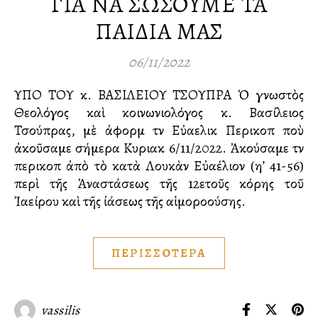
ΓΙΑ ΝΑ ΣΩΣΟΥΜΕ ΤΑ
ΠΑΙΔΙΑ ΜΑΣ
06/11/2022
ΥΠΟ ΤΟΥ κ. ΒΑΣΙΛΕΙΟΥ ΤΣΟΥΠΡΑ Ὁ γνωστὸς
Θεολόγος καὶ κοινωνιολόγος κ. Βασίλειος
Τσούπρας, μὲ ἀφορμὴ τὴν Εὐαγγελικὴ Περικοπὴ ποὺ
ἀκοῦσαμε σήμερα Κυριακὴ 6/11/2022. Ἀκούσαμε τὴν
περικοπὴ ἀπὸ τὸ κατὰ Λουκὰν Εὐαγγέλιον (η’ 41-56)
περὶ τῆς Ἀναστάσεως τῆς 12ετοῦς κόρης τοῦ
Ἰαείρου καὶ τῆς ἰάσεως τῆς αἱμοροούσης.
ΠΕΡΙΣΣΟΤΕΡΑ
vassilis