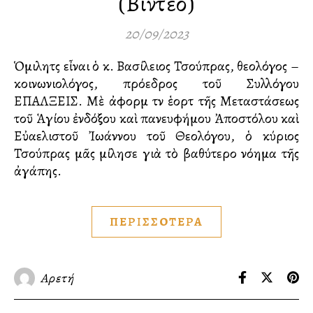
(Βίντεο)
20/09/2023
Ὁμιλητὴς εἶναι ὁ κ. Βασίλειος Τσούπρας, θεολόγος –
κοινωνιολόγος, πρόεδρος τοῦ Συλλόγου
ΕΠΑΛΞΕΙΣ. Μὲ ἀφορμὴ τὴν ἑορτὴ τῆς Μεταστάσεως
τοῦ Ἁγίου ἐνδόξου καὶ πανευφήμου Ἀποστόλου καὶ
Εὐαγγελιστοῦ Ἰωάννου τοῦ Θεολόγου, ὁ κύριος
Τσούπρας μᾶς μίλησε γιὰ τὸ βαθύτερο νόημα τῆς
ἀγάπης.
ΠΕΡΙΣΣΟΤΕΡΑ
Αρετή