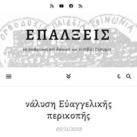
ΕΠΑΛΞΕΙΣ
Ἵνα σωφρόνως καὶ δικαίως καὶ εὐσεβῶς ζήσωμεν…
Ἀνάλυση Εὐαγγελικῆς
περικοπῆς
05/11/2023