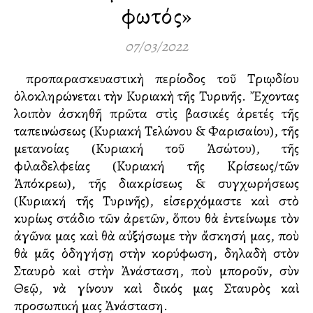
φωτός»
07/03/2022
ὁλοκληρώνεται τὴν Κυριακὴ τῆς Τυρινῆς. Ἔχοντας
λοιπὸν ἀσκηθῆ πρῶτα στὶς βασικές ἀρετές τῆς
ταπεινώσεως (Κυριακή Τελώνου & Φαρισαίου), τῆς
μετανοίας (Κυριακή τοῦ Ἀσώτου), τῆς
φιλαδελφείας (Κυριακή τῆς Κρίσεως/τῶν
Ἀπόκρεω), τῆς διακρίσεως & συγχωρήσεως
(Κυριακή τῆς Τυρινῆς), εἰσερχόμαστε καὶ στὸ
κυρίως στάδιο τῶν ἀρετῶν, ὅπου θὰ ἐντείνωμε τὸν
ἀγῶνα μας καὶ θὰ αὐξήσωμε τὴν ἄσκησή μας, ποὺ
θὰ μᾶς ὁδηγήσῃ στὴν κορύφωση, δηλαδὴ στὸν
Σταυρὸ καὶ στὴν Ἀνάσταση, ποὺ μποροῦν, σὺν
Θεῷ, νὰ γίνουν καὶ δικός μας Σταυρὸς καὶ
προσωπική μας Ἀνάσταση.