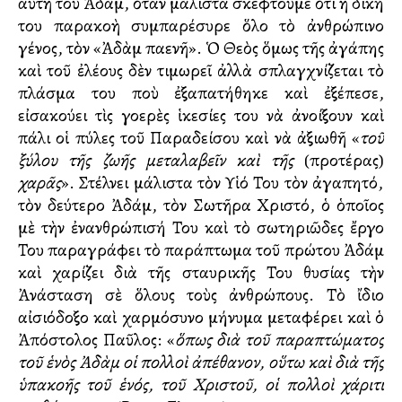
αὐτὴ τοῦ Ἀδάμ, ὅταν μάλιστα σκεφτοῦμε ὅτι ἡ δική
του παρακοὴ συμπαρέσυρε ὅλο τὸ ἀνθρώπινο
γένος, τὸν «Ἀδὰμ παγγενῆ». Ὁ Θεὸς ὅμως τῆς ἀγάπης
καὶ τοῦ ἐλέους δὲν τιμωρεῖ ἀλλὰ σπλαγχνίζεται τὸ
πλάσμα του ποὺ ἐξαπατήθηκε καὶ ἐξέπεσε,
εἰσακούει τὶς γοερὲς ἱκεσίες του νὰ ἀνοίξουν καὶ
πάλι οἱ πύλες τοῦ Παραδείσου καὶ νὰ ἀξιωθῆ «
τοῦ
ξύλου τῆς ζωῆς μεταλαβεῖν καὶ τῆς
(προτέρας)
χαρᾶς
». Στέλνει μάλιστα τὸν Υἱό Του τὸν ἀγαπητό,
τὸν δεύτερο Ἀδάμ, τὸν Σωτῆρα Χριστό, ὁ ὁποῖος
μὲ τὴν ἐνανθρώπισή Του καὶ τὸ σωτηριῶδες ἔργο
Του παραγράφει τὸ παράπτωμα τοῦ πρώτου Ἀδάμ
καὶ χαρίζει διὰ τῆς σταυρικῆς Του θυσίας τὴν
Ἀνάσταση σὲ ὅλους τοὺς ἀνθρώπους. Τὸ ἴδιο
αἰσιόδοξο καὶ χαρμόσυνο μήνυμα μεταφέρει καὶ ὁ
Ἀπόστολος Παῦλος: «
ὅπως διὰ τοῦ παραπτώματος
τοῦ ἑνὸς Ἀδὰμ οἱ πολλοὶ ἀπέθανον, οὕτω καὶ διὰ τῆς
ὑπακοῆς τοῦ ἑνός, τοῦ Χριστοῦ, οἱ πολλοὶ χάριτι