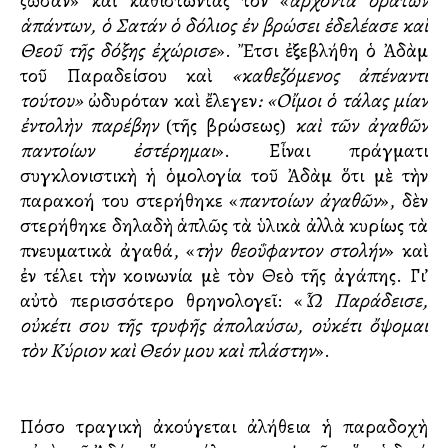
ζῶσαν» καὶ καθιστώντας τον «
ἄρχοντα ὁρατῶν
ἁπάντων, ὁ Σατάν ὁ δόλιος ἐν βρώσει ἐδελέασε καὶ
Θεοῦ τῆς δόξης ἐχώρισε
». Ἔτσι ἐξεβλήθη ὁ Ἀδὰμ
τοῦ Παραδείσου καὶ
«καθεζόμενος ἀπέναντι
τούτου»
ὠδυρόταν καὶ ἔλεγεν
: «Οἴμοι ὁ τάλας μίαν
ἐντολὴν παρέβην
(τῆς βρώσεως)
καὶ τῶν ἀγαθῶν
παντοίων ἐστέρημαι
». Εἶναι πράγματι
συγκλονιστικὴ ἡ ὁμολογία τοῦ Ἀδὰμ ὅτι μὲ τὴν
παρακοή του στερήθηκε «
παντοίων ἀγαθῶν
», δὲν
στερήθηκε δηλαδὴ ἁπλῶς τὰ ὑλικὰ ἀλλὰ κυρίως τὰ
πνευματικὰ ἀγαθά, «
τὴν θεο
ΰ
φαντον στολήν
» καὶ
ἐν τέλει τὴν κοινωνία μὲ τὸν Θεὸ τῆς ἀγάπης. Γι’
αὐτὸ περισσότερο θρηνολογεῖ: «
Ὦ Παράδεισε,
οὐκέτι σου τῆς τρυφῆς ἀπολαύσω, οὐκέτι ὄψομαι
τὸν Κύριον καὶ Θεόν μου καὶ πλάστην
».
Πόσο τραγικὴ ἀκούγεται ἀλήθεια ἡ παραδοχὴ