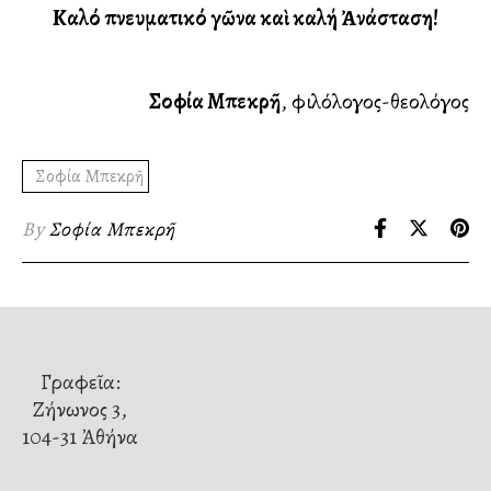
Καλό πνευματικό ἀγῶνα καὶ καλή Ἀνάσταση!
Σοφία Μπεκρῆ
, φιλόλογος-θεολόγος
Σοφία Μπεκρῆ
By
Σοφία Μπεκρῆ
Γραφεῖα:
Ζήνωνος 3,
104-31 Ἀθήνα