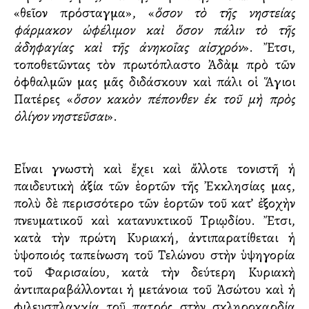
«θεῖον πρόσταγμα», «
ὅσον τὸ τῆς νηστείας
φάρμακον ὠφέλιμον καὶ ὅσον πάλιν τὸ τῆς
ἀδηφαγίας καὶ τῆς ἀνηκο
ΐ
ας αἰσχρόν
». Ἔτσι,
τοποθετῶντας τὸν πρωτόπλαστο Ἀδὰμ πρὸ τῶν
ὀφθαλμῶν μας μᾶς διδάσκουν καὶ πάλι οἱ Ἅγιοι
Πατέρες «
ὅσον κακὸν πέπονθεν ἐκ τοῦ μὴ πρὸς
ὀλίγον νηστεῦσαι
».
Εἶναι γνωστὴ καὶ ἔχει καὶ ἄλλοτε τονιστῆ ἡ
παιδευτικὴ ἀξία τῶν ἑορτῶν τῆς Ἐκκλησίας μας,
πολὺ δὲ περισσότερο τῶν ἑορτῶν τοῦ κατ’ ἐξοχὴν
πνευματικοῦ καὶ κατανυκτικοῦ Τριῳδίου. Ἔτσι,
κατὰ τὴν πρώτη Κυριακή, ἀντιπαρατίθεται ἡ
ὑψοποιός ταπείνωση τοῦ Τελώνου στὴν ὑψηγορία
τοῦ Φαρισαίου, κατὰ τὴν δεύτερη Κυριακὴ
ἀντιπαραβάλλονται ἡ μετάνοια τοῦ Ἀσώτου καὶ ἡ
φιλευσπλαγχία τοῦ πατρός στὴν σκληροκαρδία