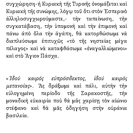
συγχώρηση-ἡ Κυριακὴ τῆς Τυρινῆς ὀνομάζεται καὶ
Κυριακὴ τῆς συγγνώμης, λόγῳ τοῦ ὅτι στὸν Ἑσπερινὸ
ἀλληλοσυγχωρούμαστε,- τὴν ταπείνωση, τὴν
συγκατάβαση, τὴν ὑπομονὴ καὶ τὴν ἐπιμονὴ καὶ
πάνω ἀπὸ ὅλα τὴν ἀγάπη, θὰ κατορθώσωμε νὰ
διαπλεύσωμε ἐπιτυχῶς «τὸ τῆς νηστείας μέγα
πέλαγος» καὶ νὰ καταφθάσωμε «ἐναγαλλιώμενοι»
καὶ στὸ Ἅγιον Πάσχα.
«
Ἰδοὺ καιρός εὐπρόσδεκτος, ἰδού καιρός
μετανοίας
». Ἄς δράξωμε καὶ πάλι, αὐτὴν τὴν
εὐλογημένη περίοδο τῆς Σαρακοστῆς, τὴν
μοναδικὴ εὐκαιρία ποὺ θὰ μᾶς χαρίσῃ τὸν αἰώνιο
στέφανο καὶ θὰ μᾶς ὁδηγήση στὴν οὐράνια
βασιλεία.