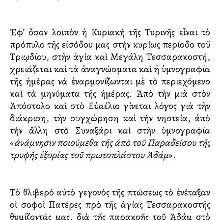
Ἐφ’ ὅσον λοιπὸν ἡ Κυριακὴ τῆς Τυρινῆς εἶναι τὸ
πρόπυλο τῆς εἰσόδου μας στὴν κυρίως περίοδο τοῦ
Τριῳδίου, στὴν ἁγία καὶ Μεγάλη Τεσσαρακοστή,
χρειάζεται καὶ τὰ ἀναγνώσματα καὶ ἡ ὑμνογραφία
τῆς ἡμέρας νὰ ἐναρμονίζωνται μὲ τὸ περιεχόμενο
καὶ τὰ μηνύματα τῆς ἡμέρας. Ἀπὸ τὴν μιὰ στὸν
Ἀπόστολο καὶ στὸ Εὐαγγέλιο γίνεται λόγος γιὰ τὴν
διάκριση, τὴν συγχώρηση καὶ τὴν νηστεία, ἀπὸ
τὴν ἄλλη στὸ Συναξάρι καὶ στὴν ὑμνογραφία
«
ἀνάμνησιν ποιούμεθα τῆς ἀπὸ τοῦ Παραδείσου τῆς
τρυφῆς ἐξορίας τοῦ πρωτοπλάστου Ἀδάμ
».
Τὸ θλιβερὸ αὐτὸ γεγονὸς τῆς πτώσεως τὸ ἐνέταξαν
οἱ σοφοὶ Πατέρες πρὸ τῆς ἁγίας Τεσσαρακοστῆς
θυμίζοντάς μας, διὰ τῆς παρακοῆς τοῦ Ἀδάμ στὸ