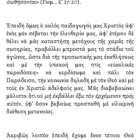
σωθήσονται
» (Ρωμ., Ε’ 17-20).
Ἐπειδὴ ὅμως ὁ καλὸς παιδαγωγός μας Χριστὸς ἀφ’
ἑνὸς μὲν σέβεται τὴν ἐλευθερία μας, ἀφ’ ἑτέρου δὲ
θέλει νὰ μᾶς καταστήσῃ μετόχους τῆς χαρᾶς τῆς
σωτηρίας, προβάλλει μπροστά μας τὸ στάδιο τοῦ
ἀγῶνος, ὥστε διὰ τῆς προσωπικῆς μας ἐναθλήσεως
καὶ μὲ τὴν ὑπακοή μας στὶς «εὐαγγελικὲς
παραδόσεις» νὰ κερδίσωμε καὶ πάλι τὸν
Παράδεισο, τὴν κοινωνία δηλαδὴ μὲ τὸν Θεὸ καὶ μὲ
τοὺς ἐν Χριστῶ ἀδελφούς μας. Μᾶς διαβεβαιώνει
μάλιστα ὅτι οὐ
μὴ ἐκβάλλει ἔξω
τὸν ἐρχόμενον πρός
αύτόν,
ἐφ’ ὅσον βεβαίως προσπαθῆ μὲ εἰλικρινῆ
διάθεση μετανοίας.
Ἀκριβῶς λοιπὸν ἐπειδὴ ἔχομε ἕναν τέτοιο Θεό