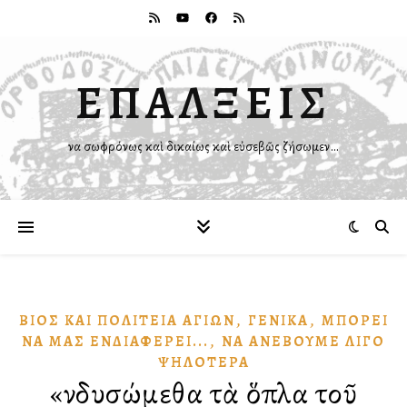
ΕΠΑΛΞΕΙΣ
Ἵνα σωφρόνως καὶ δικαίως καὶ εὐσεβῶς ζήσωμεν…
,
,
ΒΊΟΣ ΚΑῚ ΠΟΛΙΤΕΊΑ ἉΓΊΩΝ
ΓΕΝΙΚΆ
ΜΠΟΡΕΙ͂
,
ΝᾺ ΜΑ͂Σ ἘΝΔΙΑΦΈΡΕΙ...
ΝᾺ ἈΝΕΒΟΥ͂ΜΕ ΛΊΓΟ
ΨΗΛΌΤΕΡΑ
«Ἐνδυσώμεθα τὰ ὅπλα τοῦ