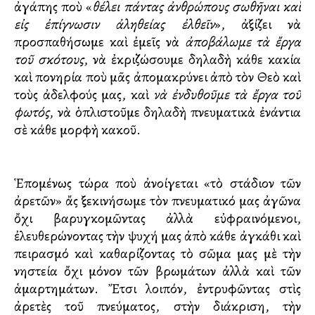
ἀγάπης ποὺ «
θέλει πάντας ἀνθρώπους σωθῆναι καὶ
εἰς ἐπίγνωσιν ἀληθείας ἐλθεῖν
», ἀξίζει νὰ
προσπαθήσωμε καὶ ἐμεῖς νὰ
ἀποβάλωμε τὰ ἔργα
τοῦ σκότους
, νὰ ἐκριζώσουμε δηλαδὴ κάθε κακία
καὶ πονηρία ποὺ μᾶς ἀπομακρύνει ἀπὸ τὸν Θεὸ καὶ
τοὺς ἀδελφούς μας, καὶ
νὰ ἐνδυθοῦμε τὰ ἔργα τοῦ
φωτός
, νὰ ὁπλιστοῦμε δηλαδὴ πνευματικὰ ἐνάντια
σὲ κάθε μορφὴ κακοῦ.
Ἑπομένως τώρα ποὺ ἀνοίγεται «τὸ στάδιον τῶν
ἀρετῶν» ἄς ξεκινήσωμε τὸν πνευματικό μας ἀγῶνα
ὄχι βαρυγκομῶντας ἀλλὰ εὐφραινόμενοι,
ἐλευθερώνοντας τὴν ψυχή μας ἀπὸ κάθε ἀγκάθι καὶ
πειρασμό καὶ καθαρίζοντας τὸ σῶμα μας μὲ τὴν
νηστεία ὄχι μόνον τῶν βρωμάτων ἀλλὰ καὶ τῶν
ἁμαρτημάτων. Ἔτσι λοιπόν, ἐντρυφῶντας στὶς
ἀρετὲς τοῦ πνεύματος, στὴν διάκριση, τὴν