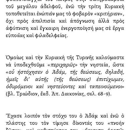
τοῦ μεγάλου ἀδελφοῦ, ἐνῶ τὴν τρίτη Κυριακὴ
τοποθετεῖται ἐνώπιόν μας τὸ φοβερὸν «κριτήριον»,
ὄχι πρὸς ἀπελπισία καὶ ἀπόγνωση ἀλλὰ πρὸς
ἀφύπνιση καὶ ἔγκαιρη ἐνεργοποίησή μας σὲ ἔργα
εὐποιΐας καὶ φιλαδελφείας.
Ὁμοίως καὶ τὴν Κυριακὴ τῆς Τυρινῆς καλούμαστε
νὰ ὑποδεχθοῦμε «
περιχαρῶς»
τὴν νηστεία, ὥστε
«
οὗ ἠστόχησεν ὁ Ἀδάμ, τῆς θεώσεως, δηλαδή,
ἡμεῖς δι’ αὐτῆς (τῆς θεώσεως) ἐπιτύχωμεν,
ὀδυρόμενοι καὶ νηστεύοντες καὶ ταπεινούμενοι
»
(βλ. Τριώδιον, ἔκδ. Ἀπ. Διακονίας, σελ. 68-9).
Ἔχασε λοιπόν τὸν στόχο του ὁ Ἀδάμ καὶ ἐνῶ ὁ
πλάστης του τὸν τίμησε δίνοντάς του «πνοήν