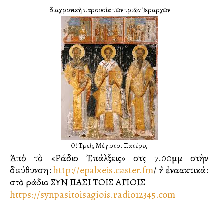
Ἡ διαχρονικὴ παρουσία τῶν τριῶν Ἰεραρχῶν
Οἱ Τρεὶς Μέγιστοι Πατέρες
Ἀπὸ τὸ «Ράδιο Ἐπάλξεις» στὶς 7.00μμ στὴν
διεύθυνση:
http://epalxeis.caster.fm
/ ἤ ἐναλλακτικά:
στὸ ράδιο ΣΥΝ ΠΑΣΙ ΤΟΙΣ ΑΓΙΟΙΣ
https://synpasitoisagiois.radio12345.com