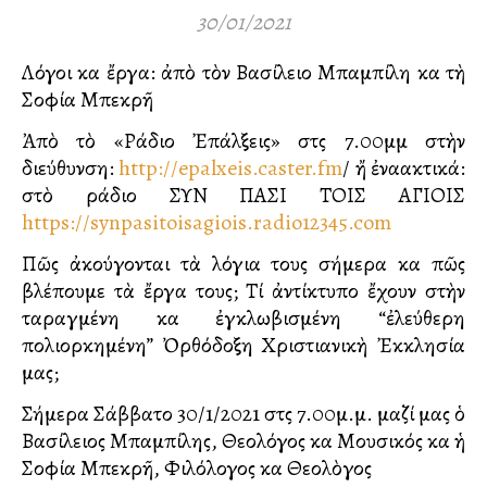
30/01/2021
Λόγοι καὶ ἔργα: ἀπὸ τὸν Βασίλειο Μπαμπίλη καὶ τὴ
Σοφία Μπεκρῆ
Ἀπὸ τὸ «Ράδιο Ἐπάλξεις» στὶς 7.00μμ στὴν
διεύθυνση:
http://epalxeis.caster.fm
/ ἤ ἐναλλακτικά:
στὸ ράδιο ΣΥΝ ΠΑΣΙ ΤΟΙΣ ΑΓΙΟΙΣ
https://synpasitoisagiois.radio12345.com
Πῶς ἀκούγονται τὰ λόγια τους σήμερα καὶ πῶς
βλέπουμε τὰ ἔργα τους; Τί ἀντίκτυπο ἔχουν στὴν
ταραγμένη καὶ ἐγκλωβισμένη “ἐλεύθερη
πολιορκημένη” Ὀρθόδοξη Χριστιανικὴ Ἐκκλησία
μας;
Σήμερα Σάββατο 30/1/2021 στὶς 7.00μ.μ. μαζί μας ὁ
Βασίλειος Μπαμπίλης, Θεολόγος καὶ Μουσικός καὶ ἡ
Σοφία Μπεκρῆ, Φιλόλογος καὶ Θεολὸγος