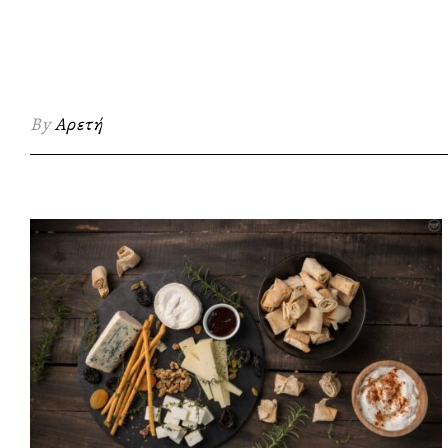
By
Αρετή