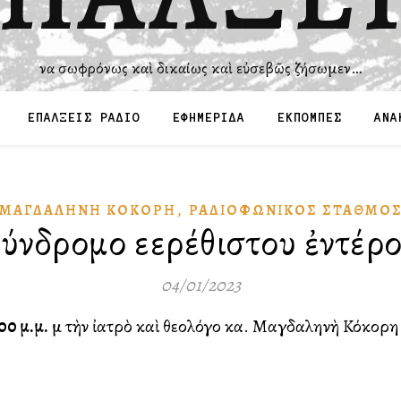
Ἵνα σωφρόνως καὶ δικαίως καὶ εὐσεβῶς ζήσωμεν…
ΕΠΑΛΞΕΙΣ ΡΑΔΙΟ
ΕΦΗΜΕΡΙΔΑ
ΕΚΠΟΜΠΕΣ
ΑΝΑ
,
ΜΑΓΔΑΛΗΝΉ ΚΌΚΟΡΗ
ΡΑΔΙΟΦΩΝΙΚῸΣ ΣΤΑΘΜΌ
ύνδρομο εὐερέθιστου ἐντέρ
04/01/2023
00 μ.μ.
μὲ τὴν ἰατρὸ καὶ θεολόγο κα. Μαγδαληνὴ Κόκορη