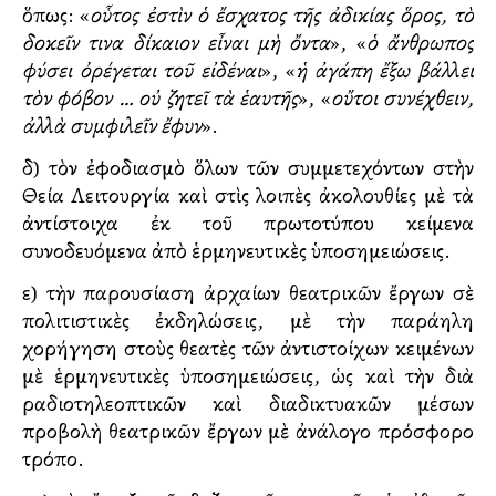
ὅπως: «
οὗτος ἐστὶν ὁ ἔσχατος τῆς ἀδικίας ὅρος, τὸ
δοκεῖν τινα δίκαιον εἶναι μὴ ὄντα
», «
ὁ ἄνθρωπος
φύσει ὀρέγεται τοῦ εἰδέναι
», «
ἡ ἀγάπη ἔξω βάλλει
τὸν φόβον … οὐ ζητεῖ τὰ ἑαυτῆς
», «
οὔτοι συνέχθειν,
ἀλλὰ συμφιλεῖν ἔφυν
».
δ) τὸν ἐφοδιασμὸ ὅλων τῶν συμμετεχόντων στὴν
Θεία Λειτουργία καὶ στὶς λοιπὲς ἀκολουθίες μὲ τὰ
ἀντίστοιχα ἐκ τοῦ πρωτοτύπου κείμενα
συνοδευόμενα ἀπὸ ἑρμηνευτικὲς ὑποσημειώσεις.
ε) τὴν παρουσίαση ἀρχαίων θεατρικῶν ἔργων σὲ
πολιτιστικὲς ἐκδηλώσεις, μὲ τὴν παράλληλη
χορήγηση στοὺς θεατὲς τῶν ἀντιστοίχων κειμένων
μὲ ἑρμηνευτικὲς ὑποσημειώσεις, ὡς καὶ τὴν διὰ
ραδιοτηλεοπτικῶν καὶ διαδικτυακῶν μέσων
προβολὴ θεατρικῶν ἔργων μὲ ἀνάλογο πρόσφορο
τρόπο.