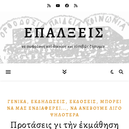
ΕΠΑΛΞΕΙΣ
Ἵνα σωφρόνως καὶ δικαίως καὶ εὐσεβῶς ζήσωμεν…
,
,
,
ΓΕΝΙΚΆ
ἘΚΔΗΛΏΣΕΙΣ
ἘΚΔΌΣΕΙΣ
ΜΠΟΡΕΙ͂
,
ΝᾺ ΜΑ͂Σ ἘΝΔΙΑΦΈΡΕΙ...
ΝᾺ ἈΝΕΒΟΥ͂ΜΕ ΛΊΓΟ
ΨΗΛΌΤΕΡΑ
Προτάσεις γιὰ τὴν ἐκμάθηση