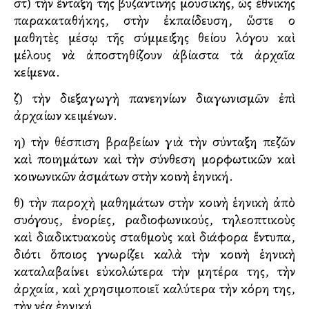
στ) τὴν ἔνταξη τῆς βυζαντινῆς μουσικῆς, ὡς ἐθνικῆς
παρακαταθήκης, στὴν ἐκπαίδευση, ὥστε οἱ
μαθητὲς μέσῳ τῆς σύμμειξης θείου λόγου καὶ
μέλους νὰ ἀποστηθίζουν ἀβίαστα τὰ ἀρχαῖα
κείμενα.
ζ) τὴν διεξαγωγὴ πανελληνίων διαγωνισμῶν ἐπὶ
ἀρχαίων κειμένων.
η) τὴν θέσπιση βραβείων γιὰ τὴν σύνταξη πεζῶν
καὶ ποιημάτων καὶ τὴν σύνθεση μορφωτικῶν καὶ
κοινωνικῶν ἀσμάτων στὴν κοινὴ ἑλληνική.
θ) τὴν παροχὴ μαθημάτων στὴν κοινὴ ἑλληνικὴ ἀπὸ
συλλόγους, ἐνορίες, ραδιοφωνικούς, τηλεοπτικοὺς
καὶ διαδικτυακοὺς σταθμοὺς καὶ διάφορα ἔντυπα,
διότι ὅποιος γνωρίζει καλὰ τὴν κοινὴ ἑλληνικὴ
καταλαβαίνει εὐκολώτερα τὴν μητέρα της, τὴν
ἀρχαία, καὶ χρησιμοποιεῖ καλύτερα τὴν κόρη της,
τὴν νέα ἑλληνική.