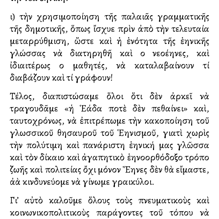
ι) τὴν χρησιμοποίηση τῆς παλαιᾶς γραμματικῆς
τῆς δημοτικῆς, ὅπως ἴσχυε πρὶν ἀπὸ τὴν τελευταία
μεταρρύθμιση, ὥστε καὶ ἡ ἑνότητα τῆς ἑλληνικῆς
γλώσσας νὰ διατηρηθῆ καὶ οἱ νεοέλληνες, καὶ
ἰδιαιτέρως οἱ μαθητές, νὰ καταλαβαίνουν τί
διαβάζουν καὶ τί γράφουν!
Τέλος, διαπιστώσαμε ὅλοι ὅτι δὲν ἀρκεῖ νὰ
τραγουδᾶμε «ἡ Ἑλλάδα ποτὲ δὲν πεθαίνει» καὶ,
ταυτοχρόνως, νὰ ἐπιτρέπωμε τὴν κακοποίηση τοῦ
γλωσσικοῦ θησαυροῦ τοῦ Ἑλληνισμοῦ, γιατὶ χωρὶς
τὴν πολύτιμη καὶ πανάριστη ἑλληνική μας γλῶσσα
καὶ τὸν δίκαιο καὶ ἀγαπητικὸ ἑλληνοορθόδοξο τρόπο
ζωῆς καὶ πολιτείας ὄχι μόνον Ἕλληνες δὲν θὰ εἴμαστε,
ἀλλὰ κινδυνεύομε νὰ γίνωμε γραικύλοι.
Γι’ αὐτὸ καλοῦμε ὅλους τοὺς πνευματικοὺς καὶ
κοινωνικοπολιτικοὺς παράγοντες τοῦ τόπου νὰ