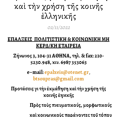
καὶ τὴν χρήση τῆς κοινῆς
ἑλληνικῆς
02/11/2022
ΕΠΑΛΞΕΙΣ
ΠΟΛΙΤΙΣΤΙΚΗ & ΚΟΙΝΩΝΙΚΗ ΜΗ
ΚΕΡΔ/ΚΗ ΕΤΑΙΡΕΙΑ
Ζήνωνος 3, 104-31 ΑΘΗΝΑ, τηλ. & fax: 210-
5230.948, κιν. 6987 353063
e
–
mail
:
epalxeis
@
otenet
.
gr
,
btsoupras@gmail.com
Προτάσεις γιὰ τὴν ἐκμάθηση καὶ τὴν χρήση τῆς
κοινῆς ἑλληνικῆς
Πρὸς τοὺς πνευματικούς, μορφωτικούς
καὶ κοινωνικοὺς παράγοντες τοῦ τόπου