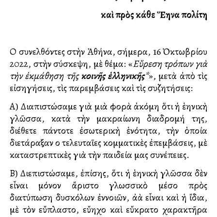
καὶ πρὸς κάθε Ἕλληνα πολίτη
Οἱ συνελθόντες στὴν Ἀθήνα, σήμερα, 16 Ὀκτωβρίου
2022, στὴν σύσκεψη, μὲ θέμα: «
Εὕρεση τρόπων γιὰ
τὴν ἐκμάθηση τῆς
κοινῆς ἑλληνικῆς
*
», μετὰ ἀπὸ τὶς
εἰσηγήσεις, τὶς παρεμβάσεις καὶ τὶς συζητήσεις:
Α) Διαπιστώσαμε γιὰ μιὰ φορὰ ἀκόμη ὅτι ἡ ἑλληνικὴ
γλῶσσα, κατὰ τὴν μακραίωνη διαδρομή της,
διέθετε πάντοτε ἐσωτερικὴ ἑνότητα, τὴν ὁποία
διετάραξαν οἱ τελευταῖες κομματικὲς ἐπεμβάσεις, μὲ
καταστρεπτικὲς γιὰ τὴν παιδεία μας συνέπειες.
Β) Διεπιστώσαμε, ἐπίσης, ὅτι ἡ ἑλληνικὴ γλῶσσα δὲν
εἶναι μόνον ἄριστο γλωσσικὸ μέσο πρὸς
διατύπωση δυσκόλων ἐννοιῶν, ἀλλὰ εἶναι καὶ ἡ ἴδια,
μὲ τὸν εὔπλαστο, εὔηχο καὶ εὔκρατο χαρακτῆρα