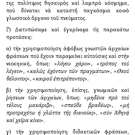
της πολύτιμος θησαυρὸς καὶ λαμπρὸ κόσμημα,
ποὺ δύναται νὰ καταστῆ παγκόσμιο κοινὸ
γλωσσικὸ ὄργανο τοῦ πνεύματος.
Γ) Διετυπώσαμε καὶ ἐγκρίναμε τὶς παρακάτω
προτάσεις:
α) τὴν χρησιμοποίηση ἀφόβως γνωστῶν ἀρχαίων
φράσεων ποὺ ἔχουν παραμείνει αὐτούσιες καὶ στὴν
νεοελληνική, ὅπως: «
λόγου χάριν
», «
τρόπος τοῦ
λέγειν
», «
καλῶς ἐχόντων τῶν πραγμάτων
», «
Θεοῦ
θέλοντος
», «
καιροῦ ἐπιτρέποντος
».
β) τὴν χρησιμοποίηση, ἐπίσης, γνωμικῶν καὶ
ῥήσεων τῶν ἀρχαίων, ὅπως: «
μηδένα πρὸ τοῦ
τέλους μακάριζε
», «
σπεῦδε βραδέως
», «
μὴ
προτρεχέτω ἡ γλῶττα τῆς διανοίας
», «
σὺν Ἀθηνᾷ
καὶ χεῖρα κίνει
».
γ) τὴν χρησιμοποίηση διδακτικῶν φράσεων,