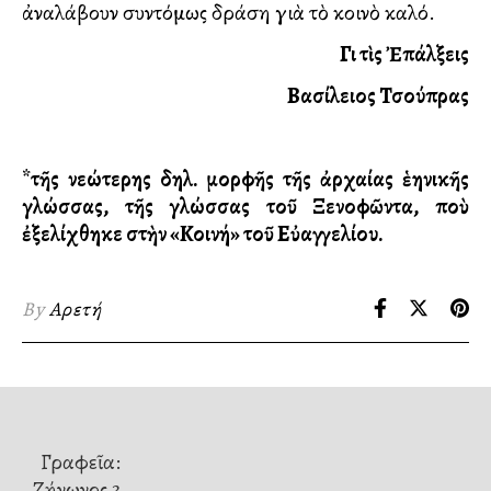
ἀναλάβουν συντόμως δράση γιὰ τὸ κοινὸ καλό.
Γιὰ τὶς Ἐπάλξεις
Βασίλειος Τσούπρας
*τῆς νεώτερης δηλ. μορφῆς τῆς ἀρχαίας ἑλληνικῆς
γλώσσας, τῆς γλώσσας τοῦ Ξενοφῶντα, ποὺ
ἐξελίχθηκε στὴν «Κοινή» τοῦ Εὐαγγελίου.
By
Αρετή
Γραφεῖα:
Ζήνωνος 3,