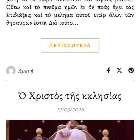
Οὕτω καὶ τὸ πνεῦμα ἡμῶν ἕν ὄν πολλὰς ἔχει τὰς
ἐπιδιώξεις καὶ τὸ μέλημα αὐτοῦ ὑπὲρ ὅλων τῶν
θησαυρῶν ἐστίν. Διὰ τοῦτο...
ΠΕΡΙΣΣΟΤΕΡΑ
Αρετή
Ὁ Χριστὸς τῆς Ἐκκλησίας
19/03/2026