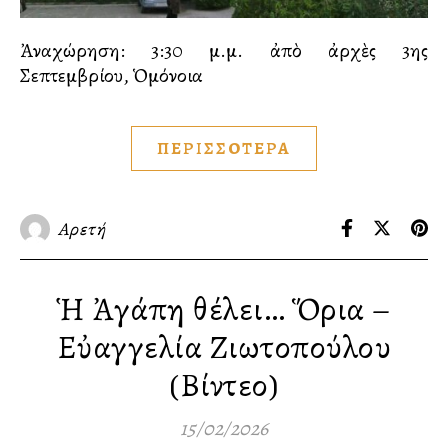
Ἀναχώρηση: 3:30 μ.μ. ἀπὸ ἀρχὲς 3ης
Σεπτεμβρίου, Ὁμόνοια
ΠΕΡΙΣΣΟΤΕΡΑ
Αρετή
Ἡ Ἀγάπη θέλει… Ὅρια –
Εὐαγγελία Ζιωτοπούλου
(Βίντεο)
15/02/2026