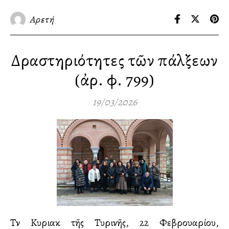
Αρετή
Δραστηριότητες τῶν Ἐπάλξεων
(ἀρ. φ. 799)
19/03/2026
Τὴν Κυριακὴ τῆς Τυρινῆς, 22 Φεβρουαρίου,