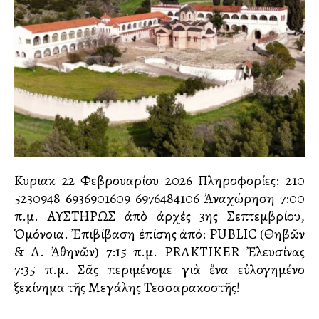
Κυριακὴ 22 Φεβρουαρίου 2026 Πληροφορίες: 210
5230948 6936901609 6976484106 Ἀναχώρηση 7:00
π.μ. ΑΥΣΤΗΡΩΣ ἀπὸ ἀρχές 3ης Σεπτεμβρίου,
Ὁμόνοια. Ἐπιβίβαση ἐπίσης ἀπό: PUBLIC (Θηβῶν
& Λ. Ἀθηνῶν) 7:15 π.μ. PRAKTIKER Ἐλευσίνας
7:35 π.μ. Σᾶς περιμένομε γιὰ ἕνα εὐλογημένο
ξεκίνημα τῆς Μεγάλης Τεσσαρακοστῆς!