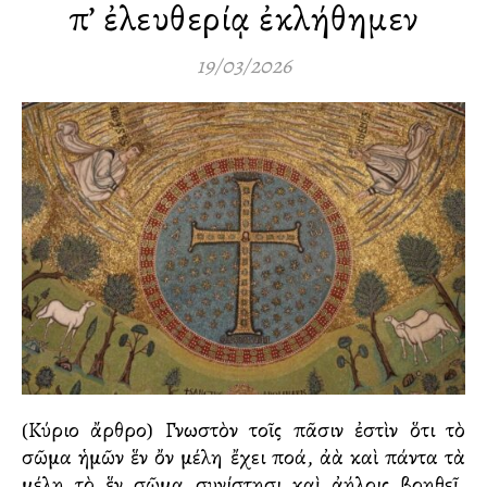
Ἐπ’ ἐλευθερίᾳ ἐκλήθημεν
19/03/2026
(Κύριο ἄρθρο) Γνωστὸν τοῖς πᾶσιν ἐστὶν ὅτι τὸ
σῶμα ἡμῶν ἕν ὄν μέλη ἔχει πολλά, ἀλλὰ καὶ πάντα τὰ
μέλη τὸ ἕν σῶμα συνίστησι καὶ ἀλλήλοις βοηθεῖ.