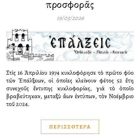
προσφορᾶς
19/03/2026
Στὶς 16 Ἀπριλίου 1974 κυκλοφόρησε τὸ πρῶτο φύλλο
τῶν Ἐπάλξεων, οἱ ὁποῖες κλείνουν φέτος 52 ἔτη
συνεχοῦς ἔντυπης κυκλοφορίας, γιὰ τὸ ὁποῖο
βραβεύτηκαν, μεταξὺ ἄλλων ἐντύπων, τὸν Νοέμβριο
τοῦ 2024.
ΠΕΡΙΣΣΟΤΕΡΑ