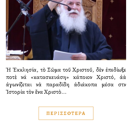
Ἡ Ἐκκλησία, τὸ Σῶμα τοῦ Χριστοῦ, δὲν ἐπεδίωξε
ποτὲ νά «κατασκευάση» κάποιον Χριστό, ἀλλὰ
ἀγωνίζεται νὰ παραδίδη ἀδιάκοπα μέσα στὴν
Ἱστορία τὸν ἕνα Χριστὸ...
ΠΕΡΙΣΣΟΤΕΡΑ