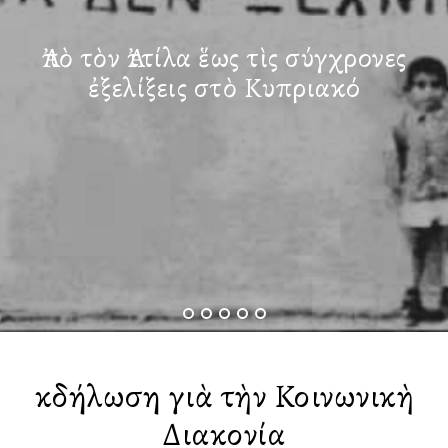
Ἀπὸ τὸν Ἀττίλα ἕως τὶς σύγχρονες
ἐξελίξεις στὸ Κυπριακό
Ἐκδήλωση γιὰ τὴν Κοινωνικὴ
Διακονία