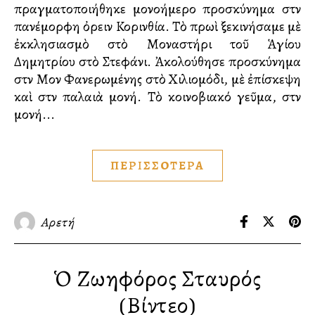
πραγματοποιήθηκε μονοήμερο προσκύνημα στὴν
πανέμορφη ὀρεινὴ Κορινθία. Τὸ πρωὶ ξεκινήσαμε μὲ
ἐκκλησιασμὸ στὸ Μοναστήρι τοῦ Ἁγίου
Δημητρίου στὸ Στεφάνι. Ἀκολούθησε προσκύνημα
στὴν Μονὴ Φανερωμένης στὸ Χιλιομόδι, μὲ ἐπίσκεψη
καὶ στὴν παλαιὰ μονή. Τὸ κοινοβιακό γεῦμα, στὴν
μονή...
ΠΕΡΙΣΣΟΤΕΡΑ
Αρετή
Ὁ Ζωηφόρος Σταυρός
(Βίντεο)