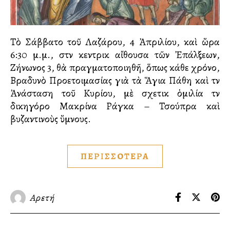
Τὸ Σάββατο τοῦ Λαζάρου, 4 Ἀπριλίου, καὶ ὥρα
6:30 μ.μ., στὴν κεντρικὴ αἴθουσα τῶν Ἐπάλξεων,
Ζήνωνος 3, θὰ πραγματοποιηθῆ, ὅπως κάθε χρόνο,
Βραδυνὸ Προετοιμασίας γιὰ τὰ Ἅγια Πάθη καὶ τὴν
Ἀνάσταση τοῦ Κυρίου, μὲ σχετικὴ ὁμιλία τὴν
δικηγόρο Μακρίνα Ράγκα – Τσούπρα καὶ
βυζαντινοὺς ὕμνους.
ΠΕΡΙΣΣΟΤΕΡΑ
Αρετή