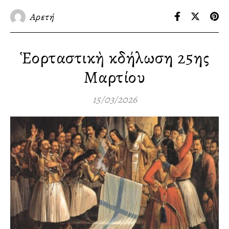
Αρετή
Ἑορταστικὴ Ἐκδήλωση 25ης
Μαρτίου
15/03/2026