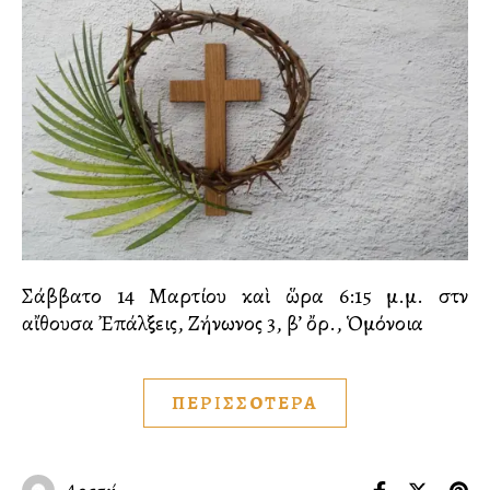
Σάββατο 14 Μαρτίου καὶ ὥρα 6:15 μ.μ. στὴν
αἴθουσα Ἐπάλξεις, Ζήνωνος 3, β’ ὄρ., Ὁμόνοια
ΠΕΡΙΣΣΟΤΕΡΑ