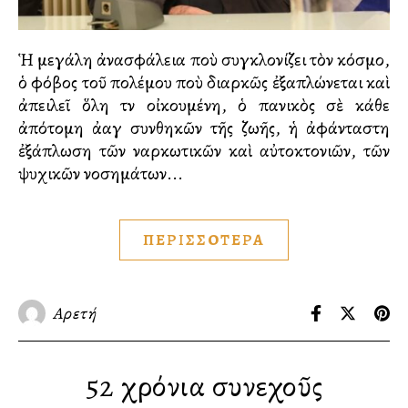
Ἡ μεγάλη ἀνασφάλεια ποὺ συγκλονίζει τὸν κόσμο,
ὁ φόβος τοῦ πολέμου ποὺ διαρκῶς ἐξαπλώνεται καὶ
ἀπειλεῖ ὅλη τὴν οἰκουμένη, ὁ πανικὸς σὲ κάθε
ἀπότομη ἀλλαγὴ συνθηκῶν τῆς ζωῆς, ἡ ἀφάνταστη
ἐξάπλωση τῶν ναρκωτικῶν καὶ αὐτοκτονιῶν, τῶν
ψυχικῶν νοσημάτων...
ΠΕΡΙΣΣΟΤΕΡΑ
Αρετή
52 χρόνια συνεχοῦς