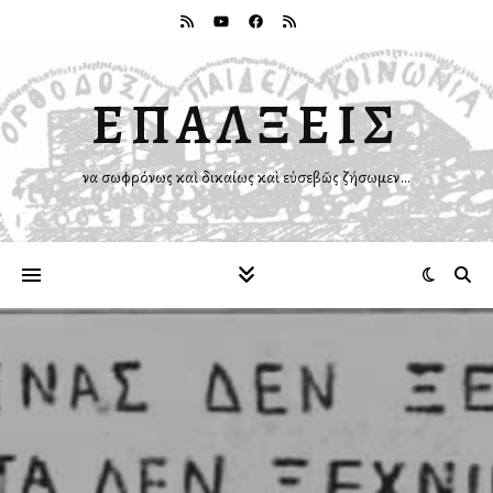
ΕΠΑΛΞΕΙΣ
Ἵνα σωφρόνως καὶ δικαίως καὶ εὐσεβῶς ζήσωμεν…