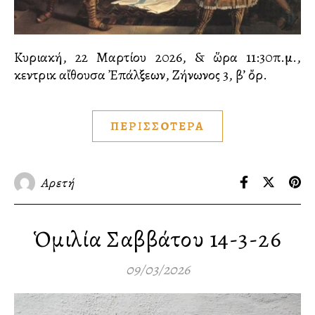
Κυριακή, 22 Μαρτίου 2026, & ὥρα 11:30π.μ.,
κεντρικὴ αἴθουσα Ἐπάλξεων, Ζήνωνος 3, β’ ὄρ.
ΠΕΡΙΣΣΟΤΕΡΑ
Αρετή
Ὁμιλία Σαββάτου 14-3-26
09/03/2026