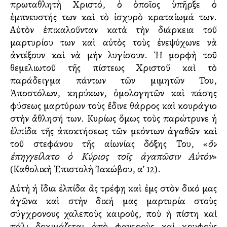
πρωταθλητὴ Χριστό, ὁ ὁποῖος ὑπῆρξε ὁ
ἐμπνευστής των καὶ τὸ ἰσχυρὸ κραταίωμά των.
Αὐτὸν ἐπικαλοῦνταν κατὰ τὴν διάρκεια τοῦ
μαρτυρίου των καὶ αὐτὸς τοὺς ἐνεψύχωνε νὰ
ἀντέξουν καὶ νὰ μὴν λυγίσουν. Ἡ μορφὴ τοῦ
θεμελιωτοῦ τῆς πίστεως Χριστοῦ καὶ τὸ
παράδειγμα πάντων τῶν μιμητῶν Του,
Ἀποστόλων, κηρύκων, ὁμολογητῶν καὶ πάσης
φύσεως μαρτύρων τοὺς ἔδινε θάρρος καὶ κουράγιο
στὴν ἄθλησή των. Κυρίως ὅμως τοὺς παρώτρυνε ἡ
ἐλπίδα τῆς ἀποκτήσεως τῶν μελλόντων ἀγαθῶν καὶ
τοῦ στεφάνου τῆς αἰωνίας δόξης Του, «
ὅν
ἐπηγγείλατο ὁ Κύριος τοῖς ἀγαπῶσιν Αὐτόν
»
(Καθολικὴ Ἐπιστολὴ Ἰακώβου, α’ 12).
Αὐτὴ ἡ ἴδια ἐλπίδα ἂς τρέφῃ καὶ ἐμᾶς στὸν δικό μας
ἀγῶνα καὶ στὴν δική μας μαρτυρία στοὺς
σύγχρονους χαλεποὺς καιρούς, ποὺ ἡ πίστη καὶ
πάλι δοκιμάζεται ἀπὸ φανεροὺς καὶ κρυφοὺς