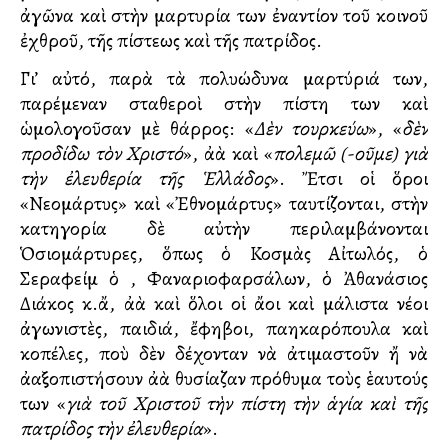
ἀγῶνα καὶ στὴν μαρτυρία των ἐναντίον τοῦ κοινοῦ
ἐχθροῦ, τῆς πίστεως καὶ τῆς πατρίδος.
Γι’ αὐτό, παρὰ τὰ πολυώδυνα μαρτύριά των,
παρέμεναν σταθεροὶ στὴν πίστη των καὶ
ὡμολογοῦσαν μὲ θάρρος: «
Δὲν τουρκεύω
», «
δὲν
προδίδω τὸν Χριστό
», ἀλλὰ καὶ «
πολεμῶ (-οῦμε)
γιὰ
τὴν ἐλευθερία τῆς Ἑλλάδος
». Ἔτσι οἱ ὅροι
«Νεομάρτυς» καὶ «Ἐθνομάρτυς» ταυτίζονται, στὴν
κατηγορία δὲ αὐτὴν περιλαμβάνονται
Ὁσιομάρτυρες, ὅπως ὁ Κοσμὰς Αἰτωλός, ὁ
Σεραφείμ ὁ , Φαναριοφαρσάλων, ὁ Ἀθανάσιος
Διάκος κ.ἄ, ἀλλὰ καὶ ὅλοι οἱ ἄλλοι καὶ μάλιστα νέοι
ἀγωνιστὲς, παιδιά, ἔφηβοι, παλληκαρόπουλα καὶ
κοπέλες, ποὺ δὲν δέχονταν νὰ ἀτιμαστοῦν ἤ νὰ
ἀλλαξοπιστήσουν ἀλλὰ θυσίαζαν πρόθυμα τοὺς ἑαυτούς
των «
γιὰ τοῦ Χριστοῦ τὴν πίστη τὴν ἁγία καὶ τῆς
πατρίδος τὴν ἐλευθερία
».