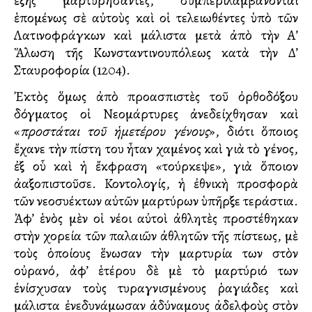
ἑξῆς μαρτυρήσαντες, συμπεριλαμβάνονται
ἑπομένως σὲ αὐτοὺς καὶ οἱ τελειωθέντες ὑπὸ τῶν
Λατινοφράγκων καὶ μάλιστα μετὰ ἀπὸ τὴν Α’
Ἅλωση τῆς Κωνσταντινουπόλεως κατὰ τὴν Δ’
Σταυροφορία (1204).
Ἐκτὸς ὅμως ἀπὸ προασπιστὲς τοῦ ὀρθοδόξου
δόγματος οἱ Νεομάρτυρες ἀνεδείχθησαν καὶ
«
προστάται τοῦ ἡμετέρου γένους
», διότι ὅποιος
ἔχανε τὴν πίστη του ἦταν χαμένος καὶ γιὰ τὸ γένος,
ἐξ οὗ καὶ ἡ ἔκφραση «τούρκεψε», γιὰ ὅποιον
ἀλλαξοπιστοῦσε. Κοντολογίς, ἡ ἐθνικὴ προσφορὰ
τῶν νεοσυλλέκτων αὐτῶν μαρτύρων ὑπῆρξε τεράστια.
Ἀφ’ ἑνὸς μὲν οἱ νέοι αὐτοὶ ἀθλητὲς προστέθηκαν
στὴν χορεία τῶν παλαιῶν ἀθλητῶν τῆς πίστεως, μὲ
τοὺς ὁποίους ἕνωσαν τὴν μαρτυρία των στὸν
οὐρανό, ἀφ’ ἑτέρου δὲ μὲ τὸ μαρτύριό των
ἐνίσχυσαν τοὺς τυραγνισμένους ῥαγιάδες καὶ
μάλιστα ἐνεδυνάμωσαν ἀδύναμους ἀδελφοὺς στὸν