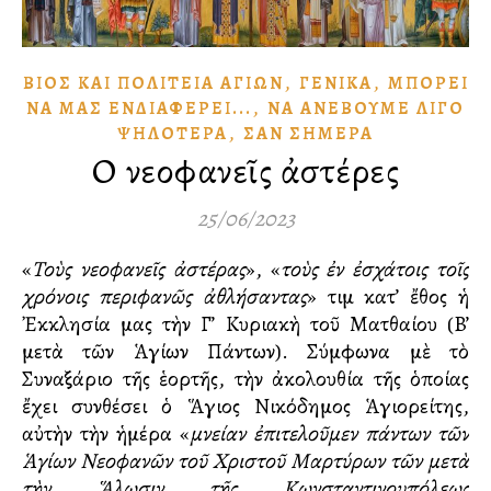
,
,
ΒΊΟΣ ΚΑῚ ΠΟΛΙΤΕΊΑ ἉΓΊΩΝ
ΓΕΝΙΚΆ
ΜΠΟΡΕΙ͂
,
ΝᾺ ΜΑ͂Σ ἘΝΔΙΑΦΈΡΕΙ...
ΝᾺ ἈΝΕΒΟΥ͂ΜΕ ΛΊΓΟ
,
ΨΗΛΌΤΕΡΑ
ΣᾺΝ ΣΉΜΕΡΑ
Οἱ νεοφανεῖς ἀστέρες
25/06/2023
«
Τοὺς νεοφανεῖς ἀστέρας
», «
τοὺς ἐν ἐσχάτοις τοῖς
χρόνοις περιφανῶς ἀθλήσαντας
» τιμᾶ κατ’ ἔθος ἡ
Ἐκκλησία μας τὴν Γ’ Κυριακὴ τοῦ Ματθαίου (B’
μετὰ τῶν Ἁγίων Πάντων). Σύμφωνα μὲ τὸ
Συναξάριο τῆς ἑορτῆς, τὴν ἀκολουθία τῆς ὁποίας
ἔχει συνθέσει ὁ Ἅγιος Νικόδημος Ἁγιορείτης,
αὐτὴν τὴν ἡμέρα «
μνείαν ἐπιτελοῦμεν πάντων τῶν
Ἁγίων Νεοφανῶν τοῦ Χριστοῦ Μαρτύρων τῶν μετὰ
τὴν Ἅλωσιν τῆς Κωνσταντινουπόλεως