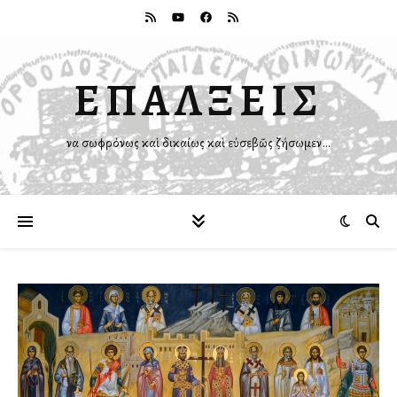
ΕΠΑΛΞΕΙΣ
Ἵνα σωφρόνως καὶ δικαίως καὶ εὐσεβῶς ζήσωμεν…