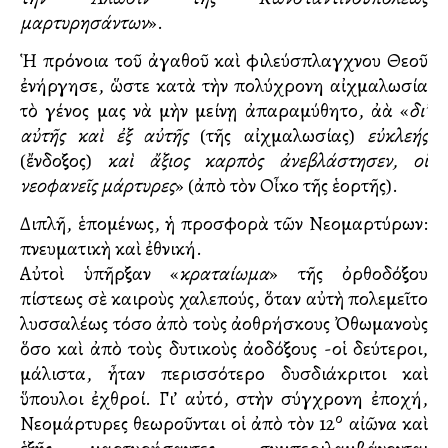
μαρτυρησάντων
».
Ἡ πρόνοια τοῦ ἀγαθοῦ καὶ φιλεύσπλαγχνου Θεοῦ
ἐνήργησε, ὥστε κατὰ τὴν πολύχρονη αἰχμαλωσία
τὸ γένος μας νὰ μὴν μείνῃ ἀπαραμύθητο, ἀλλὰ «
δι’
αὐτῆς καὶ ἐξ αὐτῆς
(τῆς αἰχμαλωσίας)
εὐκλεής
(ἔνδοξος)
καὶ ἄξιος καρπὸς ἀνεβλάστησεν, οἱ
νεοφανεῖς μάρτυρες
» (ἀπὸ τὸν Οἶκο τῆς ἑορτῆς).
Διπλῆ, ἑπομένως, ἡ προσφορὰ τῶν Νεομαρτύρων:
πνευματικὴ καὶ ἐθνική.
Αὐτοὶ ὑπῆρξαν «
κραταίωμα
» τῆς ὀρθοδόξου
πίστεως σὲ καιροὺς χαλεπούς, ὅταν αὐτὴ πολεμεῖτο
λυσσαλέως τόσο ἀπὸ τοὺς ἀλλοθρήσκους Ὀθωμανοὺς
ὅσο καὶ ἀπὸ τοὺς δυτικοὺς ἀλλοδόξους -οἱ δεύτεροι,
μάλιστα, ἦταν περισσότερο δυσδιάκριτοι καὶ
ὕπουλοι ἐχθροί. Γι’ αὐτό, στὴν σύγχρονη ἐποχή,
ο
Νεομάρτυρες θεωροῦνται οἱ ἀπὸ τὸν 12
αἰῶνα καὶ