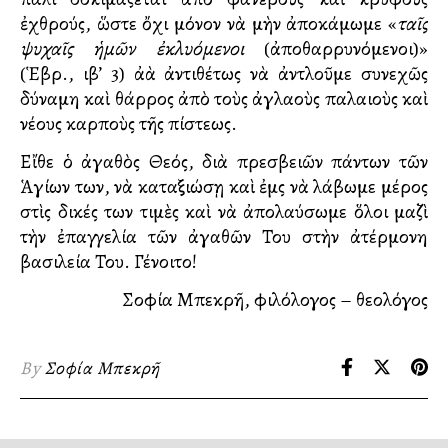
ἐχθρούς, ὥστε ὄχι μόνον νὰ μὴν ἀποκάμωμε «
ταῖς
ψυχαῖς ἡμῶν ἐκλυόμενοι
(ἀποθαρρυνόμενοι)»
(Ἑβρ., ιβ’ 3) ἀλλὰ ἀντιθέτως νὰ ἀντλοῦμε συνεχῶς
δύναμη καὶ θάρρος ἀπὸ τοὺς ἀγλαοὺς παλαιοὺς καὶ
νέους καρποὺς τῆς πίστεως.
Εἴθε ὁ ἀγαθὸς Θεός, διὰ πρεσβειῶν πάντων τῶν
Ἁγίων των, νὰ καταξιώσῃ καὶ ἐμᾶς νὰ λάβωμε μέρος
στὶς δικές των τιμὲς καὶ νὰ ἀπολαύσωμε ὅλοι μαζὶ
τὴν ἐπαγγελία τῶν ἀγαθῶν Του στὴν ἀτέρμονη
βασιλεία Του. Γένοιτο!
Σοφία Μπεκρῆ, φιλόλογος – θεολόγος
By
Σοφία Μπεκρῆ