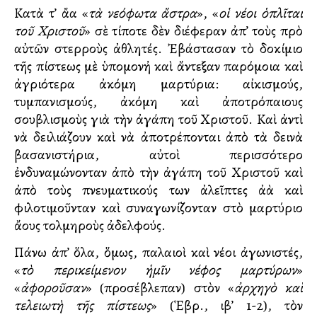
Κατὰ τ’ ἄλλα «
τὰ νεόφωτα ἄστρα
», «
οἱ νέοι ὁπλῖται
τοῦ Χριστοῦ
» σὲ τίποτε δὲν διέφεραν ἀπ’ τοὺς πρὸ
αὐτῶν στερροὺς ἀθλητές. Ἐβάστασαν τὸ δοκίμιο
τῆς πίστεως μὲ ὑπομονἠ καὶ ἄντεξαν παρόμοια καὶ
ἀγριότερα ἀκόμη μαρτύρια: αἰκισμούς,
τυμπανισμούς, ἀκόμη καὶ ἀποτρόπαιους
σουβλισμοὺς γιὰ τὴν ἀγάπη τοῦ Χριστοῦ. Καὶ ἀντὶ
νὰ δειλιάζουν καὶ νὰ ἀποτρέπονται ἀπὸ τὰ δεινὰ
βασανιστήρια, αὐτοὶ περισσότερο
ἐνδυναμώνονταν ἀπὸ τὴν ἀγάπη τοῦ Χριστοῦ καὶ
ἀπὸ τοὺς πνευματικούς των ἀλεῖπτες ἀλλὰ καὶ
φιλοτιμοῦνταν καὶ συναγωνίζονταν στὸ μαρτύριο
ἄλλους τολμηροὺς ἀδελφούς.
Πάνω ἀπ’ ὅλα, ὅμως, παλαιοὶ καὶ νέοι ἀγωνιστές,
«
τὸ περικείμενον ἡμῖν νέφος μαρτύρων
»
«
ἀφοροῦσαν
» (προσέβλεπαν) στὸν «
ἀρχηγὸ καὶ
τελειωτὴ τῆς πίστεως
» (Ἑβρ., ιβ’ 1-2), τὸν