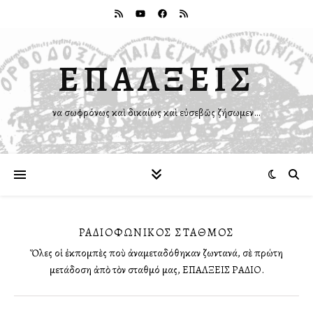
ΕΠΑΛΞΕΙΣ
Ἵνα σωφρόνως καὶ δικαίως καὶ εὐσεβῶς ζήσωμεν…
ΡΑΔΙΟΦΩΝΙΚῸΣ ΣΤΑΘΜΌΣ
Ὅλες οἱ ἐκπομπὲς ποὺ ἀναμεταδόθηκαν ζωντανά, σὲ πρώτη
μετάδοση ἀπὸ τὸν σταθμό μας, ΕΠΑΛΞΕΙΣ ΡΑΔΙΟ.