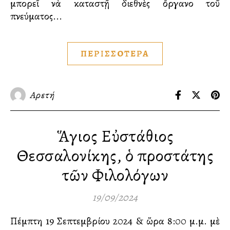
μπορεῖ νὰ καταστῇ διεθνὲς ὄργανο τοῦ
πνεύματος...
ΠΕΡΙΣΣΟΤΕΡΑ
Αρετή
Ἅγιος Εὐστάθιος
Θεσσαλονίκης, ὁ προστάτης
τῶν Φιλολόγων
19/09/2024
Πέμπτη 19 Σεπτεμβρίου 2024 & ὥρα 8:00 μ.μ. μὲ