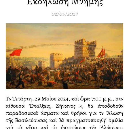
Ἐκδήλωση Μνήμης
02/05/2024
Τὴν Τετάρτη, 29 Μαΐου 2024, καὶ ὥρα 7:00 μ.μ., στὴν
αἴθουσα Ἐπάλξεις, Ζήνωνος 3, θὰ ἀποδοθοῦν
παραδοσιακὰ ἄσματα καὶ θρῆνοι γιὰ τὴν Ἅλωση
τῆς Βασιλεύουσας καὶ θὰ πραγματοποιηθῇ ὁμιλία
γιὰ τὰ αἴτια καὶ τὶς ἐπιπτώσεις τῆς Ἁλώσεως.