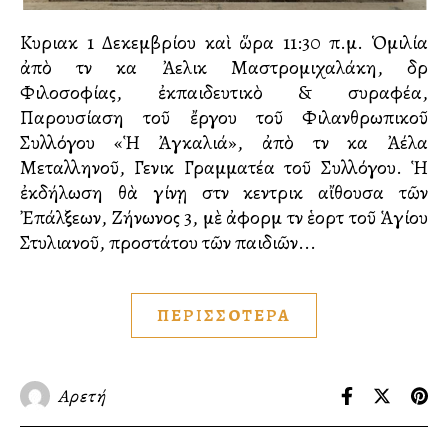
Κυριακὴ 1 Δεκεμβρίου καὶ ὥρα 11:30 π.μ. Ὁμιλία
ἀπὸ τὴν κα Ἀγγελικὴ Μαστρομιχαλάκη, δρ
Φιλοσοφίας, ἐκπαιδευτικὸ & συγγραφέα,
Παρουσίαση τοῦ ἔργου τοῦ Φιλανθρωπικοῦ
Συλλόγου «Ἡ Ἀγκαλιά», ἀπὸ τὴν κα Ἀγγέλα
Μεταλληνοῦ, Γενικὴ Γραμματέα τοῦ Συλλόγου. Ἡ
ἐκδήλωση θὰ γίνῃ στὴν κεντρικὴ αἴθουσα τῶν
Ἐπάλξεων, Ζήνωνος 3, μὲ ἀφορμὴ τὴν ἑορτὴ τοῦ Ἁγίου
Στυλιανοῦ, προστάτου τῶν παιδιῶν...
ΠΕΡΙΣΣΟΤΕΡΑ
Αρετή