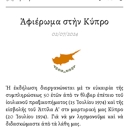
Ἀφιέρωμα στὴν Κύπρο
02/07/2024
Ἡ ἐκδήλωση διοργανώνεται μὲ τὴν εὐκαιρία τῆς
συμπληρώσεως 50 ἐτῶν ἀπὸ τὴν θλιβερὴ ἐπέτειο τοῦ
ἰουλιανοῦ πραξικοπήματος (15 Ἰουλίου 1974) καὶ τῆς
εἰσβολῆς τοῦ Ἀττίλα Α’ στὴν μαρτυρική μας Κύπρο
(20 Ἰουλίου 1974). Γιὰ νὰ μὴν λησμονοῦμε καὶ νὰ
διδασκώμαστε ἀπὸ τὰ λάθη μας.