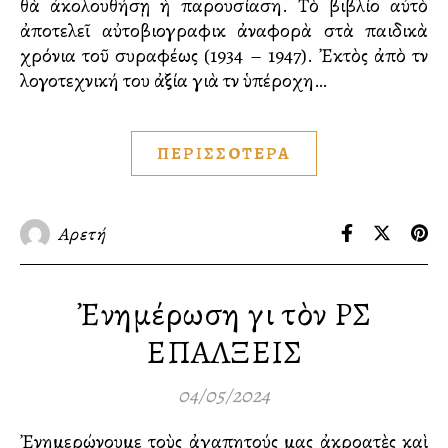
θὰ ἀκολουθήσῃ ἡ παρουσίαση. Τὸ βιβλίο αὐτὸ
ἀποτελεῖ αὐτοβιογραφικὴ ἀναφορὰ στὰ παιδικὰ
χρόνια τοῦ συγγραφέως (1934 – 1947). Ἐκτὸς ἀπὸ τὴν
λογοτεχνική του ἀξία γιὰ τὴν ὑπέροχη…
ΠΕΡΙΣΣΟΤΕΡΑ
Αρετή
Ἐνημέρωση γιὰ τὸν ΡΣ
ΕΠΑΛΞΕΙΣ
04/05/2024
Ἐνημερώνουμε τοὺς ἀγαπητούς μας ἀκροατὲς καὶ