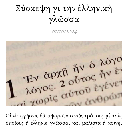
Σύσκεψη γιὰ τὴν ἑλληνικὴ
γλῶσσα
01/10/2024
Οἱ εἰσηγήσεις θὰ ἀφοροῦν στοὺς τρόπους μὲ τοὺς
ὁποίους ἡ ἑλληνικὴ γλῶσσα, καὶ μάλιστα ἡ κοινή,