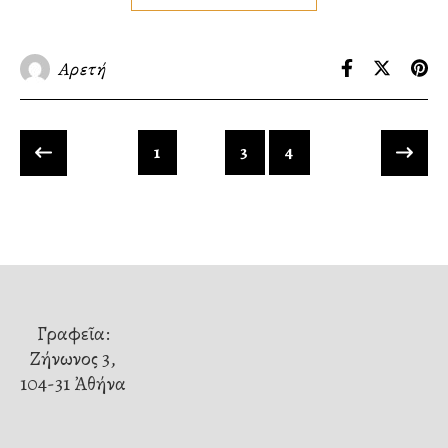
Αρετή
1
2
3
4
Γραφεῖα:
Ζήνωνος 3,
104-31 Ἀθήνα