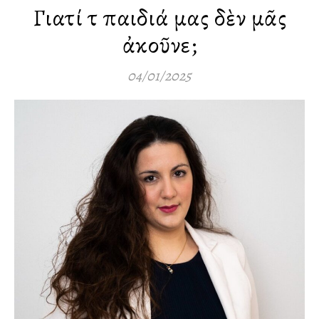
Γιατί τὰ παιδιά μας δὲν μᾶς
ἀκοῦνε;
04/01/2025