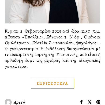
Κυριακὴ 2 Φεβρουαρίου 2025 καὶ ὥρα 11:30 π.μ.
Αἴθουσα «Ἐπάλξεις», Ζήνωνος 3, β’ ὄρ., Ὁμόνοια
Ὁμιλήτρια: κ. Εὐαγγελία Ζιωτοπούλου, ψυχολόγος –
ψυχοθεραπεύτρια Ἡ ἐκδήλωση διοργανώνεται μὲ
τὴν εὐκαιρία τῆς ἑορτῆς τῆς Ὑπαπαντῆς, ποὺ εἶναι ἡ
ὀρθόδοξη ἑορτὴ τῆς μητέρας καὶ τῆς οἰκογενείας
γενικώτερα.
ΠΕΡΙΣΣΟΤΕΡΑ
Αρετή