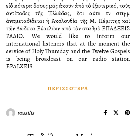
εἰδικότερα ὅσους μᾶς ἀκοῦν ἀπὸ τὸ ἐξωτερικό, τοὺς
ἀντίποδες τῆς Ἑλλάδας, ὅτι αὐτὴν τὴν στιγμὴ
ἀναμεταδίδεται ἡ Ἀκολουθία τῆς Μ. Πέμπτης καὶ
τῶν Δώδεκα Εὐαγγελίων απὸ τὸν σταθμὸ ΕΠΑΛΞΕΙΣ
ΡΑΔΙΟ. We would like to inform our
international listeners that at the moment the
service of Holy Thursday and the Twelve Gospels
is being broadcast on our radio station
EPALXEIS.
ΠΕΡΙΣΣΟΤΕΡΑ
vassilis