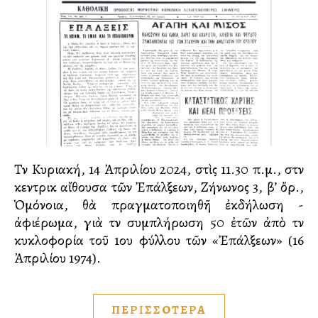
Τὴν Κυριακή, 14 Ἀπριλίου 2024, στὶς 11.30 π.μ., στὴν
κεντρικὴ αἴθουσα τῶν Ἐπάλξεων, Ζήνωνος 3, β’ ὄρ.,
Ὁμόνοια, θὰ πραγματοποιηθῆ ἐκδήλωση -
ἀφιέρωμα, γιὰ τὴν συμπλήρωση 50 ἐτῶν ἀπὸ τὴν
κυκλοφορία τοῦ 1ου φύλλου τῶν «Ἐπάλξεων» (16
Ἀπριλίου 1974).
ΠΕΡΙΣΣΟΤΕΡΑ