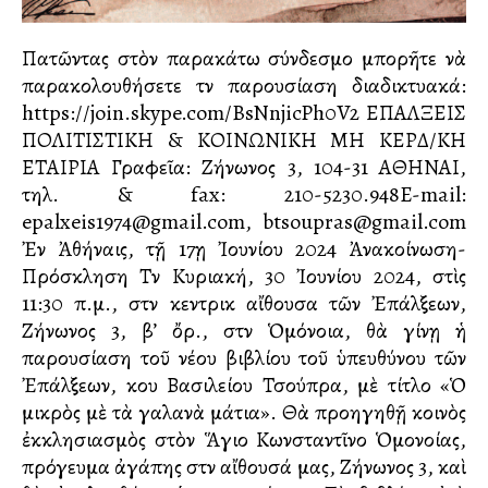
Πατῶντας στὸν παρακάτω σύνδεσμο μπορῆτε νὰ
παρακολουθήσετε τὴν παρουσίαση διαδικτυακά:
https://join.skype.com/BsNnjicPh0V2 ΕΠΑΛΞΕΙΣ
ΠΟΛΙΤΙΣΤΙΚΗ & ΚΟΙΝΩΝΙΚΗ ΜΗ ΚΕΡΔ/ΚΗ
ΕΤΑΙΡΙΑ Γραφεῖα: Ζήνωνος 3, 104-31 ΑΘΗΝΑΙ,
τηλ. & fax: 210-5230.948E-mail:
epalxeis1974@gmail.com, btsoupras@gmail.com
Ἐν Ἀθήναις, τῇ 17ῃ Ἰουνίου 2024 Ἀνακοίνωση-
Πρόσκληση Τὴν Κυριακή, 30 Ἰουνίου 2024, στὶς
11:30 π.μ., στὴν κεντρικὴ αἴθουσα τῶν Ἐπάλξεων,
Ζήνωνος 3, β’ ὄρ., στὴν Ὁμόνοια, θὰ γίνῃ ἡ
παρουσίαση τοῦ νέου βιβλίου τοῦ ὑπευθύνου τῶν
Ἐπάλξεων, κου Βασιλείου Τσούπρα, μὲ τίτλο «Ὁ
μικρὸς μὲ τὰ γαλανὰ μάτια». Θὰ προηγηθῇ κοινὸς
ἐκκλησιασμὸς στὸν Ἅγιο Κωνσταντῖνο Ὁμονοίας,
πρόγευμα ἀγάπης στὴν αἴθουσά μας, Ζήνωνος 3, καὶ