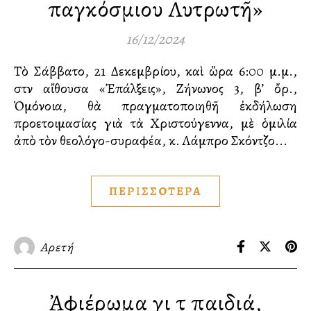
παγκόσμιου Λυτρωτῆ»
16/12/2024
Τὸ Σάββατο, 21 Δεκεμβρίου, καὶ ὥρα 6:00 μ.μ.,
στὴν αἴθουσα «Ἐπάλξεις», Ζήνωνος 3, β’ ὄρ.,
Ὁμόνοια, θὰ πραγματοποιηθῆ ἐκδήλωση
προετοιμασίας γιὰ τὰ Χριστούγεννα, μὲ ὁμιλία
ἀπὸ τὸν θεολόγο-συγγραφέα, κ. Λάμπρο Σκόντζο...
ΠΕΡΙΣΣΟΤΕΡΑ
Αρετή
Ἀφιέρωμα γιὰ τὰ παιδιά,