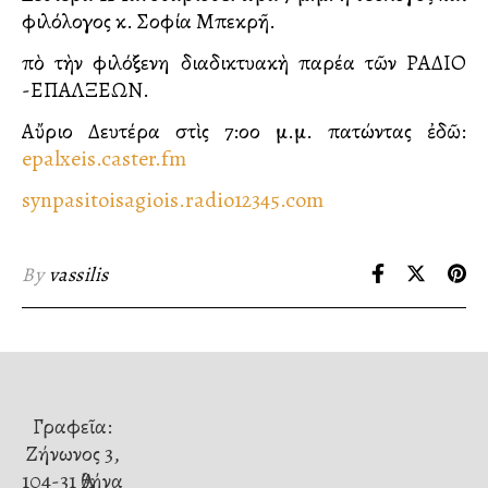
φιλόλογος κ. Σοφία Μπεκρῆ.
Ἀπὸ τὴν φιλόξενη διαδικτυακὴ παρέα τῶν ΡΑΔΙΟ
-ΕΠΑΛΞΕΩΝ.
Αὔριο Δευτέρα στὶς 7:οο μ.μ. πατώντας ἐδῶ:
epalxeis.caster.fm
synpasitoisagiois.radio12345.com
By
vassilis
Γραφεῖα:
Ζήνωνος 3,
104-31 Ἀθήνα