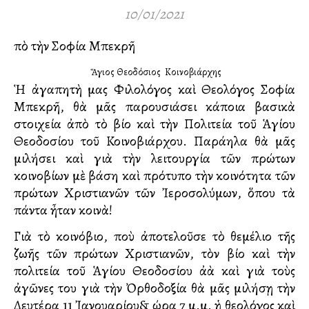
10/01/2021
Ἀπὸ τὴν Σοφία Μπεκρῆ
ὁ Ἅγιος Θεοδόσιος ὁ Κοινοβιάρχης
Ἡ ἀγαπητὴ μας Φιλολόγος καὶ Θεολόγος Σοφία
Μπεκρῆ, θὰ μᾶς παρουσιάσει κάποια βασικὰ
στοιχεία ἀπὸ τὸ βίο καὶ τὴν Πολιτεία τοῦ Ἁγίου
Θεοδοσίου τοῦ Κοινοβιάρχου. Παράλληλα θὰ μᾶς
μιλήσει καὶ γιὰ τὴν λειτουργία τῶν πρώτων
κοινοβίων μὲ βάση καὶ πρότυπο τὴν κοινότητα τῶν
πρώτων Χριστιανῶν τῶν Ἰεροσολύμων, ὅπου τὰ
πάντα ἦταν κοινὰ!
Γιὰ τὸ κοινόβιο, ποὺ ἀποτελοῦσε τὸ θεμέλιο τῆς
ζωῆς τῶν πρώτων Χριστιανῶν, τὸν βίο καὶ τὴν
πολιτεία τοῦ Ἁγίου Θεοδοσίου ἀλλὰ καὶ γιὰ τοὺς
ἀγῶνες του γιὰ τὴν Ὀρθοδοξία θὰ μᾶς μιλήσῃ τὴν
Δευτέρα 11 Ἰανουαρίου& ώρα 7 μ.μ. ἡ θεολόγος καὶ