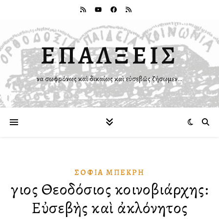
ΕΠΑΛΞΕΙΣ
Ἵνα σωφρόνως καὶ δικαίως καὶ εὐσεβῶς ζήσωμεν…
ΣΟΦΊΑ ΜΠΕΚΡΉ
Ἅγιος Θεοδόσιος κοινοβιάρχης:
Εὐσεβὴς καὶ ἀκλόνητος