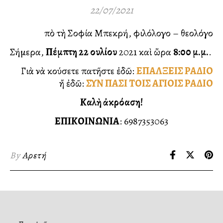
22/07/2021
ἀπὸ τὴ Σοφία Μπεκρή, φιλόλογο – θεολόγο
Σήμερα,
Πέμπτη 22 Ἰουλίου
2021 καὶ ὥρα
8:00 μ.μ.
.
Γιὰ νὰ ἀκούσετε πατῆστε ἐδῶ:
ΕΠΑΛΞΕΙΣ ΡΑΔΙΟ
ἤ ἐδῶ:
ΣΥΝ ΠΑΣΙ ΤΟΙΣ ΑΓΙΟΙΣ ΡΑΔΙΟ
Καλὴ ἀκρόαση!
ΕΠΙΚΟΙΝΩΝΙΑ
: 6987353063
By
Αρετή