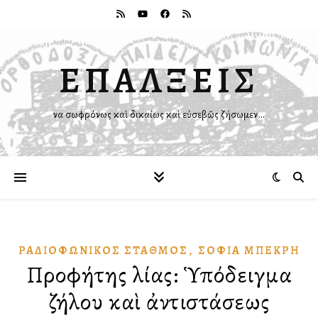
ΕΠΑΛΞΕΙΣ
Ἵνα σωφρόνως καὶ δικαίως καὶ εὐσεβῶς ζήσωμεν…
,
ΡΑΔΙΟΦΩΝΙΚῸΣ ΣΤΑΘΜΌΣ
ΣΟΦΊΑ ΜΠΕΚΡΉ
Προφήτης Ἠλίας: Ὑπόδειγμα
ζήλου καὶ ἀντιστάσεως