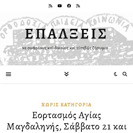
ΕΠΑΛΞΕΙΣ
Ἵνα σωφρόνως καὶ δικαίως καὶ εὐσεβῶς ζήσωμεν…
ΧΩΡΊΣ ΚΑΤΗΓΟΡΊΑ
Εορτασμός Αγίας
Μαγδαληνής, Σάββατο 21 και