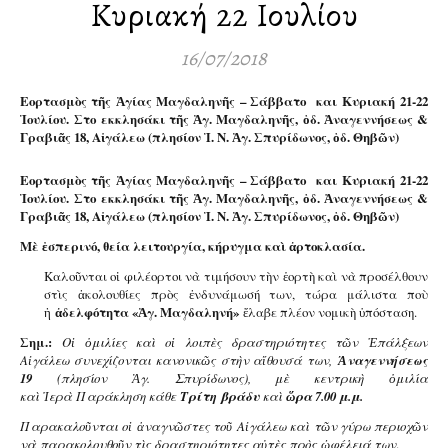
Κυριακή 22 Ιουλίου
16/07/2018
Eορτασμὸς τῆς Ἁγίας Μαγδαληνῆς – Σάββατο και Κυριακή
21-22
Ἰουλίου.
Στο εκκλησάκι τῆς Ἁγ. Μαγδαληνῆς, ὁδ. Ἀναγεννήσεως &
Γραβιᾶς 18, Αἰγάλεω (πλησίον Ἱ. Ν. Ἁγ. Σπυρίδωνος, ὁδ. Θηβῶν)
Eορτασμὸς τῆς Ἁγίας Μαγδαληνῆς – Σάββατο και Κυριακή
21-22
Ἰουλίου.
Στο εκκλησάκι τῆς Ἁγ. Μαγδαληνῆς, ὁδ. Ἀναγεννήσεως &
Γραβιᾶς 18, Αἰγάλεω (πλησίον Ἱ. Ν. Ἁγ. Σπυρίδωνος, ὁδ. Θηβῶν)
Μὲ ἑσπερινό, θεία λειτουργία, κήρυγμα καὶ ἀρτοκλασία.
Καλοῦνται οἱ φιλέορτοι νὰ τιμήσουν τὴν ἑορτὴ καὶ νὰ προσέλθουν
στὶς ἀκολουθίες πρὸς ἐνδυνάμωσή των, τώρα μάλιστα ποὺ
ἡ
ἀδελφότητα «Ἁγ. Μαγδαληνή»
ἔλαβε πλέον νομικὴ ὑπόσταση.
Σημ.:
Ο
ἱ
ὁ
μιλίες κα
ὶ
ο
ἱ
λοιπ
ὲ
ς δραστηριότητες τ
ῶ
ν
Ἐ
πάλξεων
Α
ἰ
γάλεω συνεχίζονται κανονικ
ῶ
ς στ
ὴ
ν α
ἴ
θουσά των,
Ἀ
ναγεννήσεως
19
(πλησίον
Ἁ
γ. Σπυρίδωνος), μ
ὲ
κεντρικ
ὴ
ὁ
μιλία
κα
ὶ
Ἱ
ερ
ὰ
Παράκληση κάθε
Τρίτη
βράδυ
κα
ὶ
ὥ
ρα 7.00 μ.μ.
Παρακαλο
ῦ
νται ο
ἱ
ἀ
ναγν
ῶ
στες το
ῦ
Α
ἰ
γάλεω κα
ὶ
τ
ῶ
ν γύρω περιοχ
ῶ
ν
ν
ὰ
παρακολουθο
ῦ
ν τ
ὶ
ς δραστηριότητες α
ὐ
τ
ὲ
ς πρ
ὸ
ς
ὠ
φέλειά των
.