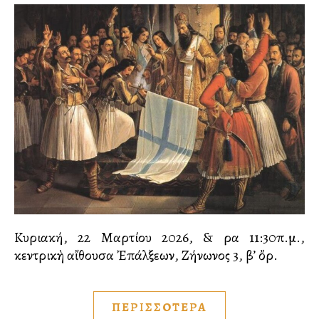
Κυριακή, 22 Μαρτίου 2026, & ὥρα 11:30π.μ.,
κεντρικὴ αἴθουσα Ἐπάλξεων, Ζήνωνος 3, β’ ὄρ.
ΠΕΡΙΣΣΟΤΕΡΑ