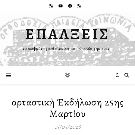
ΕΠΑΛΞΕΙΣ
Ἵνα σωφρόνως καὶ δικαίως καὶ εὐσεβῶς ζήσωμεν…
Ἑορταστικὴ Ἐκδήλωση 25ης
Μαρτίου
15/03/2026