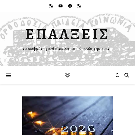
ΕΠΑΛΞΕΙΣ
Ἵνα σωφρόνως καὶ δικαίως καὶ εὐσεβῶς ζήσωμεν…