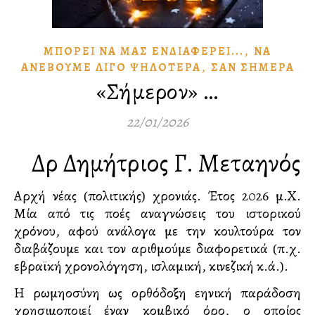
,
ΜΠΟΡΕΙ͂ ΝᾺ ΜΑ͂Σ ἘΝΔΙΑΦΈΡΕΙ...
ΝᾺ
,
ἈΝΕΒΟΥ͂ΜΕ ΛΊΓΟ ΨΗΛΌΤΕΡΑ
ΣᾺΝ ΣΉΜΕΡΑ
«Σήμερον» …
22/01/2026
Δρ Δημήτριος Γ. Μεταλληνός
Αρχή νέας (πολιτικής) χρονιάς. Έτος 2026 μ.Χ.
Μία από τις πολλές αναγνώσεις του ιστορικού
χρόνου, αφού ανάλογα με την κουλτούρα τον
διαβάζουμε και τον αριθμούμε διαφορετικά (π.χ.
εβραϊκή χρονολόγηση, ισλαμική, κινεζική κ.ά.).
Η ρωμηοσύνη ως ορθόδοξη ελληνική παράδοση
χρησιμοποιεί έναν κομβικό όρο, ο οποίος