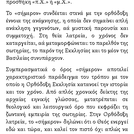
προσθήκη «π.Χ.» ή «μ.Χ.».
Το «σήμερον» συνδέεται στενά με την ορθόδοξη
έννοια της ανάμνησης, η οποία δεν σημαίνει απλή
ανάκληση γεγονότων, αλλά μυστική παρουσία και
συμμετοχή. Στη θεία λατρεία, ο χρόνος δεν
καταργείται, αλλά μεταμορφώνεται: το παρελθόν της
σωτηρίας, το παρόν της Εκκλησίας και το μέλλον της
Βασιλείας συνυπάρχουν.
Συμπερασματικά ο όρος «σήμερον» αποτελεί
χαρακτηριστικό παράδειγμα του τρόπου με τον
οποίο η Ορθόδοξη Εκκλησία κατανοεί την ιστορία
και τον χρόνο. Από απλός χρονικός δείκτης της
αρχαίας ελληνικής γλώσσας, μετατρέπεται σε
θεολογικό και λειτουργικό όρο που εκφράζει τη
ζωντανή εμπειρία της σωτηρίας. Στην Ορθόδοξη
λατρεία, το «σήμερον» δηλώνει ότι ο Θεός ενεργεί
εδώ και τώρα, και καλεί τον πιστό όχι απλώς να