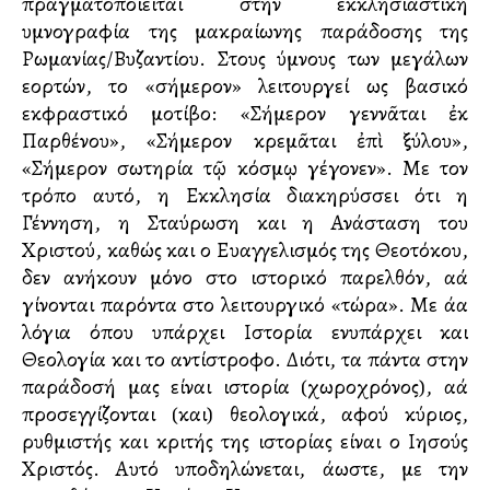
πραγματοποιείται στην εκκλησιαστική
υμνογραφία της μακραίωνης παράδοσης της
Ρωμανίας/Βυζαντίου. Στους ύμνους των μεγάλων
εορτών, το «σήμερον» λειτουργεί ως βασικό
εκφραστικό μοτίβο: «Σήμερον γεννᾶται ἐκ
Παρθένου», «Σήμερον κρεμᾶται ἐπὶ ξύλου»,
«Σήμερον σωτηρία τῷ κόσμῳ γέγονεν». Με τον
τρόπο αυτό, η Εκκλησία διακηρύσσει ότι η
Γέννηση, η Σταύρωση και η Ανάσταση του
Χριστού, καθώς και ο Ευαγγελισμός της Θεοτόκου,
δεν ανήκουν μόνο στο ιστορικό παρελθόν, αλλά
γίνονται παρόντα στο λειτουργικό «τώρα». Με άλλα
λόγια όπου υπάρχει Ιστορία ενυπάρχει και
Θεολογία και το αντίστροφο. Διότι, τα πάντα στην
παράδοσή μας είναι ιστορία (χωροχρόνος), αλλά
προσεγγίζονται (και) θεολογικά, αφού κύριος,
ρυθμιστής και κριτής της ιστορίας είναι ο Ιησούς
Χριστός. Αυτό υποδηλώνεται, άλλωστε, με την