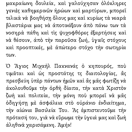
μακραίωνη δουλεία, καὶ γαλούχησαν ὁλόκληρες
γενιὲς καθημερινῶν ἡρώων καὶ μαρτύρων, μπορεῖ
τελικὰ νὰ βοηθήσῃ ὅλους μας καὶ κυρίως τὰ νεαρὰ
βλαστάρια μας νὰ ἀποτινάξουν ἀπὸ πάνω των τὰ
νοσηρὰ πάθη καὶ τὶς ψυχοφθόρες ἐξαρτήσεις καὶ
νὰ θέσουν, ἀπὸ τὴν παροῦσα ζωή, ὑγιεῖς στόχους
καὶ προοπτικές, μὲ ἀπώτερο στόχο τὴν σωτηρία
των.
Ὁ Ἅγιος Μιχαὴλ Πακνανάς ὁ κηπουρός, ποὺ
τιμᾶται καὶ ὡς προστάτης τῆς διαιτολογίας, ἂς
πρεσβεύη ὑπὲρ πάντων ἡμῶν καὶ ἂς μᾶς φωτίζῃ νὰ
ἀκολουθοῦμε τὴν ὀρθὴ δίαιτα, τὴν κατὰ Χριστὸν
ζωὴ καὶ πολιτεία, τὴν μόνη ποὺ μπορεῖ νὰ μᾶς
ὁδηγήσῃ μὲ ἀσφάλεια στὸ οὐράνιο ἐνδιαίτημα,
τὴν αἰώνια Βασιλεία Του. Ἂς ἐμπιστευτοῦμε τὴν
πρότασή του, γιὰ νὰ εὕρωμε τὴν ὑγειά μας καὶ ζωὴ
ἀληθινὰ χαρισάμενη. Ἀμήν!