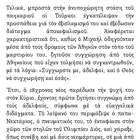
Τελικά, μπροστὰ στὴν ἀνυποχώρητη στάση τοῦ
παλληκαριοῦ οἱ Τοῦρκοι ἐγκατέλειψαν τὴν
προσπάθεια γιὰ τὸν ἐξισλαμισμό του καὶ ἐξέδωσαν
διάταγμα ἀποκεφαλισμοῦ. Ἀναφέρεται
χαρακτηριστικὰ ὅτι, καθὼς ὁ Μιχαὴλ ὁδηγοῦνταν
μέσα ἀπὸ τοὺς δρόμους τῶν Ἀθηνῶν στὸν τόπο τοῦ
μαρτυρίου του, ζητοῦσε συγχώρηση ἀπὸ τοὺς
Ἀθηναίους ποὺ εἶχαν τολμήσει νὰ συγκεντρωθοῦν,
μὲ τὰ λόγια: «Συγχωρῆστε με, ἀδελφοί, καὶ ὁ Θεὸς
νὰ συγχωρήσῃ καὶ ἐσᾶς».
Ἔτσι, ὁ 18χρονος νέος παρέδωσε τὴν ψυχή του
στὸν Κύριο, ἔχοντας πρῶτα ζητήσει συγγνώμη ἀπὸ
τοὺς ἀδελφούς, σύμφωνα μὲ τὰ εὐαγγελικὰ
διδάγματα. Τὸ λείψανό του περιμάζεψε ὁ παπα-
Νεκτάριος, ὁ πνευματικός του, τὸ ἐνταφίασε στὸν
χῶρο τῶν στηλῶν τοῦ Ὀλυμπίου Διός, καὶ χάραξε,
ὅπως συνέβη καὶ μὲ ἄλλους νεομάρτυρες, σὲ μιὰ ἀπὸ