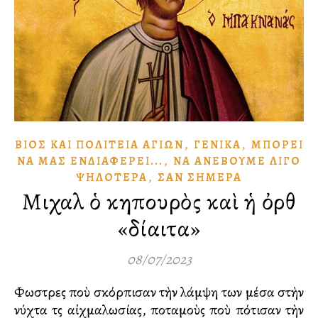
,
,
ΒΊΟΣ ΚΑῚ ΠΟΛΙΤΕΊΑ ἉΓΊΩΝ
ΓΕΝΙΚΆ
ΜΠΟΡΕΙ͂
,
ΝᾺ ΜΑ͂Σ ἘΝΔΙΑΦΈΡΕΙ...
ΝᾺ ἈΝΕΒΟΥ͂ΜΕ ΛΊΓΟ
,
ΨΗΛΌΤΕΡΑ
ΣᾺΝ ΣΉΜΕΡΑ
Μιχαὴλ ὁ κηπουρὸς καὶ ἡ ὀρθὴ
«δίαιτα»
08/07/2023
Φωστῆρες ποὺ σκόρπισαν τὴν λάμψη των μέσα στὴν
νύχτα τῆς αἰχμαλωσίας, ποταμοὺς ποὺ πότισαν τὴν