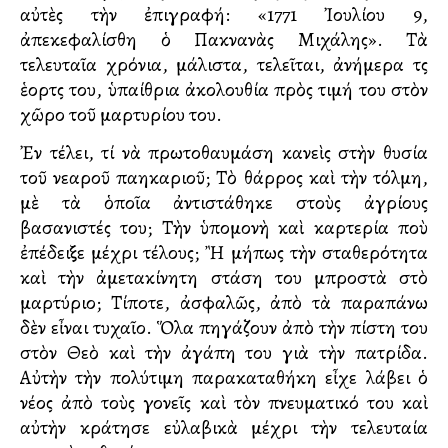
αὐτὲς τὴν ἐπιγραφή: «1771 Ἰουλίου 9,
ἀπεκεφαλίσθη ὁ Πακνανὰς Μιχάλης». Τὰ
τελευταῖα χρόνια, μάλιστα, τελεῖται, ἀνήμερα τῆς
ἑορτῆς του, ὑπαίθρια ἀκολουθία πρὸς τιμή του στὸν
χῶρο τοῦ μαρτυρίου του.
Ἐν τέλει, τί νὰ πρωτοθαυμάση κανεὶς στὴν θυσία
τοῦ νεαροῦ παλληκαριοῦ; Τὸ θάρρος καὶ τὴν τόλμη,
μὲ τὰ ὁποῖα ἀντιστάθηκε στοὺς ἀγρίους
βασανιστές του; Τὴν ὑπομονὴ καὶ καρτερία ποὺ
ἐπέδειξε μέχρι τέλους; Ἢ μήπως τὴν σταθερότητα
καὶ τὴν ἀμετακίνητη στάση του μπροστὰ στὸ
μαρτύριο; Τίποτε, ἀσφαλῶς, ἀπὸ τὰ παραπάνω
δὲν εἶναι τυχαῖο. Ὅλα πηγάζουν ἀπὸ τὴν πίστη του
στὸν Θεὸ καὶ τὴν ἀγάπη του γιὰ τὴν πατρίδα.
Αὐτὴν τὴν πολύτιμη παρακαταθήκη εἶχε λάβει ὁ
νέος ἀπὸ τοὺς γονεῖς καὶ τὸν πνευματικό του καὶ
αὐτὴν κράτησε εὐλαβικὰ μέχρι τὴν τελευταία