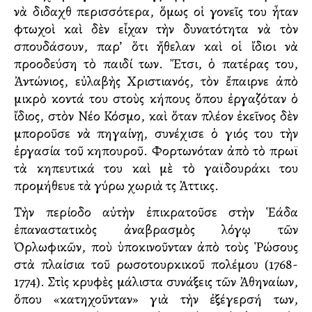
νὰ διδαχθῆ περισσότερα, ὅμως οἱ γονεῖς του ἦταν
φτωχοὶ καὶ δὲν εἶχαν τὴν δυνατότητα νὰ τὸν
σπουδάσουν, παρ’ ὅτι ἤθελαν καὶ οἱ ἴδιοι νὰ
προοδεύση τὸ παιδί των. Ἔτσι, ὁ πατέρας του,
Ἀντώνιος, εὐλαβὴς Χριστιανός, τὸν ἔπαιρνε ἀπὸ
μικρὸ κοντά του στοὺς κήπους ὅπου ἐργαζόταν ὁ
ἴδιος, στὸν Νέο Κόσμο, καὶ ὅταν πλέον ἐκεῖνος δὲν
μποροῦσε νὰ πηγαίνῃ, συνέχισε ὁ γιός του τὴν
ἐργασία τοῦ κηπουροῦ. Φορτωνόταν ἀπὸ τὸ πρωϊ
τὰ κηπευτικά του καὶ μὲ τὸ γαϊδουράκι του
προμήθευε τὰ γύρω χωριὰ τῆς Ἀττικῆς.
Τὴν περίοδο αὐτὴν ἐπικρατοῦσε στὴν Ἑλλάδα
ἐπαναστατικὸς ἀναβρασμὸς λόγῳ τῶν
Ὀρλωφικῶν, ποὺ ὑποκινοῦνταν ἀπὸ τοὺς Ῥώσους
στὰ πλαίσια τοῦ ρωσοτουρκικοῦ πολέμου (1768-
1774). Στὶς κρυφὲς μάλιστα συνάξεις τῶν Ἀθηναίων,
ὅπου «κατηχοῦνταν» γιὰ τὴν ἐξέγερσή των,