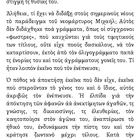
στιγμὴ τῆς θυσίας του.
Ἀλήθεια, τί ἔχει νὰ διδάξῃ στοὺς σημερινοὺς νέους
τὸ παράδειγμα τοῦ νεομάρτυρος Μιχαήλ; Αὐτὸς
δὲν διδάχθηκε πολλὰ γράμματα, ὅπως οἱ σύγχρονοι
«φωστῆρες», ποὺ καυχῶνται γιὰ τοὺς τιμητικούς
των τίτλους, οὔτε εἶχε πολλοὺς δασκάλους, νὰ τὸν
καταρτίσουν, ἐκτὸς ἀπὸ τὸν ὀλιγογράμματο παπὰ
τῆς ἐνορίας του καὶ τοὺς ἀγράμματους γονεῖς του. Τί
ἦταν λοιπόν ἐκεῖνο ποὺ τὸν ἐνέπνευσε;
Ὁ πόθος νὰ ἀποκτήσῃ ἐκεῖνα ποὺ δὲν εἶχε, ἐκεῖνα
ποὺ στεροῦνταν τὸ γένος του καὶ ὁ ἴδιος, αὐτὸς
ἀκριβῶς τὸν ἐνέπνευσε. Ἡ ἐλπίδα γιὰ τὴν
ἀπόκτηση τῶν ἀφανῶν ἀλλὰ ἀνεκτίμητων ἀγαθῶν, τῆς
γνώσης, τῆς δικαιοσύνης, τῆς ἐλευθερίας, τὸν
κινητοποίησε στὸν ἀγῶνα του, ἀναπτέρωσε τὸ
ἠθικό του, ἐνδυνάμωσε τὴν πίστη του καὶ τὸν
κράτησε ζωντανὸ μέχρι τέλους. Κατὰ τὴν