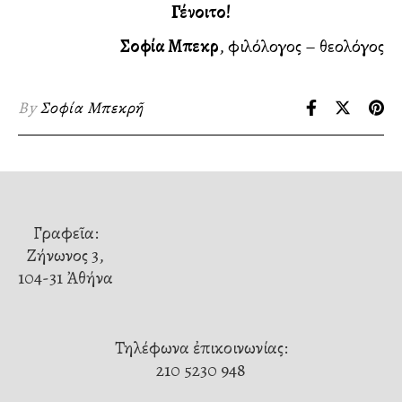
Γένοιτο!
Σοφία Μπεκρῆ
, φιλόλογος – θεολόγος
By
Σοφία Μπεκρῆ
Γραφεῖα:
Ζήνωνος 3,
104-31 Ἀθήνα
Τηλέφωνα ἐπικοινωνίας:
210 5230 948