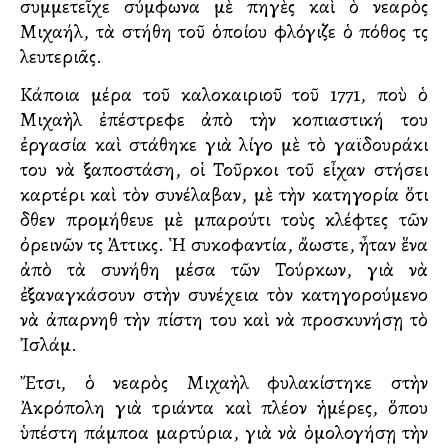
συμμετεῖχε σύμφωνα μὲ πηγὲς καὶ ὁ νεαρὸς
Μιχαήλ, τὰ στήθη τοῦ ὁποίου φλόγιζε ὁ πόθος τῆς
λευτεριᾶς.
Κάποια μέρα τοῦ καλοκαιριοῦ τοῦ 1771, ποὺ ὁ
Μιχαὴλ ἐπέστρεφε ἀπὸ τὴν κοπιαστική του
ἐργασία καὶ στάθηκε γιὰ λίγο μὲ τὸ γαϊδουράκι
του νὰ ξαποστάση, οἱ Τοῦρκοι τοῦ εἶχαν στήσει
καρτέρι καὶ τὸν συνέλαβαν, μὲ τὴν κατηγορία ὅτι
δῆθεν προμήθευε μὲ μπαρούτι τοὺς κλέφτες τῶν
ὀρεινῶν τῆς Ἀττικῆς. Ἡ συκοφαντία, ἄλλωστε, ἦταν ἕνα
ἀπὸ τὰ συνήθη μέσα τῶν Τούρκων, γιὰ νὰ
ἐξαναγκάσουν στὴν συνέχεια τὸν κατηγορούμενο
νὰ ἀπαρνηθῆ τὴν πίστη του καὶ νὰ προσκυνήσῃ τὸ
Ἰσλάμ.
Ἔτσι, ὁ νεαρὸς Μιχαὴλ φυλακίστηκε στὴν
Ἀκρόπολη γιὰ τριάντα καὶ πλέον ἡμέρες, ὅπου
ὑπέστη πάμπολλα μαρτύρια, γιὰ νὰ ὁμολογήσῃ τὴν