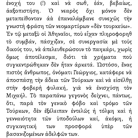
ἐνοχή του (!) καὶ νὰ σωθῆ, ἐάν, βεβαίως,
ἀλλαξοπιστήση. Ὁ νεαρὸς ὄχι μόνον δὲν
μεταπείθονταν ἀλλὰ ἐπαναλάμβανε συνεχῶς τὴν
γνωστὴ φράση τῶν νεομαρτύρων «δὲν τουρκεύω».
Ἐν τῷ μεταξὺ οἱ Ἀθηναῖοι, ποὺ εἶχαν πληροφορηθῆ
τὸ συμβάν, πάσχιζαν, σὲ συνεργασία μὲ τοὺς
δικούς του, νὰ ἀπελευθερώσουν τὸ παλληκάρι, χωρὶς
ὅμως ἀποτέλεσμα, διότι τὰ χρήματα ποὺ
συγκεντρώθηκαν δὲν ἦταν ἀρκετά. Ὡστόσο, ἕνας
πιστὸς ἄνθρωπος, ὀνόματι Γεώργιος, κατάφερε νὰ
ἀποσπάσῃ τὴν ἄδεια τῶν Τούρκων καὶ νὰ εἰσέλθῃ
στὴν φοβερὴ φυλακή, γιὰ νὰ ἐνισχύσῃ τὸν
Μιχαήλ. Τὸ παραπάνω γεγονὸς δείχνει, πάντως,
ὅτι, παρὰ τὸν γενικὸ φόβο καὶ τρόμο τῶν
Τούρκων, δὲν ἐξέλειπαν ἐντελῶς ἡ τόλμη καὶ ἡ
γενναιότητα τῶν ὑποδούλων καί, ἀκόμη, ἡ
συγκινητική των προσφορά ὑπὲρ τῶν
βασανιζομένων ἀδελφῶν των.