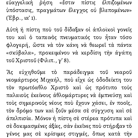
εὐαγγελικὴ ῥήση «ἔστιν πίστις ἐλπιζομένων
ὑπόστασις, πραγμάτων ἔλεγχος οὐ βλεπομένων»
(Ἑβρ., ια’ 1).
Αὐτὴ ἡ πίστη ποὺ τοῦ δίδαξαν οἱ ἁπλοϊκοὶ γονεῖς
του καὶ ὁ ταπεινὸς πνευματικός του ἦταν τόσο
φλογερή, ὥστε νὰ τὸν κάνη νὰ θεωρεῖ τὰ πάντα
«σκύβαλα», προκειμένου νὰ κερδίση τὴν ἀγάπη
τοῦ Χριστοῦ (Φιλιπ., γ’ 8).
Ἂς εὐχηθοῦμε τὸ παράδειγμα τοῦ νεαροῦ
νεομάρτυρος Μιχαήλ, ποὺ εἶχε ὡς ὁδοδείκτη του
τὸν πρωτόαθλο Χριστὸ καὶ ὡς πρότυπο τοὺς
παλαιοὺς ἐκείνους ἀθλομάρτυρες νὰ ἐμπνεύσῃ καὶ
τοὺς σημερινοὺς νέους ποὺ ἔχουν χάσει, ἐν πολλοῖς,
τὸν δρόμο των καὶ ζοῦν μέσα σὲ σύγχυση καὶ σὲ
ἀπελπισία. Μόνον ἡ πίστη σὲ στέρεα πρότυπα καὶ
σὲ δοκιμασμένες ἀξίες, σὰν ἐκεῖνες ποὺ στήριξαν τὸ
γένος μας σὲ κρίσιμες στιγμές, ὅπως κατὰ τὴν