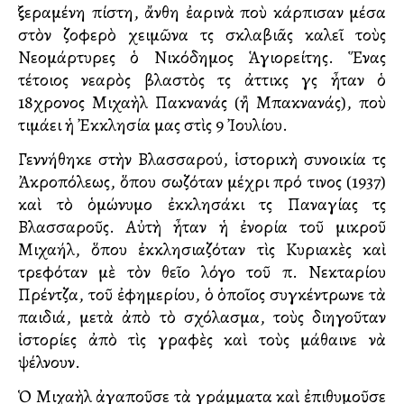
ξεραμένη πίστη, ἄνθη ἐαρινὰ ποὺ κάρπισαν μέσα
στὸν ζοφερὸ χειμῶνα τῆς σκλαβιᾶς καλεῖ τοὺς
Νεομάρτυρες ὁ Νικόδημος Ἁγιορείτης. Ἕνας
τέτοιος νεαρὸς βλαστὸς τῆς ἀττικῆς γῆς ἦταν ὁ
18χρονος Μιχαὴλ Πακνανάς (ἢ Μπακνανάς), ποὺ
τιμάει ἡ Ἐκκλησία μας στὶς 9 Ἰουλίου.
Γεννήθηκε στὴν Βλασσαρού, ἱστορικὴ συνοικία τῆς
Ἀκροπόλεως, ὅπου σωζόταν μέχρι πρό τινος (1937)
καὶ τὸ ὁμώνυμο ἐκκλησάκι τῆς Παναγίας τῆς
Βλασσαροῦς. Αὐτὴ ἦταν ἡ ἐνορία τοῦ μικροῦ
Μιχαήλ, ὅπου ἐκκλησιαζόταν τὶς Κυριακὲς καὶ
τρεφόταν μὲ τὸν θεῖο λόγο τοῦ π. Νεκταρίου
Πρέντζα, τοῦ ἐφημερίου, ὁ ὁποῖος συγκέντρωνε τὰ
παιδιά, μετὰ ἀπὸ τὸ σχόλασμα, τοὺς διηγοῦταν
ἱστορίες ἀπὸ τὶς γραφὲς καὶ τοὺς μάθαινε νὰ
ψέλνουν.
Ὁ Μιχαὴλ ἀγαποῦσε τὰ γράμματα καὶ ἐπιθυμοῦσε