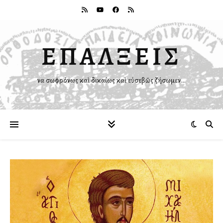
ΕΠΑΛΞΕΙΣ
Ἵνα σωφρόνως καὶ δικαίως καὶ εὐσεβῶς ζήσωμεν…