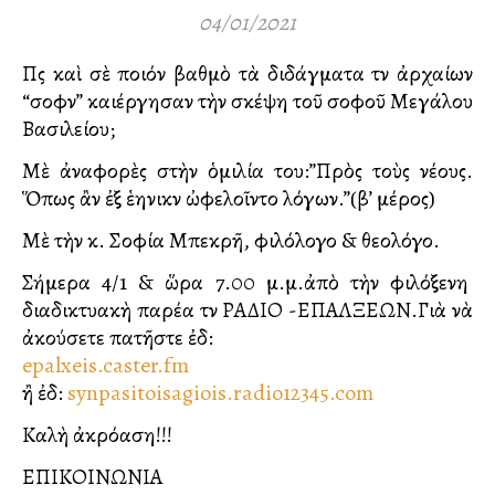
04/01/2021
Πῶς καὶ σὲ ποιόν βαθμὸ τὰ διδάγματα τῶν ἀρχαίων
“σοφῶν” καλλιέργησαν τὴν σκέψη τοῦ σοφοῦ Μεγάλου
Βασιλείου;
Μὲ ἀναφορὲς στὴν ὁμιλία του:”Πρὸς τοὺς νέους.
Ὅπως ἂν ἐξ ἑλληνικῶν ὠφελοῖντο λόγων.”(β’ μέρος)
Μὲ τὴν κ. Σοφία Μπεκρῆ, φιλόλογο & θεολόγο.
Σήμερα 4/1 & ὥρα 7.00 μ.μ.ἀπὸ τὴν φιλόξενη
διαδικτυακὴ παρέα τῶν ΡΑΔΙΟ -ΕΠΑΛΞΕΩΝ.Γιὰ νὰ
ἀκούσετε πατῆστε ἐδῶ:
epalxeis.caster.fm
ἢ ἐδῶ:
synpasitoisagiois.radio12345.com
Καλὴ ἀκρόαση!!!
ΕΠΙΚΟΙΝΩΝΙΑ