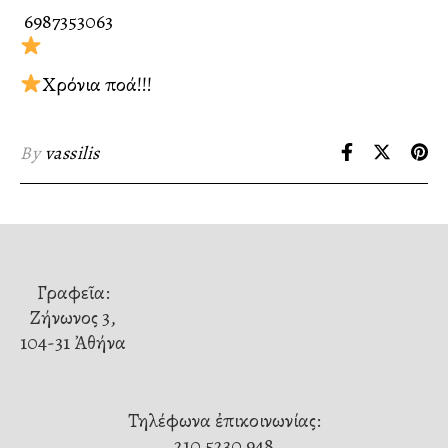
️ 6987353063
Χρόνια πολλά!!!
By
vassilis
Γραφεῖα:
Ζήνωνος 3,
104-31 Ἀθήνα
Τηλέφωνα ἐπικοινωνίας:
210 5230 948