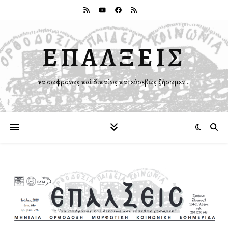
ΕΠΑΛΞΕΙΣ
Ἵνα σωφρόνως καὶ δικαίως καὶ εὐσεβῶς ζήσωμεν…