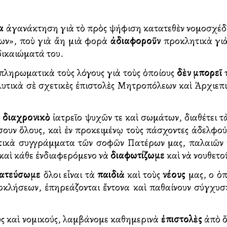
α
ἀγανάκτηση γιὰ τὸ πρὸς ψήφιση κατατεθὲν νομοσχέδ
ν», ποὺ γιὰ ἄλλη μιὰ φορὰ
ἀδιαφοροῦν
προκλητικὰ γιὰ
δικαιώματά του.
μπληρωματικὰ τοὺς λόγους γιὰ τοὺς ὁποίους
δὲν μπορεῖ
τ
λυτικὰ σὲ σχετικὲς ἐπιστολὲς Μητροπόλεων καὶ Ἀρχιεπι
ς
διαχρονικὸ
ἰατρεῖο ψυχῶν τε καὶ σωμάτων, διαθέτει 
ουν ὅλους, καὶ ἐν προκειμένῳ τοὺς πάσχοντες ἀδελφού
ετικὰ συγγράμματα τῶν σοφῶν Πατέρων μας, παλαιῶν κα
 καὶ κάθε ἐνδιαφερόμενο νὰ
διαφωτίζωμε
καὶ νὰ νουθετο
ατεύσωμε
ὅλοι εἶναι τὰ
παιδιὰ
καὶ τοὺς
νέους
μας, οἱ ὁ
κλήσεων, ἐπηρεάζονται ἔντονα καὶ παθαίνουν σύγχυ
ὺς καὶ νομικούς, λαμβάνομε καθημερινὰ
ἐπιστολὲς
ἀπὸ ὅ