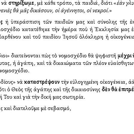
ν νὰ
στηρίξωμε
, μὲ κάθε τρόπο, τὰ παιδιά, διότι «
ἐὰν γλυ
νιὲς θὰ μᾶς δικάσουν, οἱ ἀγέννητοι, οἱ νεκροί
.»
ς
ἡ ὑπεράσπιση τῶν παιδιῶν μας καὶ σύνολης τῆς ἑλλ
μοσχέδιο κατατέθηκε τὴν ἡμέρα ποὺ ἡ Ἐκκλησία μας ἑ
αρθένου καὶ τοῦ παιδίου Ἰησοῦ ὁλόκληρη ἡ οἰκογένει
όδιοι» διατείνονται πὼς τὸ νομοσχέδιο θὰ ψηφιστῆ
μέχρι
ωτας, ἡ ἀγάπη, καὶ τὰ δικαιώματα τῶν πλέον εὐαίσθητω
 νομοσχέδιο.
οδίους» νὰ
καταστρέψουν
τὴν εὐλογημένη οἰκογένεια, ἀλλ
οι ὅτι ὁ Θεὸς τῆς ἀγάπης καὶ τῆς δικαιοσύνης
δὲν θὰ ἐπιτρ
 Του καὶ γιὰ τὴν δική μας σωτηρία.
ας καὶ διατελοῦμε μὲ σεβασμό,