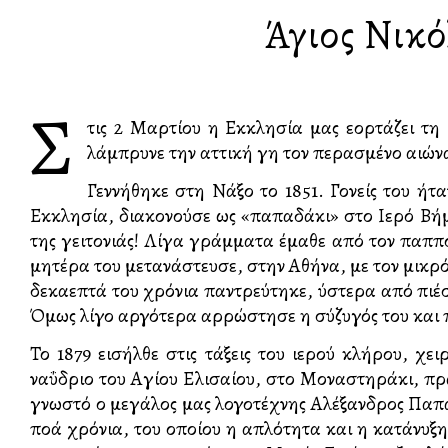
Άγιος Νικό
Σ
τις 2 Μαρτίου η Εκκλησία μας εορτάζει τη
λάμπρυνε την αττική γη τον περασμένο αιών
Γεννήθηκε στη Νάξο το 1851. Γονείς του ήτ
Εκκλησία, διακονούσε ως «παπαδάκι» στο Ιερό Βήμα.
της γειτονιάς! Λίγα γράμματα έμαθε από τον παππο
μητέρα του μετανάστευσε, στην Αθήνα, με τον μικρ
δεκαεπτά του χρόνια παντρεύτηκε, ύστερα από πιέσ
Όμως λίγο αργότερα αρρώστησε η σύζυγός του και 
Το 1879 εισήλθε στις τάξεις του ιερού κλήρου, 
ναΰδριο του Αγίου Ελισαίου, στο Μοναστηράκι, πραγ
γνωστό ο μεγάλος μας λογοτέχνης Αλέξανδρος Παπα
πολλά χρόνια, του οποίου η απλότητα και η κατάνυ