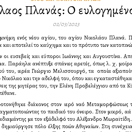
λαος Πλανάς: Ο ευλογημέν
02/03/2023
 μνήμη ενός νέου αγίου, του αγίου Νικολάου Πλανά. 
α και αποτελεί το καύχημα και το πρότυπο των κατοπι
αν οι ευσεβείς και εύποροι Ιωάννης και Αυγουστίνα. Α
 Παράλληλα ανέπτυξε σπάνιες αρετές, όπως λ. χ. μοίραζ
ύ του, ιερέα Γεώργιο Μελισσουργό, τα οποία αξιοποίη
ό Νικόλαο και την αδελφή του, όπου και εγκαταστάθηκα
εις της μητέρας του, την Ελένη Προβελέγγιου από τα Κύ
πέθανε.
χειροτονήθηκε διάκονος στον ιερό ναό Μεταμορφώσεως
ματοποιώντας το παιδικό του όνειρο. Στον μικρό, αλλά 
διαμάντης με τον εξάδελφό του Αλέξανδρο Μωραϊτίδη.
ξη δημιούργησε πόλο έλξης πολλών Αθηναίων. Στη συνέχ