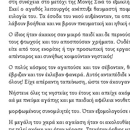
στη συνέχεια στο μετόχι της Μονής Σινά το εξωκλ
Εκεί ο αγαθός λειτουργός ανέπτυξε θαυμαστή ποι
ευλογία του. Τα έσοδα του ναού αυξάνονταν, τα ο
λάβουν βοήθεια και να βρουν πνευματική και ηθική 
Ο ίδιος ήταν άκακος σαν μικρό παιδί και δε περνού
τους φτωχούς και του αποσπούσαν χρήματα. Ουδέπο
είτε από τους ενορίτες ή την προσωπική τους εργα
απένταρος και συνήθως κοιμούνταν νηστικός!
Ο πολύς κόσμος τον αγαπούσε και τον σέβονταν, θ
έβριζαν και τον έκλεβαν φανερά. Αυτός ανταπέδιδε 
όλους! Είχε απέραντη ταπείνωση, ώστε τον άκουγαν
Νήστευε όλες τις νηστείες του έτους και απείχε ακ
αλλά με πνεύμα αγάπης και με παιδική αφέλεια νουθε
μορφωμένους συνομιλητές του. Όταν εξομολογούσε έκ
Η μεγάλη του χαρά και αγαλλίαση ήταν οι ακολουθίες 
τις τελεί ακόμη και όταν γέρασε. Στεκόταν όρθιος