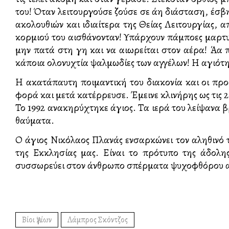
του! Όταν λειτουργούσε ζούσε σε άλλη διάσταση, έσ
ακολουθιών και ιδιαίτερα της Θείας Λειτουργίας, 
κορμιού του αισθάνονταν! Υπάρχουν πάμπολλες μαρτ
μην πατά στη γη και να αιωρείται στον αέρα! Άλλα 
κάποια ολονυχτία ψαλμωδίες των αγγέλων! Η αγιότ
Η ακατάπαυτη ποιμαντική του διακονία και οι προσ
φορά και μετά κατέρρευσε. Έμεινε κλινήρης ως τις
Το 1992 ανακηρύχτηκε άγιος. Τα ιερά του λείψανα βρ
θαύματα.
Ο άγιος Νικόλαος Πλανάς ενσαρκώνει τον αληθινό τ
της Εκκλησίας μας. Είναι το πρότυπο της άδολη
συσσωρεύει στον άνθρωπο σπέρματα ψυχοφθόρου αμφι
Βίοι Ἁγίων
Λάμπρος Σκόντζος