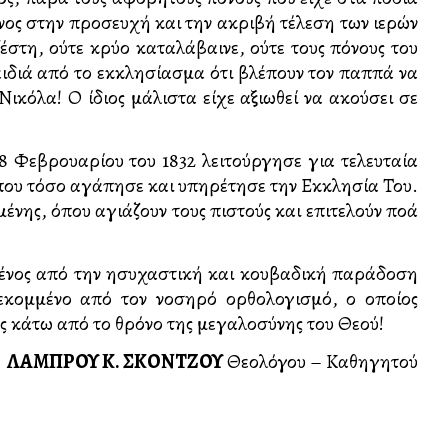
ένος στην προσευχή και την ακριβή τέλεση των ιερών
έστη, ούτε κρύο καταλάβαινε, ούτε τους πόνους του
αιδιά από το εκκλησίασμα ότι βλέπουν τον παππά να
Νικόλα! Ο ίδιος μάλιστα είχε αξιωθεί να ακούσει σε
28 Φεβρουαρίου του 1832 λειτούργησε για τελευταία
 που τόσο αγάπησε και υπηρέτησε την Εκκλησία Του.
νης, όπου αγιάζουν τους πιστούς και επιτελούν πολλά
μένος από την ησυχαστική και κολλυβαδική παράδοση
ξεκομμένο από τον νοσηρό ορθολογισμό, ο οποίος
ς κάτω από το θρόνο της μεγαλοσύνης του Θεού!
ΛΑΜΠΡΟΥ Κ. ΣΚΟΝΤΖΟΥ
Θεολόγου – Καθηγητού