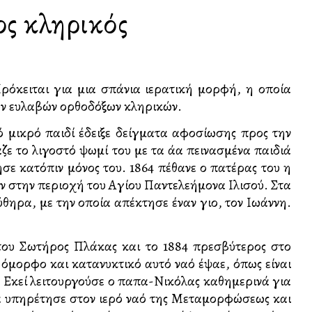
ος κληρικός
Πρόκειται για μια σπάνια ιερατική μορφή, η οποία
νών ευλαβών ορθοδόξων κληρικών.
πό μικρό παιδί έδειξε δείγματα αφοσίωσης προς την
ε το λιγοστό ψωμί του με τα άλλα πεινασμένα παιδιά
σε κατόπιν μόνος του. 1864 πέθανε ο πατέρας του η
ν στην περιοχή του Αγίου Παντελεήμονα Ιλισού. Στα
θηρα, με την οποία απέκτησε έναν γιο, τον Ιωάννη.
 του Σωτήρος Πλάκας και το 1884 πρεσβύτερος στο
όμορφο και κατανυκτικό αυτό ναό έψαλλε, όπως είναι
 Εκεί λειτουργούσε ο παπα-Νικόλας καθημερινά για
εια υπηρέτησε στον ιερό ναό της Μεταμορφώσεως και