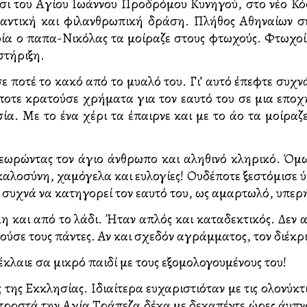
ήσι του Αγίου Ιωάννου Προδρόμου Κυνηγού, στο νέο Κ
μαντική και φιλανθρωπική δράση. Πλήθος Αθηναίων συ
ποία ο παπα-Νικόλας τα μοίραζε στους φτωχούς. Φτωχοί
στήριξη.
σε ποτέ το κακό από το μυαλό του. Γι’ αυτό έπεφτε συχ
τε κρατούσε χρήματα για τον εαυτό του σε μια εποχή 
σία. Με το ένα χέρι τα έπαιρνε και με το άλλο τα μοίρ
εωρώντας τον άγιο άνθρωπο και αληθινό κληρικό. Όμως
καλοσύνη, χαμόγελα και ευλογίες! Ουδέποτε ξεστόμισε ύ
 συχνά να κατηγορεί τον εαυτό του, ως αμαρτωλό, υπερ
όμη και από το λάδι. Ήταν απλός και καταδεκτικός. Δε
τούσε τους πάντες. Αν και σχεδόν αγράμματος, τον διέκρ
λαιε σα μικρό παιδί με τους εξομολογουμένους του!
της Εκκλησίας. Ιδιαίτερα ευχαριστιόταν με τις ολονύκτι
 μπροστά την Αγία Τράπεζα δέκα με δεκαπέντε ώρες άυπν