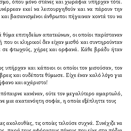
όσμο, όπου μόνο στάνες και χωράφια υπήρχαν τότε.
νέρρεαν εκεί να λειτουργηθούν και να πάρουν την
 και βασανισμένοι άνθρωποι πήγαιναν κοντά του να
νά θύμα επιτηδείων απατεώνων, οι οποίοι παρίσταναν
που οι κληρικοί δεν είχαν μισθό και συντηρούνταν
αζε σε φτωχούς, χήρες και ορφανά. Κάθε βράδυ ήταν
 υπήρχαν και κάποιοι οι οποίοι τον μισούσαν, τον
βρεις και ουδέποτε θύμωσε. Είχε έναν καλό λόγο για
ήφανο και αχάριστο!
ν απόπαιρνε κανέναν, ούτε τον μεγαλύτερο αμαρτωλό,
ινε μια ακατανόητη σοφία, η οποία εξέπληττε τους
ες ακολουθίες, τις οποίες τελούσε συχνά. Συνέχιζε να
ος, παρά τους αφόρητους πόνους που είχε στα πόδια