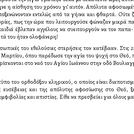
βηνε η αίσθηση του χρόνου γι’ αυτόν. Απόλυτα αφοσιωμ
αποξενώνονταν εντελώς από τα γήινα και φθαρτά. Ούτε ζ
υρίες, πως την ώρα που λειτουργούσε φώναζαν μικρά π
παιδιά έβλεπαν αγγέλους να συλλειτουργούν να τον παπα-
ητά του ήταν ολοφάνερη!
ωπικές του εθελούσιες στερήσεις τον κατέβαλλαν. Στις 
 2 Μαρτίου, όπου παρέδωσε την αγία του ψυχή στο Θεό,
ίσκονται στο ναό του Αγίου Ιωάννου στην οδό Βουλιαγμέ
ύπο του ορθοδόξου κληρικού, ο οποίος είναι διαποτισ
ς ευσέβειας και της απόλυτης αφοσίωσης στο Θεό, 
βολίας και απιστίας. Είθε να πρεσβεύει για όλους μα