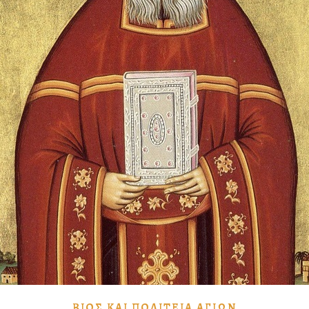
ΒΊΟΣ ΚΑῚ ΠΟΛΙΤΕΊΑ ἉΓΊΩΝ