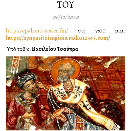
ΤΟΥ
06/12/2020
http://epalxeis.caster.fm/
στὶς 7:00 μ.μ.
https://synpasitoisagiois.radio12345.com/
Ὑπὸ τοῦ κ.
Βασιλείου Τσούπρα