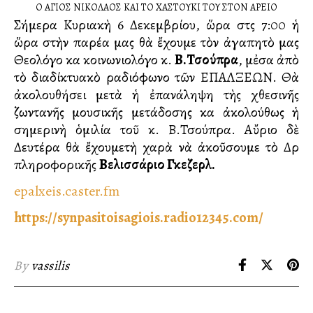
Ο ΑΓΙΟΣ ΝΙΚΟΛΑΟΣ ΚΑΙ ΤΟ ΧΑΣΤΟΥΚΙ ΤΟΥ ΣΤΟΝ ΑΡΕΙΟ
Σήμερα Κυριακὴ 6 Δεκεμβρίου, ὥρα στὶς 7:00 ἡ
ὥρα στὴν παρέα μας θὰ ἔχουμε τὸν ἀγαπητὸ μας
Θεολόγο καὶ κοινωνιολόγο κ.
Β.Τσούπρα
, μἐσα ἀπὸ
τὸ διαδίκτυακὸ ραδιόφωνο τῶν ΕΠΑΛΞΕΩΝ. Θὰ
ἀκολουθήσει μετὰ ἡ ἐπανάληψη τὴς χθεσινῆς
ζωντανῆς μουσικῆς μετάδοσης καὶ ἀκολούθως ἡ
σημερινὴ ὁμιλία τοῦ κ. Β.Τσούπρα. Αὔριο δὲ
Δευτέρα θὰ ἔχουμετὴ χαρὰ νὰ ἀκοῦσουμε τὸ Δρ
πληροφορικῆς
Βελισσάριο Γκεζερλῆ.
epalxeis.caster.fm
https://synpasitoisagiois.radio12345.com/
By
vassilis