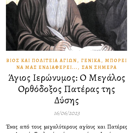
,
,
ΒΊΟΣ ΚΑῚ ΠΟΛΙΤΕΊΑ ἉΓΊΩΝ
ΓΕΝΙΚΆ
ΜΠΟΡΕΙ͂
,
ΝᾺ ΜΑ͂Σ ἘΝΔΙΑΦΈΡΕΙ...
ΣᾺΝ ΣΉΜΕΡΑ
Άγιος Ιερώνυμος: Ο Μεγάλος
Ορθόδοξος Πατέρας της
Δύσης
16/06/2023
Ένας από τους μεγαλύτερους αγίους και Πατέρες