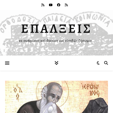
ΕΠΑΛΞΕΙΣ
Ἵνα σωφρόνως καὶ δικαίως καὶ εὐσεβῶς ζήσωμεν…