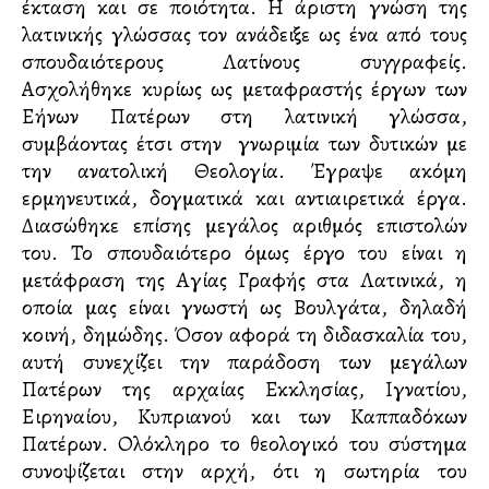
έκταση και σε ποιότητα. Η άριστη γνώση της
λατινικής γλώσσας τον ανάδειξε ως ένα από τους
σπουδαιότερους Λατίνους συγγραφείς.
Ασχολήθηκε κυρίως ως μεταφραστής έργων των
Ελλήνων Πατέρων στη λατινική γλώσσα,
συμβάλλοντας έτσι στην γνωριμία των δυτικών με
την ανατολική Θεολογία. Έγραψε ακόμη
ερμηνευτικά, δογματικά και αντιαιρετικά έργα.
Διασώθηκε επίσης μεγάλος αριθμός επιστολών
του. Το σπουδαιότερο όμως έργο του είναι η
μετάφραση της Αγίας Γραφής στα Λατινικά, η
οποία μας είναι γνωστή ως Βουλγάτα, δηλαδή
κοινή, δημώδης. Όσον αφορά τη διδασκαλία του,
αυτή συνεχίζει την παράδοση των μεγάλων
Πατέρων της αρχαίας Εκκλησίας, Ιγνατίου,
Ειρηναίου, Κυπριανού και των Καππαδόκων
Πατέρων. Ολόκληρο το θεολογικό του σύστημα
συνοψίζεται στην αρχή, ότι η σωτηρία του