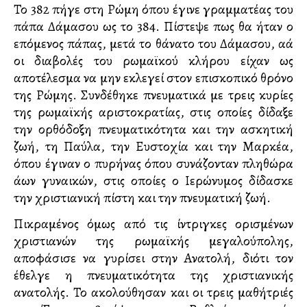
Το 382 πήγε στη Ρώμη όπου έγινε γραμματέας του
πάπα Δάμασου ως το 384. Πίστεψε πως θα ήταν ο
επόμενος πάπας, μετά το θάνατο του Δάμασου, αλλά
οι διαβολές του ρωμαϊκού κλήρου είχαν ως
αποτέλεσμα να μην εκλεγεί στον επισκοπικό θρόνο
της Ρώμης. Συνδέθηκε πνευματικά με τρεις κυρίες
της ρωμαϊκής αριστοκρατίας, στις οποίες δίδαξε
την ορθόδοξη πνευματικότητα και την ασκητική
ζωή, τη Παύλα, την Ευστοχία και την Μαρκέλλα,
όπου έγιναν ο πυρήνας όπου συνάζονταν πληθώρα
άλλων γυναικών, στις οποίες ο Ιερώνυμος δίδασκε
την χριστιανική πίστη και την πνευματική ζωή.
Πικραμένος όμως από τις ίντριγκες ορισμένων
χριστιανών της ρωμαϊκής μεγαλούπολης,
αποφάσισε να γυρίσει στην Ανατολή, διότι τον
έθελγε η πνευματικότητα της χριστιανικής
ανατολής. Το ακολούθησαν και οι τρεις μαθήτριές