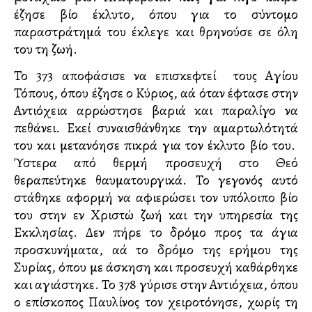
έζησε βίο έκλυτο, όπου για το σύντομο
παραστράτημά του έκλεγε και θρηνούσε σε όλη
του τη ζωή.
Το 373 αποφάσισε να επισκεφτεί τους Αγίου
Τόπους, όπου έζησε ο Κύριος, αλλά όταν έφτασε στην
Αντιόχεια αρρώστησε βαριά και παραλίγο να
πεθάνει. Εκεί συναισθάνθηκε την αμαρτωλότητά
του και μετανόησε πικρά για τον έκλυτο βίο του.
Ύστερα από θερμή προσευχή στο Θεό
θεραπεύτηκε θαυματουργικά. Το γεγονός αυτό
στάθηκε αφορμή να αφιερώσει τον υπόλοιπο βίο
του στην εν Χριστώ ζωή και την υπηρεσία της
Εκκλησίας. Δεν πήρε το δρόμο προς τα άγια
προσκυνήματα, αλλά το δρόμο της ερήμου της
Συρίας, όπου με άσκηση και προσευχή καθάρθηκε
και αγιάστηκε. Το 378 γύρισε στην Αντιόχεια, όπου
ο επίσκοπος Παυλίνος τον χειροτόνησε, χωρίς τη