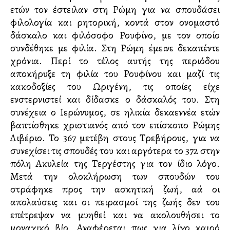
ετών τον έστειλαν στη Ρώμη για να σπουδάσει
φιλολογία και ρητορική, κοντά στον ονομαστό
δάσκαλο και φιλόσοφο Ρουφίνο, με τον οποίο
συνδέθηκε με φιλία. Στη Ρώμη έμεινε δεκαπέντε
χρόνια. Περί το τέλος αυτής της περιόδου
αποκήρυξε τη φιλία του Ρουφίνου και μαζί τις
κακοδοξίες του Ωριγένη, τις οποίες είχε
ενστερνιστεί και δίδασκε ο δάσκαλός του. Στη
συνέχεια ο Ιερώνυμος, σε ηλικία δεκαεννέα ετών
βαπτίσθηκε χριστιανός από τον επίσκοπο Ρώμης
Λιβέριο. Το 367 μετέβη στους Τρεβήρους, για να
συνεχίσει τις σπουδές του και αργότερα το 372 στην
πόλη Ακυλεία της Τεργέστης για τον ίδιο λόγο.
Μετά την ολοκλήρωση των σπουδών του
στράφηκε προς την ασκητική ζωή, αλλά οι
απολαύσεις και οι πειρασμοί της ζωής δεν του
επέτρεψαν να μυηθεί και να ακολουθήσει το
μοναχικό βίο. Αναφέρεται πως για λίγο καιρό