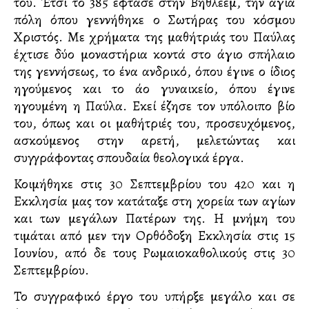
του. Έτσι το 385 έφτασε στην Βηθλεέμ, την αγία
πόλη όπου γεννήθηκε ο Σωτήρας του κόσμου
Χριστός. Με χρήματα της μαθήτριάς του Παύλας
έχτισε δύο μοναστήρια κοντά στο άγιο σπήλαιο
της γεννήσεως, το ένα ανδρικό, όπου έγινε ο ίδιος
ηγούμενος και το άλλο γυναικείο, όπου έγινε
ηγουμένη η Παύλα. Εκεί έζησε τον υπόλοιπο βίο
του, όπως και οι μαθήτριές του, προσευχόμενος,
ασκούμενος στην αρετή, μελετώντας και
συγγράφοντας σπουδαία θεολογικά έργα.
Κοιμήθηκε στις 30 Σεπτεμβρίου του 420 και η
Εκκλησία μας τον κατάταξε στη χορεία των αγίων
και των μεγάλων Πατέρων της. Η μνήμη του
τιμάται από μεν την Ορθόδοξη Εκκλησία στις 15
Ιουνίου, από δε τους Ρωμαιοκαθολικούς στις 30
Σεπτεμβρίου.
Το συγγραφικό έργο του υπήρξε μεγάλο και σε