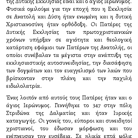
της Δυτικής Εκκλησίας είναι και ο άγιος Ιερώνυμος.
Φυσικά ομιλούμε για την εποχή που η Εκκλησία
σε Ανατολή και Δύση ήταν ενωμένη και η δυτική
Χριστιανοσύνη ήταν ορθόδοξη. Οι Πατέρες της
Δυτικής Εκκλησίας των πρωτοχριστιανικών
χρόνων υπήρξαν σε αγιότητα και θεολογική
κατάρτιση εφάμιλλοι των Πατέρων της Ανατολής, οι
οποίοι συνέβαλαν τα μέγιστα στην ανάπτυξη της
εκκλησιαστικής αυτοσυνειδησίας, την διασάφηση
των δογμάτων και τον ευαγγελισμό των λαών που
βρίσκονταν στην πλάνη και την παχυλή
ειδωλολατρία.
Ένας λοιπόν από αυτούς τους Πατέρες ήταν και ο
άγιος Ιερώνυμος. Γεννήθηκε το 347 στην πόλη
Στριδώνα της Δαλματίας και ήταν Ιλλυρικής
καταγωγής. Οι γονείς του, εύποροι και συνειδητοί
χριστιανοί, του έδωσαν μόρφωση και του
ενέπνευσαν την ευσέβεια. Σε ηλικία επτά μόλις