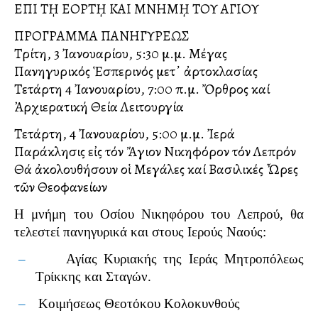
ΕΠΙ Τ­ῌ ΕΟΡΤῌ ΚΑΙ ΜΝΗΜῌ ΤΟΥ ΑΓΙΟΥ
ΠΡΟΓΡΑΜΜΑ ΠΑΝΗΓΥΡΕΩΣ
Τρίτη, 3 Ἰανουαρίου, 5:30 μ.μ. Μέγας
Πανηγυρικός Ἑσπερινός μετ᾿ ἀρτοκλασίας
Τετάρτη 4 Ἰανουαρίου, 7:00 π.μ. Ὄρθρος καί
Ἀρχιερατική Θεία Λειτουργία
Τετάρτη, 4 Ἰανουαρίου, 5:00 μ.μ. Ἰερά
Παράκλησις εἰς τόν Ἄγιον Νικηφόρον τόν Λεπρόν
Θά ἀκολουθήσουν οἱ Μεγάλες καί Βασιλικές Ὦρες
τῶν Θεοφανείων
Η μνήμη του Οσίου Νικηφόρου του Λεπρού, θα
τελεστεί πανηγυρικά και στους Ιερούς Ναούς:
–
Αγίας Κυριακής της Ιεράς Μητροπόλεως
Τρίκκης και Σταγών.
–
Κοιμήσεως Θεοτόκου Κολοκυνθούς