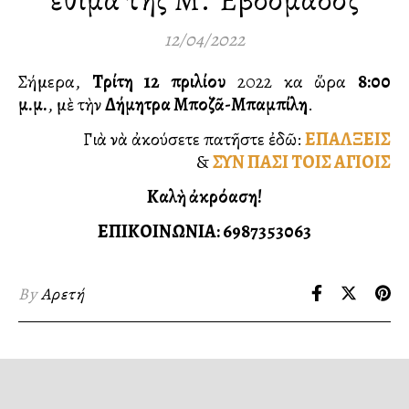
12/04/2022
Σήμερα,
Τρίτη 12 Ἀπριλίου
2022 καὶ ὥρα
8:00
μ.μ.
, μὲ τὴν
Δήμητρα Μποζᾶ-Μπαμπίλη
.
Γιὰ νὰ ἀκούσετε πατῆστε ἐδῶ:
ΕΠΑΛΞΕΙΣ
&
ΣΥΝ ΠΑΣΙ ΤΟΙΣ ΑΓΙΟΙΣ
Καλὴ ἀκρόαση!
ΕΠΙΚΟΙΝΩΝΙΑ: 6987353063
By
Αρετή