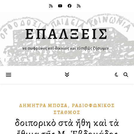
ΕΠΑΛΞΕΙΣ
Ἵνα σωφρόνως καὶ δικαίως καὶ εὐσεβῶς ζήσωμεν…
,
ΔΉΜΗΤΡΑ ΜΠΟΖΆ
ΡΑΔΙΟΦΩΝΙΚῸΣ
ΣΤΑΘΜΌΣ
Ὁδοιπορικὸ στὰ ἤθη καὶ τὰ
ἔθιμα τῆς Μ. Ἑβδομάδος