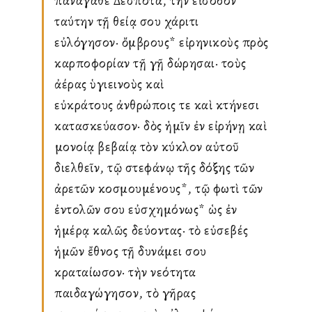
πανάγαθε Δέσποτα, τὴν εἴσοδον
ταύτην τῇ θείᾳ σου χάριτι
εὐλόγησον· ὄμβρους* εἰρηνικοὺς πρὸς
καρποφορίαν τῇ γῇ δώρησαι· τοὺς
ἀέρας ὑγιεινοὺς καὶ
εὐκράτους ἀνθρώποις τε καὶ κτήνεσι
κατασκεύασον· δὸς ἡμῖν ἐν εἰρήνῃ καὶ
ὁμονοίᾳ βεβαίᾳ τὸν κύκλον αὐτοῦ
διελθεῖν, τῷ στεφάνῳ τῆς δόξης τῶν
ἀρετῶν κοσμουμένους*, τῷ φωτὶ τῶν
ἐντολῶν σου εὐσχημόνως* ὡς ἐν
ἡμέρᾳ καλῶς ὁδεύοντας· τὸ εὐσεβές
ἡμῶν ἔθνος τῇ δυνάμει σου
κραταίωσον· τὴν νεότητα
παιδαγώγησον, τὸ γῆρας