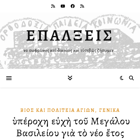
ΕΠΑΛΞΕΙΣ
Ἵνα σωφρόνως καὶ δικαίως καὶ εὐσεβῶς ζήσωμεν…
,
ΒΊΟΣ ΚΑῚ ΠΟΛΙΤΕΊΑ ἉΓΊΩΝ
ΓΕΝΙΚΆ
Ἡ ὑπέροχη εὐχὴ τοῦ Μεγάλου
Βασιλείου γιὰ τὸ νέο ἔτος