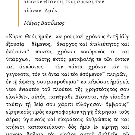
αἰώνιον Θεόν εἰς τοὺς αἰῶνας τῶν
αἰώνων. Ἀμήν.
Μέγας Βασίλειος
«Κύριε ὁ Θεός ἡμῶν, ὁ καιροὺς καὶ χρόνους ἐν τῇ ἰδίᾳ
ἐξουσίᾳ θέμενος, ὁ ἄναρχος καὶ ἀτελεύτητος καὶ
ἐπέκεινα* παντὸς χρόνου νοούμενός τε καὶ
ὑπάρχων, ὁ πάσης ἐκτός μεταβολῆς τε τῶν ὄντων
καὶ ἀλλοιώσεως, ὁ τὸν πάντα χρόνον τόν τε
γεγονότα, τόν τε ὄντα καὶ τὸν ἐσόμενον* πληρῶν, ὁ
ἐν τῇ ἀφάτῳ σου μακροθυμίᾳ* καταξιώσας ἡμᾶς εἰς
νέον ἐνιαυτὸν τοῦ πλούτου τῆς χρηστότητός σου
εἰσελθεῖν, αὐτός, πανάγαθε Δέσποτα, τὴν εἴσοδον
ταύτην τῇ θείᾳ σου χάριτι εὐλόγησον· ὄμβρους*
εἰρηνικοὺς πρὸς καρποφορίαν τῇ γῇ δώρησαι· τοὺς
ἀέρας ὑγιεινοὺς καὶ εὐκράτους ἀνθρώποις τε καὶ
κτήνεσι κατασκεύασον· δὸς ἡμῖν ἐν εἰρήνῃ καὶ
ὁμονοίᾳ βεβαίᾳ τὸν κύκλον αὐτοῦ διελθεῖν, τῷ