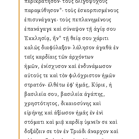
περικράτησον· τοὺς ὀλιγοψύχους
παραμύθησον*· τοὺς ἐσκορπισμένους
ἐπισυνάγαγε· τοὺς πεπλανημένους
ἐπανάγαγε καὶ σύναψον τῇ ἁγίᾳ σου
Ἐκκλησίᾳ, ἥν* τῇ θείᾳ σου χάριτι
καλῶς διαφύλαξον· λάλησον ἀγαθὰ ἐν
ταῖς καρδίαις τῶν ἀρχόντων
ἡμῶν, ἐνίσχυσον καὶ ἐνδυνάμωσον
αὐτούς τε καὶ τὸν φιλόχριστον ἡμῶν
στρατόν· ἐλθέτω ἐφ’ ἡμᾶς, Κύριε, ἡ
βασιλεία σου, βασιλεία ἀγάπης,
χρηστότητος, δικαιοσύνης καὶ
εἰρήνης καὶ ἀξίωσον ἡμᾶς ἐν ἑνὶ
στόματι καὶ μιᾷ καρδίᾳ ὑμνεῖν σε καὶ
δοξάζειν σε τὸν ἐν Τριάδι ἄναρχον καὶ