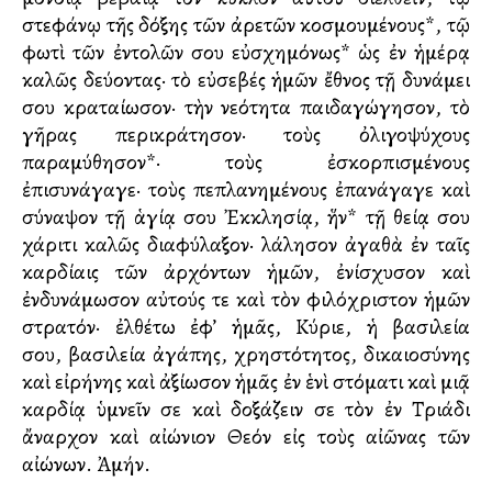
στεφάνῳ τῆς δόξης τῶν ἀρετῶν κοσμουμένους*, τῷ
φωτὶ τῶν ἐντολῶν σου εὐσχημόνως* ὡς ἐν ἡμέρᾳ
καλῶς ὁδεύοντας· τὸ εὐσεβές ἡμῶν ἔθνος τῇ δυνάμει
σου κραταίωσον· τὴν νεότητα παιδαγώγησον, τὸ
γῆρας περικράτησον· τοὺς ὀλιγοψύχους
παραμύθησον*· τοὺς ἐσκορπισμένους
ἐπισυνάγαγε· τοὺς πεπλανημένους ἐπανάγαγε καὶ
σύναψον τῇ ἁγίᾳ σου Ἐκκλησίᾳ, ἥν* τῇ θείᾳ σου
χάριτι καλῶς διαφύλαξον· λάλησον ἀγαθὰ ἐν ταῖς
καρδίαις τῶν ἀρχόντων ἡμῶν, ἐνίσχυσον καὶ
ἐνδυνάμωσον αὐτούς τε καὶ τὸν φιλόχριστον ἡμῶν
στρατόν· ἐλθέτω ἐφ’ ἡμᾶς, Κύριε, ἡ βασιλεία
σου, βασιλεία ἀγάπης, χρηστότητος, δικαιοσύνης
καὶ εἰρήνης καὶ ἀξίωσον ἡμᾶς ἐν ἑνὶ στόματι καὶ μιᾷ
καρδίᾳ ὑμνεῖν σε καὶ δοξάζειν σε τὸν ἐν Τριάδι
ἄναρχον καὶ αἰώνιον Θεόν εἰς τοὺς αἰῶνας τῶν
αἰώνων. Ἀμήν.