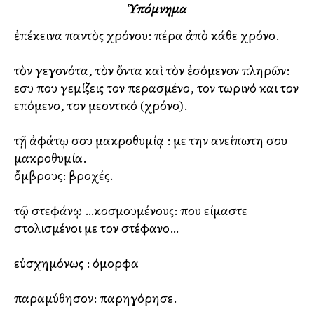
Ὑπόμνημα
ἐπέκεινα παντὸς χρόνου: πέρα ἀπὸ κάθε χρόνο.
τὸν γεγονότα, τὸν ὄντα καὶ τὸν ἐσόμενον πληρῶν:
εσυ που γεμίζεις τον περασμένο, τον τωρινό και τον
επόμενο, τον μελλοντικό (χρόνο).
τῇ ἀφάτῳ σου μακροθυμίᾳ : με την ανείπωτη σου
μακροθυμία.
ὄμβρους: βροχές.
τῷ στεφάνῳ …κοσμουμένους: που είμαστε
στολισμένοι με τον στέφανο…
εὐσχημόνως : όμορφα
παραμύθησον: παρηγόρησε.