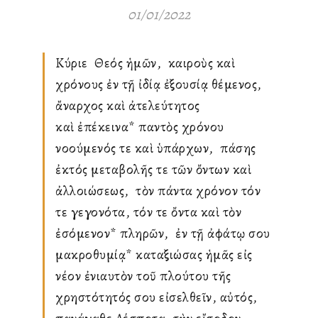
01/01/2022
Κύριε ὁ Θεός ἡμῶν, ὁ καιροὺς καὶ
χρόνους ἐν τῇ ἰδίᾳ ἐξουσίᾳ θέμενος, ὁ
ἄναρχος καὶ ἀτελεύτητος
καὶ ἐπέκεινα* παντὸς χρόνου
νοούμενός τε καὶ ὑπάρχων, ὁ πάσης
ἐκτός μεταβολῆς τε τῶν ὄντων καὶ
ἀλλοιώσεως, ὁ τὸν πάντα χρόνον τόν
τε γεγονότα, τόν τε ὄντα καὶ τὸν
ἐσόμενον* πληρῶν, ὁ ἐν τῇ ἀφάτῳ σου
μακροθυμίᾳ* καταξιώσας ἡμᾶς εἰς
νέον ἐνιαυτὸν τοῦ πλούτου τῆς
χρηστότητός σου εἰσελθεῖν, αὐτός,