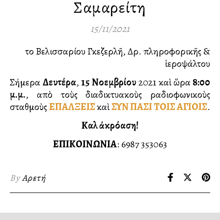
Σαμαρείτη
15/11/2021
τοῦ Βελισσαρίου Γκεζερλῆ, Δρ. πληροφορικῆς &
ἱεροψάλτου
Σήμερα
Δευτέρα
,
15 Νοεμβρίου
2021 καὶ ὥρα
8:00
μ.μ.
, απὸ τοὺς διαδικτυακοὺς ραδιοφωνικοὺς
σταθμοὺς
ΕΠΑΛΞΕΙΣ
καὶ
ΣΥΝ ΠΑΣΙ ΤΟΙΣ ΑΓΙΟΙΣ
.
Καλὴ ἀκρόαση!
ΕΠΙΚΟΙΝΩΝΙΑ
: 6987 353063
By
Αρετή