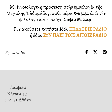
Μιὰ ἐννοιολογικὴ προσέγγιση στὴν ὑμνολογία τῆς
Μεγάλης Ἑβδομάδος, κάθε μέρα
5-6 μ.μ.
ἀπὸ τὴν
φιλόλογο καὶ θεολόγο
Σοφία Μπεκρῆ
.
Γιὰ νὰ ἀκούσετε πατῆστε ἐδῶ:
ΕΠΑΛΞΕΙΣ ΡΑΔΙΟ
ἤ ἐδῶ:
ΣΥΝ ΠΑΣΙ ΤΟΙΣ ΑΓΙΟΙΣ ΡΑΔΙΟ
By
vassilis
Γραφεῖα:
Ζήνωνος 3,
104-31 Ἀθήνα