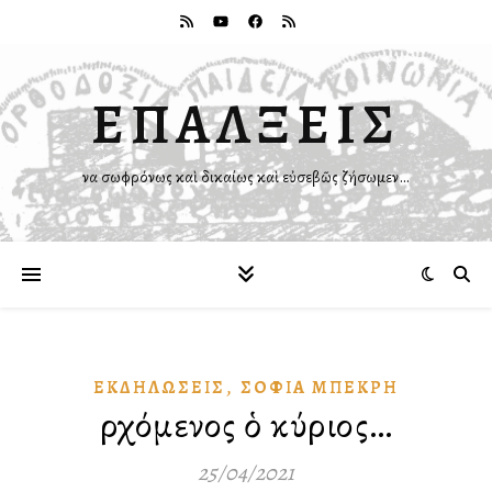
ΕΠΑΛΞΕΙΣ
Ἵνα σωφρόνως καὶ δικαίως καὶ εὐσεβῶς ζήσωμεν…
,
ἘΚΔΗΛΏΣΕΙΣ
ΣΟΦΊΑ ΜΠΕΚΡΉ
Ἐρχόμενος ὁ κύριος…
25/04/2021