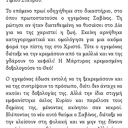
Το επόμενο πρωί οδηγήθηκε στο δικαστήριο, στο
όπου πρωτοστατούσε ο ηγεμόνας Σαβίνος. Τη
ρώτησε αν ήταν διατεθειμένη να θυσιάσει στο Δία
για να της χαριστεί η ζωή. Εκείνη αρνήθηκε
κατηγορηματικά και ομολόγησε για μια ακόμα
φορά την πίστη της στο Χριστό. Τότε ο ηγεμόνας
διέταξε να την κρεμάσουν από τα μαλλιά και να της
γδάρουν το κεφάλι! Η Μάρτυρας κρεμασμένη
δοξολογούσε το Θεό!
Ο ηγεμόνας έδωσε εντολή να τη ξεκρεμάσουν και
να της συντρίψουν το πρόσωπο, διότι δεν άντεχε να
ακούει τις δοξολογίες της. Αλλά την ίδια στιγμή
εμφανίστηκε άγγελος Κυρίου και παρέλυσε τους
δημίους της, μένοντας ακίνητοι σαν νεκροί.
Βλέποντας το νέο αυτό θαύμα ο Σαβίνος, διέταξε να
την κλείσουν στη φυλακή και να μην της δίνουν