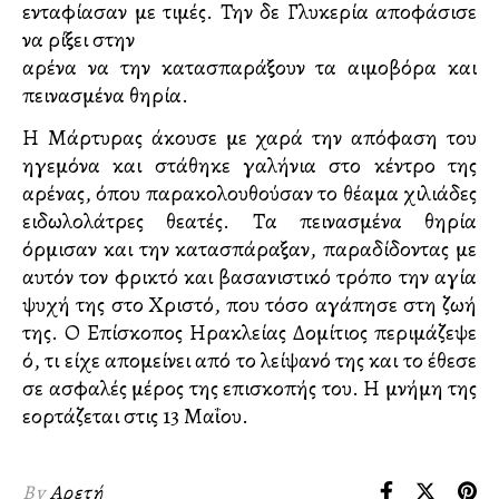
ενταφίασαν με τιμές. Την δε Γλυκερία αποφάσισε
να ρίξει στην
αρένα να την κατασπαράξουν τα αιμοβόρα και
πεινασμένα θηρία.
Η Μάρτυρας άκουσε με χαρά την απόφαση του
ηγεμόνα και στάθηκε γαλήνια στο κέντρο της
αρένας, όπου παρακολουθούσαν το θέαμα χιλιάδες
ειδωλολάτρες θεατές. Τα πεινασμένα θηρία
όρμισαν και την κατασπάραξαν, παραδίδοντας με
αυτόν τον φρικτό και βασανιστικό τρόπο την αγία
ψυχή της στο Χριστό, που τόσο αγάπησε στη ζωή
της. Ο Επίσκοπος Ηρακλείας Δομίτιος περιμάζεψε
ό, τι είχε απομείνει από το λείψανό της και το έθεσε
σε ασφαλές μέρος της επισκοπής του. Η μνήμη της
εορτάζεται στις 13 Μαΐου.
By
Αρετή