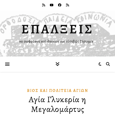
ΕΠΑΛΞΕΙΣ
Ἵνα σωφρόνως καὶ δικαίως καὶ εὐσεβῶς ζήσωμεν…
ΒΊΟΣ ΚΑῚ ΠΟΛΙΤΕΊΑ ἉΓΊΩΝ
Αγία Γλυκερία η
Μεγαλομάρτυς