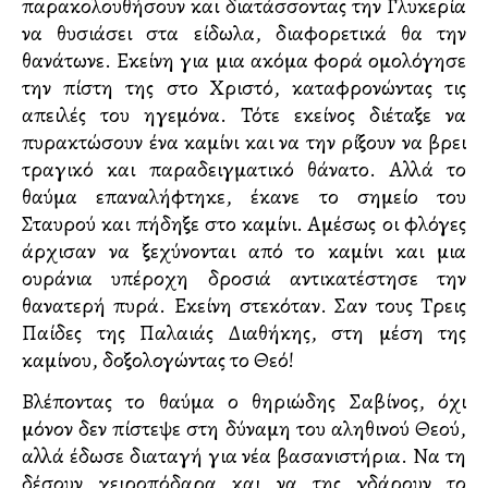
παρακολουθήσουν και διατάσσοντας την Γλυκερία
να θυσιάσει στα είδωλα, διαφορετικά θα την
θανάτωνε. Εκείνη για μια ακόμα φορά ομολόγησε
την πίστη της στο Χριστό, καταφρονώντας τις
απειλές του ηγεμόνα. Τότε εκείνος διέταξε να
πυρακτώσουν ένα καμίνι και να την ρίξουν να βρει
τραγικό και παραδειγματικό θάνατο. Αλλά το
θαύμα επαναλήφτηκε, έκανε το σημείο του
Σταυρού και πήδηξε στο καμίνι. Αμέσως οι φλόγες
άρχισαν να ξεχύνονται από το καμίνι και μια
ουράνια υπέροχη δροσιά αντικατέστησε την
θανατερή πυρά. Εκείνη στεκόταν. Σαν τους Τρεις
Παίδες της Παλαιάς Διαθήκης, στη μέση της
καμίνου, δοξολογώντας το Θεό!
Βλέποντας το θαύμα ο θηριώδης Σαβίνος, όχι
μόνον δεν πίστεψε στη δύναμη του αληθινού Θεού,
αλλά έδωσε διαταγή για νέα βασανιστήρια. Να τη
δέσουν χειροπόδαρα και να της γδάρουν το