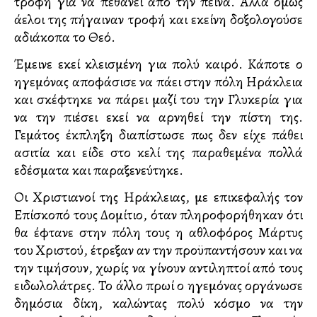
τροφή για να πεθάνει από την πείνα. Αλλά όμως
άγγελοι της πήγαιναν τροφή και εκείνη δοξολογούσε
αδιάκοπα το Θεό.
Έμεινε εκεί κλεισμένη για πολύ καιρό. Κάποτε ο
ηγεμόνας αποφάσισε να πάει στην πόλη Ηράκλεια
και σκέφτηκε να πάρει μαζί του την Γλυκερία για
να την πιέσει εκεί να αρνηθεί την πίστη της.
Γεμάτος έκπληξη διαπίστωσε πως δεν είχε πάθει
ασιτία και είδε στο κελί της παραθεμένα πολλά
εδέσματα και παραξενεύτηκε.
Οι Χριστιανοί της Ηράκλειας, με επικεφαλής τον
Επίσκοπό τους Δομίτιο, όταν πληροφορήθηκαν ότι
θα έφτανε στην πόλη τους η αθλοφόρος Μάρτυς
του Χριστού, έτρεξαν αν την προϋπαντήσουν και να
την τιμήσουν, χωρίς να γίνουν αντιληπτοί από τους
ειδωλολάτρες. Το άλλο πρωί ο ηγεμόνας οργάνωσε
δημόσια δίκη, καλώντας πολύ κόσμο να την