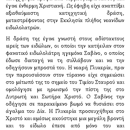
έγινε ένθερμη Χριστιανή. Ως έφηβη είχε αναπτύξει
αξιοθαύμαστη κατηχητική δράση,
μεταστρέφοντας στην Εκκλησία πλήθος νεανίδων
ειδωλολατρών.
Η δράση της έγινε γνωστή στους αδίστακτους
ιερείς των ειδώλων, οι οποίοι την κατήγγειλαν στον
φανατικό ειδωλολάτρη ηγεμόνα Σαβίνο, ο οποίος
έδωσε διαταγή να τη συλλάβουν και να την
οδηγήσουν μπροστά του. Η νεαρή Γλυκερία, πριν
την παρουσιάσουν στον τύραννο είχε σημειώσει
στο μέτωπό της το σημείο του Τιμίου Σταυρού και
ομολόγησε με ηρωισμό την πίστη της στο
Λυτρωτή και Σωτήρα Χριστό. Ο Σαβίνος την
οδήγησε σε παρακείμενο βωμό να θυσιάσει στο
άγαλμα του Δία. Η Γλυκερία προσευχήθηκε στο
Χριστό και αμέσως ακούστηκε μια μεγάλη βροντή
και το είδωλο έπεσε από μόνο του και