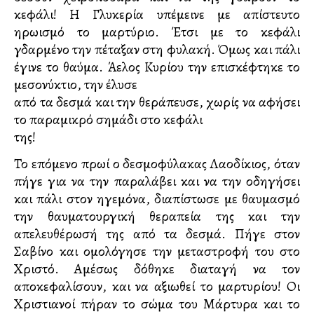
κεφάλι! Η Γλυκερία υπέμεινε με απίστευτο
ηρωισμό το μαρτύριο. Έτσι με το κεφάλι
γδαρμένο την πέταξαν στη φυλακή. Όμως και πάλι
έγινε το θαύμα. Άγγελος Κυρίου την επισκέφτηκε το
μεσονύκτιο, την έλυσε
από τα δεσμά και την θεράπευσε, χωρίς να αφήσει
το παραμικρό σημάδι στο κεφάλι
της!
Το επόμενο πρωί ο δεσμοφύλακας Λαοδίκιος, όταν
πήγε για να την παραλάβει και να την οδηγήσει
και πάλι στον ηγεμόνα, διαπίστωσε με θαυμασμό
την θαυματουργική θεραπεία της και την
απελευθέρωσή της από τα δεσμά. Πήγε στον
Σαβίνο και ομολόγησε την μεταστροφή του στο
Χριστό. Αμέσως δόθηκε διαταγή να τον
αποκεφαλίσουν, και να αξιωθεί το μαρτυρίου! Οι
Χριστιανοί πήραν το σώμα του Μάρτυρα και το