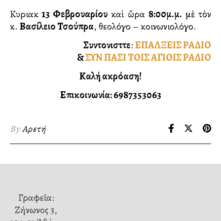
Κυριακὴ
13 Φεβρουαρίου
καὶ ὥρα
8:00μ.μ.
μὲ τὸν
κ.
Βασίλειο Τσούπρα
, θεολόγο – κοινωνιολόγο.
Συντονιστῆτε
:
ΕΠΑΛΞΕΙΣ ΡΑΔΙΟ
&
ΣΥΝ ΠΑΣΙ ΤΟΙΣ ΑΓΙΟΙΣ ΡΑΔΙΟ
Καλή ακρόαση!
Επικοινωνία: 6987353063
By
Αρετή
Γραφεῖα:
Ζήνωνος 3,