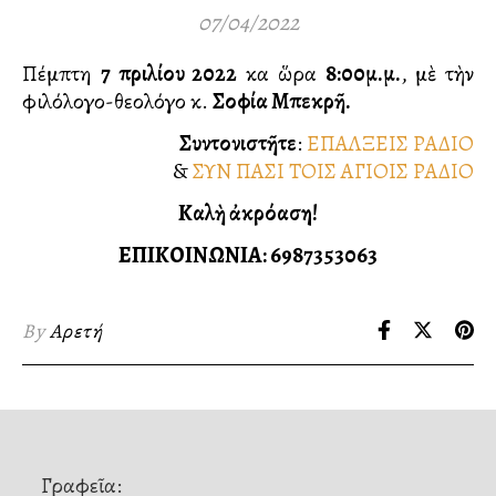
07/04/2022
Πέμπτη
7 Ἀπριλίου 2022
καὶ ὥρα
8:00μ.μ.
, μὲ τὴν
φιλόλογο-θεολόγο κ.
Σοφία Μπεκρῆ.
Συντονιστῆτε
:
ΕΠΑΛΞΕΙΣ ΡΑΔΙΟ
&
ΣΥΝ ΠΑΣΙ ΤΟΙΣ ΑΓΙΟΙΣ ΡΑΔΙΟ
Καλὴ ἀκρόαση!
ΕΠΙΚΟΙΝΩΝΙΑ:️ 6987353063
By
Αρετή
Γραφεῖα: