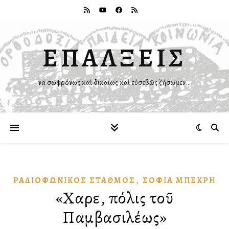
ΕΠΑΛΞΕΙΣ
Ἵνα σωφρόνως καὶ δικαίως καὶ εὐσεβῶς ζήσωμεν…
,
ΡΑΔΙΟΦΩΝΙΚῸΣ ΣΤΑΘΜΌΣ
ΣΟΦΊΑ ΜΠΕΚΡΉ
«Χαῖρε, πόλις τοῦ
Παμβασιλέως»