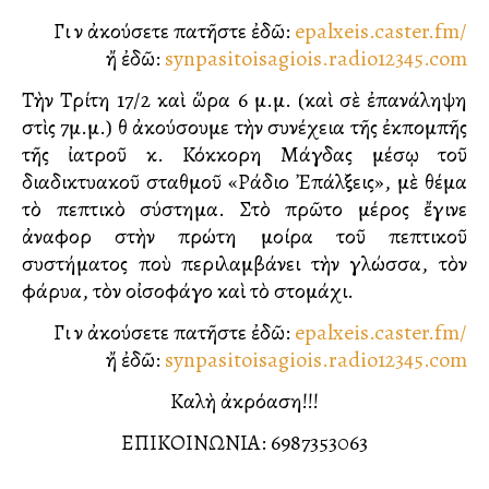
Γιὰ νὰ ἀκούσετε πατῆστε ἐδῶ:
epalxeis.caster.fm/
ἤ ἐδῶ:
synpasitoisagiois.radio12345.com
Τὴν Τρίτη 17/2 καὶ ὥρα 6 μ.μ. (καὶ σὲ ἐπανάληψη
στὶς 7μ.μ.) θὰ ἀκούσουμε τὴν συνέχεια τῆς ἐκπομπῆς
τῆς ἰατροῦ κ. Κόκκορη Μάγδας μέσῳ τοῦ
διαδικτυακοῦ σταθμοῦ «Ράδιο Ἐπάλξεις», μὲ θέμα
τὸ πεπτικὸ σύστημα. Στὸ πρῶτο μέρος ἔγινε
ἀναφορὰ στὴν πρώτη μοίρα τοῦ πεπτικοῦ
συστήματος ποὺ περιλαμβάνει τὴν γλώσσα, τὸν
φάρυγγα, τὸν οἰσοφάγο καὶ τὸ στομάχι.
Γιὰ νὰ ἀκούσετε πατῆστε ἐδῶ:
epalxeis.caster.fm/
ἤ ἐδῶ:
synpasitoisagiois.radio12345.com
Καλὴ ἀκρόαση!!!
ΕΠΙΚΟΙΝΩΝΙΑ:️ 6987353063