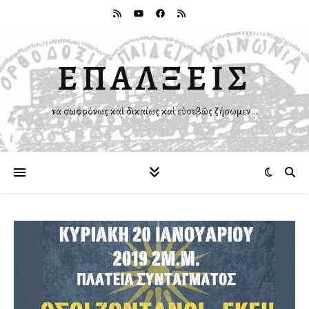
ΕΠΑΛΞΕΙΣ
Ἵνα σωφρόνως καὶ δικαίως καὶ εὐσεβῶς ζήσωμεν…