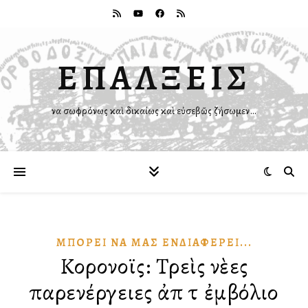
ΕΠΑΛΞΕΙΣ
Ἵνα σωφρόνως καὶ δικαίως καὶ εὐσεβῶς ζήσωμεν…
ΜΠΟΡΕΙ͂ ΝᾺ ΜΑ͂Σ ἘΝΔΙΑΦΈΡΕΙ...
Κορονοϊὸς: Τρεὶς νὲες
παρενέργειες ἀπὸ τὸ ἐμβόλιο