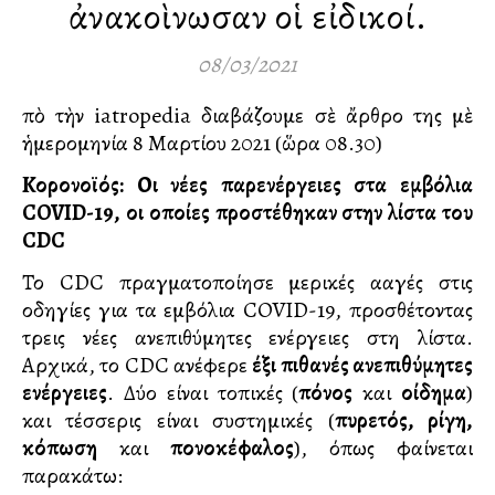
ἀνακοὶνωσαν οἱ εἰδικοί.
08/03/2021
ἡμερομηνία 8 Μαρτίου 2021 (ὥρα 08.30)
Κορονοϊός: Οι νέες παρενέργειες στα εμβόλια
COVID-19, οι οποίες προστέθηκαν στην λίστα του
CDC
Το CDC πραγματοποίησε μερικές αλλαγές στις
οδηγίες για τα εμβόλια COVID-19, προσθέτοντας
τρεις νέες ανεπιθύμητες ενέργειες στη λίστα.
Αρχικά, το CDC ανέφερε
έξι πιθανές ανεπιθύμητες
ενέργειες
. Δύο είναι τοπικές (
πόνος
και
οίδημα
)
και τέσσερις είναι συστημικές (
πυρετός, ρίγη,
κόπωση
και
πονοκέφαλος
), όπως φαίνεται
παρακάτω: