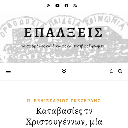
ΕΠΑΛΞΕΙΣ
Ἵνα σωφρόνως καὶ δικαίως καὶ εὐσεβῶς ζήσωμεν…
Π. ΒΕΛΙΣΣΆΡΙΟΣ ΓΚΕΖΕΡΛΉΣ
Καταβασίες τῶν
Χριστουγέννων, μία