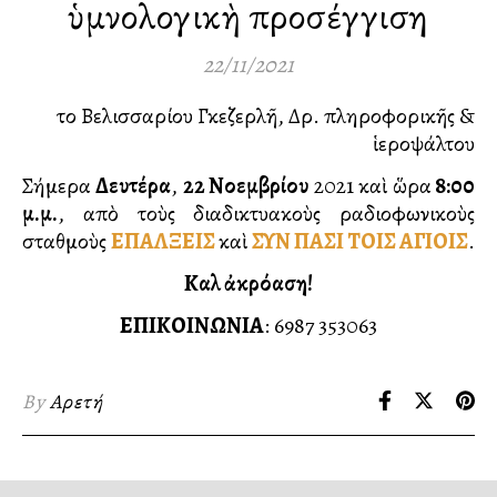
ὑμνολογικὴ προσέγγιση
22/11/2021
τοῦ Βελισσαρίου Γκεζερλῆ, Δρ. πληροφορικῆς &
ἱεροψάλτου
Σήμερα
Δευτέρα
,
22 Νοεμβρίου
2021 καὶ ὥρα
8:00
μ.μ.
, απὸ τοὺς διαδικτυακοὺς ραδιοφωνικοὺς
σταθμοὺς
ΕΠΑΛΞΕΙΣ
καὶ
ΣΥΝ ΠΑΣΙ ΤΟΙΣ ΑΓΙΟΙΣ
.
Καλὴ ἀκρόαση!
ΕΠΙΚΟΙΝΩΝΙΑ
: 6987 353063
By
Αρετή