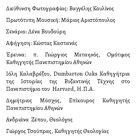
Διεύθυνση Φωτογραφίας: Βαγγέλης Κουλίνος
Πρωτότυπη Mουσική: Μάριος Αριστόπουλος
Σενάριο: Λένα Βουδούρη
Αφήγηση: Κώστας Καστανάς
Έρευνα: π. Γεώργιος Μεταλληνός, Ομότιμος
Καθηγητής Πανεπιστημίου Αθηνών
Ιόλη Καλαβρέζου, Dumbarton Oaks Καθηγήτρια
της Ιστορίας της Βυζαντινής Τέχνης στο
Πανεπιστήμιο του Harvard, Η.Π.Α.
Δημήτριος Μόσχος, Επίκουρος Καθηγητής
Πανεπιστημίου Αθηνών
Ανδριάνα Ζέπου, Θεολόγος
Γιώργος Τσούπρας, Καθηγητής Θεολογίας