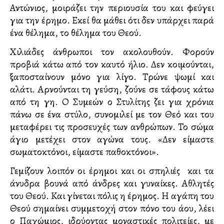
Αντώνιος, μοιράζει την περιουσία του και φεύγει
για την έρημο. Εκεί θα μάθει ότι δεν υπάρχει παρά
ένα θέλημα, το θέλημα του Θεού.
Χιλιάδες άνθρωποι τον ακολουθούν. Φορούν
προβιά κάτω από τον καυτό ήλιο. Δεν κοιμούνται,
ξαποσταίνουν μόνο για λίγο. Τρώνε ψωμί και
αλάτι. Αρνούνται τη γεύση, ζούνε σε τάφους κάτω
από τη γη. Ο Συμεών ο Στυλίτης ζει για χρόνια
πάνω σε ένα στύλο, συνομιλεί με τον Θεό και του
μεταφέρει τις προσευχές των ανθρώπων. Το σώμα
άγιο μετέχει στον αγώνα τους. «Δεν είμαστε
σωματοκτόνοι, είμαστε παθοκτόνοι».
Γεμίζουν λοιπόν οι έρημοι και οι σπηλιές και τα
άνυδρα βουνά από άνδρες και γυναίκες. Αθλητές
του Θεού. Και γίνεται πόλις η έρημος. Η αγάπη του
Θεού σημαίνει συμμετοχή στον πόνο του άλλου, λέει
ο Παχώμιος, ιδρύοντας μοναστικές πολιτείες, με