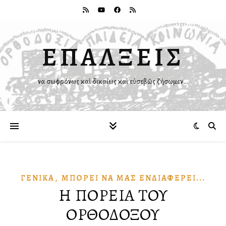
ΕΠΑΛΞΕΙΣ
Ἵνα σωφρόνως καὶ δικαίως καὶ εὐσεβῶς ζήσωμεν…
,
ΓΕΝΙΚΆ
ΜΠΟΡΕΙ͂ ΝᾺ ΜΑ͂Σ ἘΝΔΙΑΦΈΡΕΙ...
Η ΠΟΡΕΙΑ ΤΟΥ
ΟΡΘΟΔΟΞΟΥ