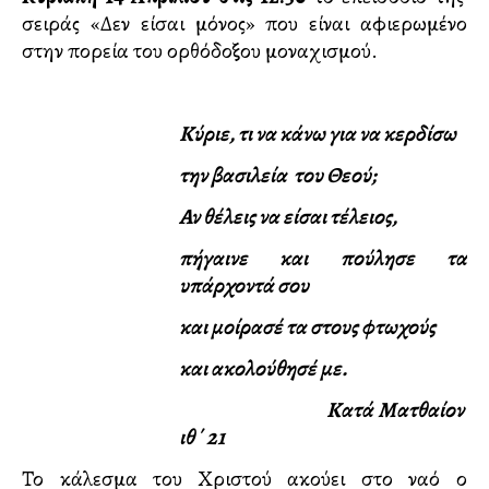
σειράς «Δεν είσαι μόνος» που είναι αφιερωμένο
στην πορεία του ορθόδοξου μοναχισμού.
Κύριε, τι να κάνω για να κερδίσω
την βασιλεία του Θεού;
Αν θέλεις να είσαι τέλειος,
πήγαινε και πούλησε τα
υπάρχοντά σου
και μοίρασέ τα στους φτωχούς
και ακολούθησέ με.
Κατά Ματθαίον
ιθ΄ 21
Το κάλεσμα του Χριστού ακούει στο ναό ο