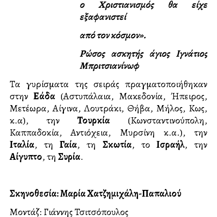
ο Χριστιανισμός θα είχε
εξαφανιστεί
από τον κόσμον».
Ρώσος ασκητής άγιος Ιγνάτιος
Μπριτσιανίνωφ
Τα γυρίσματα της σειράς πραγματοποιήθηκαν
στην
Ελλάδα
(Αστυπάλαια, Μακεδονία, Ήπειρος,
Μετέωρα, Αίγινα, Λουτράκι, Θήβα, Μήλος, Κως,
κ.α), την
Τουρκία
(Κωνσταντινούπολη,
Καππαδοκία, Αντιόχεια, Μυρσίνη κ.α.), την
Ιταλία
, τη
Γαλλία
, τη
Σκωτία
, το
Ισραήλ
, την
Αίγυπτο
, τη
Συρία
.
Σκηνοθεσία: Μαρία Χατζημιχάλη-Παπαλιού
Μοντάζ: Γιάννης Τσιτσόπουλος