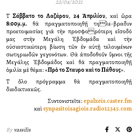
22/04/2021
Τὸ
Σάββατο τοῦ Λαζάρου
,
24 Ἀπριλίου
, καὶ ὥρα
8:00μ.μ.
θὰ πραγματοποιηθῇ τηλε-βραδυνὸ
προετοιμασίας γιὰ τὴν προσφορότερη εἴσοδό
μας στὴν Μεγάλη Ἑβδομάδα καὶ τὴν
οὐσιαστικώτερη βίωση τῶν ἐν αὐτῇ τελουμένων
σωτηριωδῶν γεγονότων. Θὰ ἀποδοθοῦν ὕμνοι τῆς
Μεγάλης Ἑβδομάδος καὶ θὰ πραγματοποιηθῇ
ὁμιλία μὲ θέμα: «
Πρὸ τοῦ Σταυροῦ καὶ τοῦ Πάθους
».
Τὸ ὅλο πρόγραμμα θὰ πραγματοποιηθῇ
διαδικτυακῶς.
Συντονιστεῖτε:
epalxeis.caster.fm
καὶ
synpasitoisagiois.radio12345.com
By
vassilis