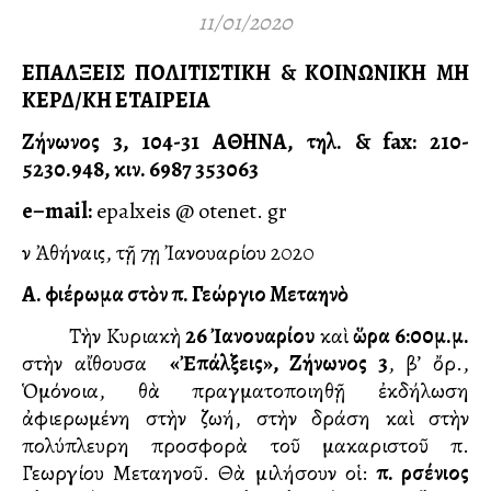
11/01/2020
ΕΠΑΛΞΕΙΣ
ΠΟΛΙΤΙΣΤΙΚΗ & ΚΟΙΝΩΝΙΚΗ ΜΗ
ΚΕΡΔ/ΚΗ
ΕΤΑΙΡΕΙΑ
Ζήνωνος 3, 104-31 ΑΘΗΝΑ, τηλ. & fax: 210-
5230.948, κιν. 6987 353063
e
–
mail
:
epalxeis @ otenet. gr
Ἐν Ἀθήναις, τῇ 7ῃ Ἰανουαρίου 2020
Α. Ἀφιέρωμα στὸν π. Γεώργιο Μεταλληνὸ
Τὴν Κυριακὴ
26 Ἰανουαρίου
καὶ
ὥρα 6:00μ.μ.
στὴν αἴθουσα
«Ἐπάλξεις», Ζήνωνος 3
, β’ ὄρ.,
Ὁμόνοια, θὰ πραγματοποιηθῇ ἐκδήλωση
ἀφιερωμένη στὴν ζωή, στὴν δράση καὶ στὴν
πολύπλευρη προσφορὰ τοῦ μακαριστοῦ π.
Γεωργίου Μεταλληνοῦ. Θὰ μιλήσουν οἱ:
π. Ἀρσένιος