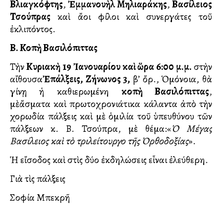
Βλιαγκόφτης
,
Ἐμμανουὴλ Μηλιαράκης
,
Βασίλειος
Τσούπρας
καὶ ἄλλοι φίλοι καὶ συνεργάτες τοῦ
ἐκλιπόντος.
Β. Κοπὴ Βασιλόπιττας
Τὴν
Κυριακ
ὴ
19
Ἰ
ανουαρίου κα
ὶ
ὥ
ρα 6:00 μ.μ.
στὴν
αἴθουσα
Ἐ
πάλξεις, Ζήνωνος 3,
β’ ὄρ., Ὁμόνοια, θὰ
γίνῃ ἡ καθιερωμένη
κοπὴ Βασιλόπιττας
,
μὲἄσματα καὶ πρωτοχρονιάτικα κάλαντα ἀπὸ τὴν
χορωδία Ἐπάλξεις καὶ μὲ ὁμιλία τοῦ ὑπευθύνου τῶν
Ἐπάλξεων κ. Β. Τσούπρα, μὲ θέμα:«
Ὁ Μέγας
Βασίλειος καὶ τὸ τριλείτουργο τῆς Ὀρθοδοξίας
».
Ἡ εἴσοδος καὶ στὶς δύο ἐκδηλώσεις εἶναι ἐλεύθερη.
Γιὰ τὶς Ἐπάλξεις
Σοφία Μπεκρῆ