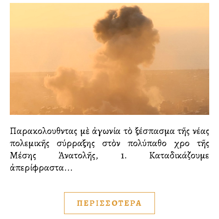
Παρακολουθῶντας μὲ ἀγωνία τὸ ξέσπασμα τῆς νέας
πολεμικῆς σύρραξης στὸν πολύπαθο χῶρο τῆς
Μέσης Ἀνατολῆς, 1. Καταδικάζουμε
ἀπερίφραστα...
ΠΕΡΙΣΣΟΤΕΡΑ