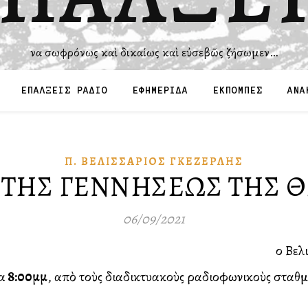
Ἵνα σωφρόνως καὶ δικαίως καὶ εὐσεβῶς ζήσωμεν…
ΕΠΑΛΞΕΙΣ ΡΑΔΙΟ
ΕΦΗΜΕΡΙΔΑ
ΕΚΠΟΜΠΕΣ
ΑΝΑ
Π. ΒΕΛΙΣΣΆΡΙΟΣ ΓΚΕΖΕΡΛΉΣ
 THΣ ΓENNHΣEΩΣ THΣ 
06/09/2021
οῦ Βε
α
8:00μμ
, απὸ τοὺς διαδικτυακοὺς ραδιοφωνικοὺς σταθ