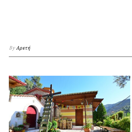
By
Αρετή