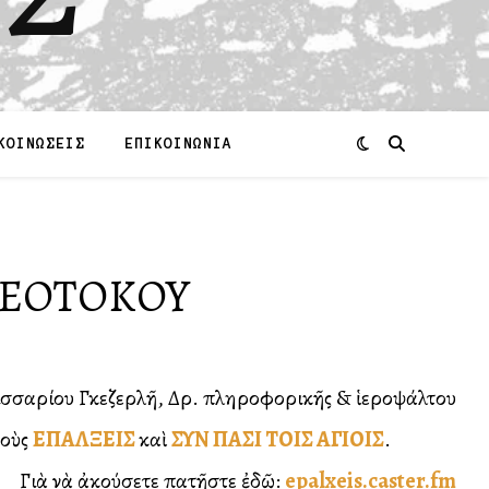
ΚΟΙΝΩΣΕΙΣ
ΕΠΙΚΟΙΝΩΝΙΑ
ΘEOTOKOY
λισσαρίου Γκεζερλῆ, Δρ. πληροφορικῆς & ἱεροψάλτου
μοὺς
ΕΠΑΛΞΕΙΣ
καὶ
ΣΥΝ ΠΑΣΙ ΤΟΙΣ ΑΓΙΟΙΣ
.
Γιὰ νὰ ἀκούσετε πατῆστε ἐδῶ:
epalxeis.caster.fm