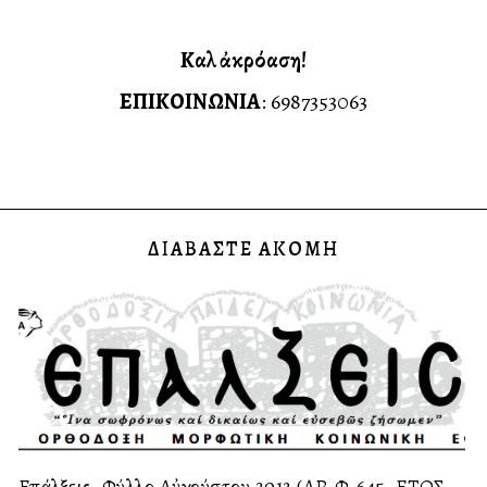
Καλὴ ἀκρόαση!
ΕΠΙΚΟΙΝΩΝΙΑ
: 6987353063
ΔΙΑΒΑΣΤΕ ΑΚΟΜΗ
Επάλξεις, Φύλλο Αὐγούστου 2012 (ΑΡ.Φ.645, ΕΤΟΣ