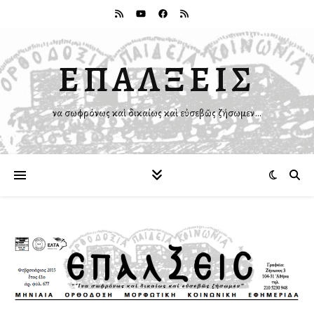
ΕΠΑΛΞΕΙΣ
Ἵνα σωφρόνως καὶ δικαίως καὶ εὐσεβῶς ζήσωμεν…