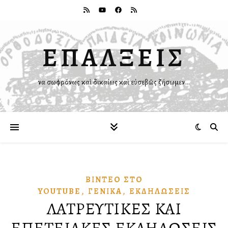
ΕΠΑΛΞΕΙΣ
Ἵνα σωφρόνως καὶ δικαίως καὶ εὐσεβῶς ζήσωμεν…
ΒΊΝΤΕΟ ΣΤῸ
,
,
YOUTUBE
ΓΕΝΙΚΆ
ἘΚΔΗΛΏΣΕΙΣ
ΛΑΤΡΕΥΤΙΚΕΣ ΚΑΙ
ΕΠΕΤΕΙΑΚΕΣ ΕΚΔΗΛΩΣΕΙΣ