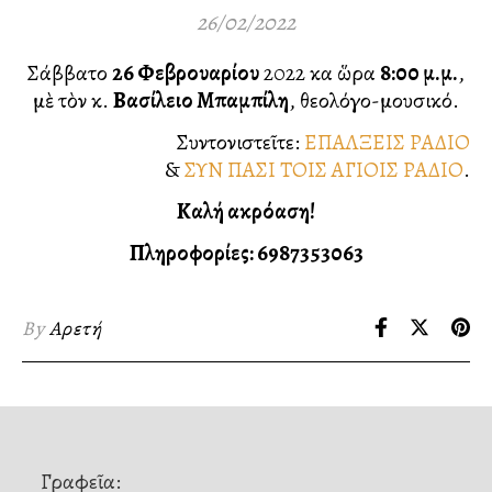
26/02/2022
Σάββατο
26 Φεβρουαρίου
2022 καὶ ὥρα
8:00 μ.μ.
,
μὲ τὸν κ.
Βασίλειο Μπαμπίλη
, θεολόγο-μουσικό.
Συντονιστεῖτε:
ΕΠΑΛΞΕΙΣ ΡΑΔΙΟ
&
ΣΥΝ ΠΑΣΙ ΤΟΙΣ ΑΓΙΟΙΣ ΡΑΔΙΟ
.
Καλή ακρόαση!
Πληροφορίες: 6987353063
By
Αρετή
Γραφεῖα: